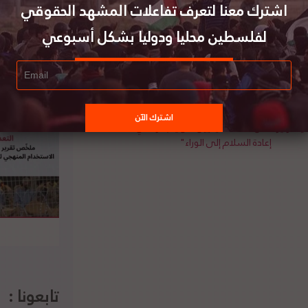
نون الإداري الإسرائيلي، وفي السنوات الأخيرة على
اشترك معنا لتعرف تفاعلات المشهد الحقوقي
المحتلة وإسرائيل غير واضح. ويجادل الباحث بأن هذا
لفلسطين محليا ودوليا بشكل أسبوعي
المحتلة من قبل المشرع والحكومة. لتفاصيل الدراسة
نياهو يؤكد أن الفلسطينيين "لن ينجحوا في
إعادة السلام إلى الوراء"
تابعونا :