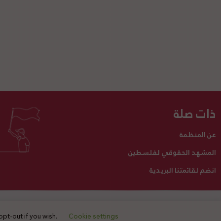
ذات صلة
عن المنظمة
المشهد الحقوقي لفلسطين
انضم لقائمتنا البريدية
تبرع لنا
أنشطتنا
اتصل بنا
opt-out if you wish.
Cookie settings