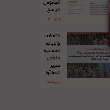
القانوني
الإسرائيلي
الراسخ
غير
للاجئين
القانوني
أبريل 15, 2026
الفلسطينيين
للأرض
وحقهم
الفلسطينية
التعذيب
في العودة
والإبادة
بموجب
الجماعية:
القانون
ملخّص
الدولي
تقرير
المقرّرة
الخاصة
مارس 24, 2026
للأمم
المتحدة
بشأن
الاستخدام