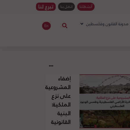
تبرع لنا
أنشطتنا
اتصل بنا
مدونة القانون وفلسطين
En
إضفاء
المشروعية
على نزع
الملكية:
البنية
القانونية