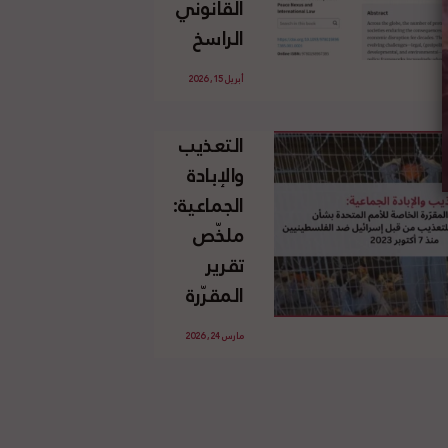
القانوني
الإسرائيلي
الراسخ
غير
للاجئين
القانوني
أبريل 15, 2026
الفلسطينيين
للأرض
وحقهم
الفلسطينية
التعذيب
في العودة
والإبادة
بموجب
الجماعية:
القانون
ملخّص
الدولي
تقرير
المقرّرة
الخاصة
مارس 24, 2026
للأمم
المتحدة
بشأن
الاستخدام