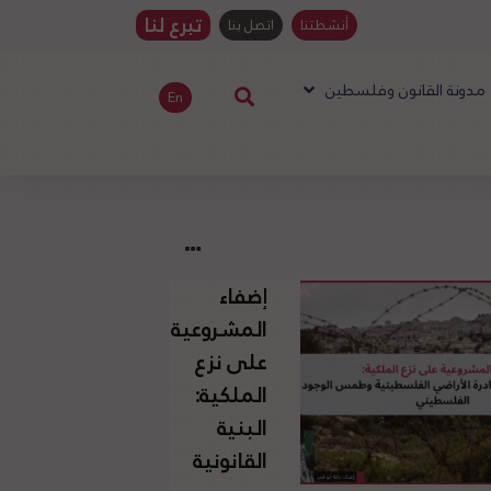
تبرع لنا
أنشطتنا
اتصل بنا
مدونة القانون وفلسطين
En
إضفاء
المشروعية
على نزع
الملكية:
البنية
القانونية