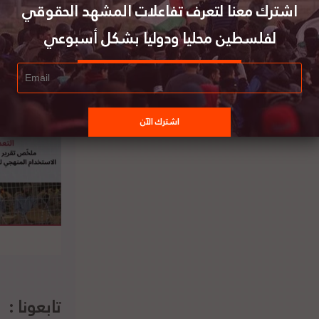
فضيل. وطالبت إسرائيل بالتوقف الفوري عن ممارسة
اشترك معنا لتعرف تفاعلات المشهد الحقوقي
لفلسطين محليا ودوليا بشكل أسبوعي
الاتحاد الأوروبي يصف عمليات تهجير
سطينيين في القدس بغير القانونية، وبكونها
دعوة لتأجيج الأوضاع
تابعونا :