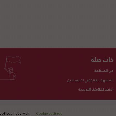
ذات صلة
عن المنظمة
المشهد الحقوقي لفلسطين
انضم لقائمتنا البريدية
تبرع لنا
أنشطتنا
اتصل بنا
opt-out if you wish.
Cookie settings