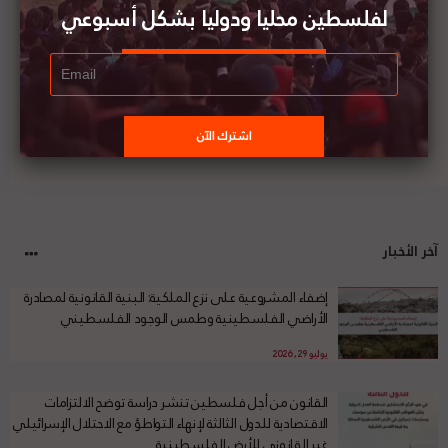
الفلسطيني في الجامعات الأمريكية
لفلسطين محليا ودوليا بشكل أسبوعي
آخر الأخبار
إضفاء المشروعية على نزع الملكية: البنية القانونية لمصادرة
الأراضي الفلسطينية وطمس الوجود الفلسطيني
يوليو 29, 2026
القانون من أجل فلسطين تنشر دراسة توضح الالتزامات
الاقتصادية للدول الثالثة لإنهاء التواطؤ مع الاحتلال الإسرائيلي
غير القانوني للأرض الفلسطينية