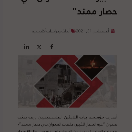
حصار ممتد”
أغسطس 31, 2021
أبحاث ودراسات أكاديمية
أ
صدرت مؤسسة بوابة اللاجئين الفلسطينيين ورقة بحثية
بعنوان “غزة الحصار الكبير، حلقات العدوان في حصار ممتد”،
وتحدثت الورقة البحثية عن الحصار على غزة في ظل الإنفجار