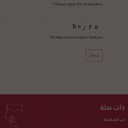
Please type the characters
*
This helps us prevent spam, thank you.
Send
This
field
should
be left
blank
ذات صلة
عن المنظمة