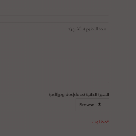
السيرة الذاتية (pdf|jpg|doc|docx)
Browse...
*مطلوب