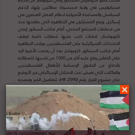
مينيابوليس في ولاية مينيسوتا، مطالبين بإنهاء الدعم
السياسي والمساعدة الأميركية لنظام الفصل العنصري في
إسرائيل. ورفع المشاركون في التظاهرة، التي نظمتها عدد
من منظمات المجتمع المدني، أمام مكتب السناتور إيمي
كلويوشتار، لافتات كتب عليها شعارات داعية لوقف
الاعتداءات الاسرائيلية على الفلسطينيين. وجاءت التظاهرة
أمام مكتب السيناتور كلوبوشار بعد أن رفضت الأخيرة الرد
على التماس وقع عليه أكثر من 1000 من ناخبيها، للمطالبة
بالدفاع عن الحقوق الإنسانية للأطفال الفلسطينيين
والعائلات التي تعيش تحت الاحتلال الإسرائيلي عبر التوقيع
على مشروع القرار رقم (HR 2590). لتفاصيل الخبر ومصدره
الأصلي،
هنا
تقرير المشهد الحقوقي لفلسطين | العدد (83) | 1- 7
أغسطس 2021