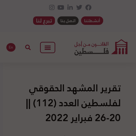
تبرع لنا
أنشطتنا
اتصل بنا
En
تقرير المشهد الحقوقي
لفلسطين العدد (112) ||
20-26 فبراير 2022