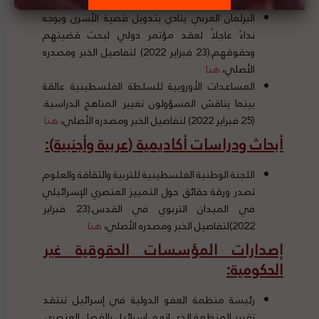
ومصدره الأصلي
،
هنا
البرلمان العربي ينادي بتدويل قضية الأسرى ويوجه
نداءً عاجلاً لعقد مؤتمر دولي لبحث قضيتهم
وحقوقهم.(23 فبراير 2022) لتفاصيل الخبر ومصدره
الأصلي،
هنا
المساعدات الأوروبية للسلطة الفلسطينية عالقة
بينما يناقش المسؤولون تغيير المناهج الدراسية.
(25 فبراير 2022) لتفاصيل الخبر ومصدره الأصلي،
هنا
أبحاث ودراسات أكاديمية
(
عربية وأجنبية
):
اللجنة الوطنية الفلسطينية للتربية والثقافة والعلوم
تصدر ورقة حقائق حول التمييز العنصري الإسرائيلي
في الميدان التربوي في القدس.(23 فبراير
2022)لتفاصيل الخبر ومصدره الأصلي،
هنا
إصدارات المؤسسات الحقوقية غير
الحكومية
:
رئيسة منظمة العفو الدولية في إسرائيل تنتقد
تقرير المنظمة الذي اتهم إسرائيل بالفصل العنصري.