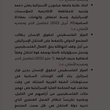
اتحاد طلبة جامعة ميلبورن الأسترالية يعلن دعمه
وتبنيه للمقاطعة الأكاديمية للمؤسسات
الإسرائيلية، وسط امتعاض واتهامات بمعاداة
السامية.
(30 أبريل 2022) لتفاصيل الخبر ومصدره
الأصلي،
هنا
المركز الفلسطيني لحقوق الإنسان يطالب
المجتمع الدولي بالضغط على الاحتلال الإسرائيلي
من أجل وقف انتهاكاته بحق العمال الفلسطينيين
وتحمل مسؤولياته كاملةً بوصفه قوة احتلال وفقاً
لاتفاقية جنيف الرابعة
. (1 مايو 2022) لتفاصيل الخبر
ومصدره الأصلي،
هنا
المركز الفلسطيني لحقوق الإنسان يدين قرار
إسرائيل بناء آلاف الوحدات السكنية في
مستوطنات الضفة الغربية المحتلة، في وقت
صادقت فيه المحكمة العليا الإسرائيلية على تهجير
مئات الفلسطينيين من أراضيهم في الخليل،
ويعتبره تكريساً لنظام الفصل العنصري الذي
تديره دولة الاحتلال في ظل صمت المجتمع