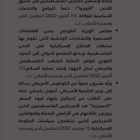
لإغاثة وتشغيل اللاجئين الفلسطينيين في الشرق
الأدنى
“
الأونروا
“
؛ دعماً للبرامج والخدمات
الأساسية للوكالة
.
(31 أكتوبر 2022) لتفاصيل الخبر
ومصدره الأصلي،
هنا
مجلس الوزراء الكويتي يدين الاقتحامات
المستمرة والاعتداءات الوحشية التي تقوم بها
سلطات الاحتلال الإسرائيلية على المدن
الفلسطينية
.
ويدعو المجتمع الدولي إلى التحرك
الفوري لتوفير الحماية للشعب الفلسطيني
والسعي لبذل الجهود لإحياء عملية السلام
.
(31
أكتوبر 2022) لتفاصيل الخبر ومصدره الأصلي،
هنا
وجّه عشرون عضواً من الكونغرس الأمريكي رسالة
إلى وزير الخارجية الأمريكي، أنتوني بلينكن، لحثه
على الطلب من إسرائيل بإنهاء قيود السفر
“
التمييزية
”
ضد الأمريكيين الفلسطينيين الذين
يزورون عائلاتهم في الأراضي المحتلة والمواطنين
الأمريكيين الذين ينتقدون سياسات الحكومة
الإسرائيلية
.
(1 نوفمبر 2022) لتفاصيل الخبر ومصدره
الأصلي،
هنا