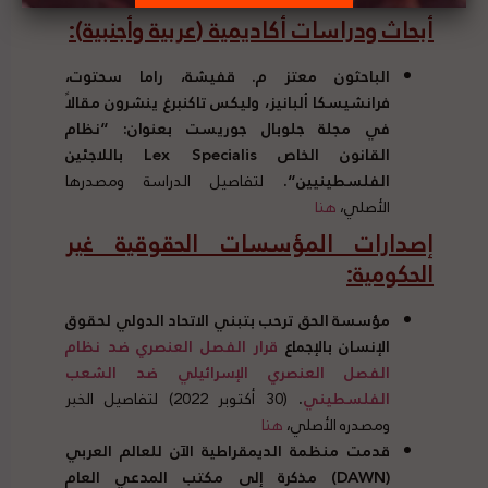
أبحاث ودراسات أكاديمية
(
عربية وأجنبية
):
الباحثون معتز م
.
قفيشة، راما سحتوت،
فرانشيسكا ألبانيز، وليكس تاكنبرغ ينشرون مقالاً
في مجلة جلوبال جوريست بعنوان
: “
نظام
القانون الخاص Lex Specialis باللاجئين
الفلسطينيين
“.
لتفاصيل الدراسة ومصدرها
الأصلي،
هنا
إصدارات المؤسسات الحقوقية غير
الحكومية
:
مؤسسة الحق ترحب بتبني الاتحاد الدولي لحقوق
الإنسان بالإجماع
قرار الفصل العنصري ضد نظام
الفصل العنصري الإسرائيلي ضد الشعب
الفلسطيني
.
(30 أكتوبر 2022) لتفاصيل الخبر
ومصدره الأصلي،
هنا
قدمت منظمة الديمقراطية الآن للعالم العربي
(
DAWN) مذكرة إلى مكتب المدعي العام