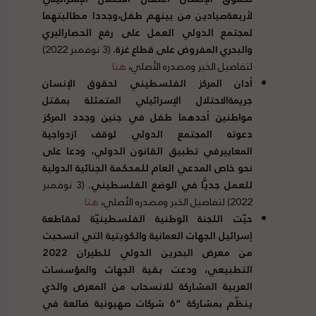
لأربعةصيادين من بينهم طفل،وجددا مطالبتهما
لمجتمع الدولي العمل على رفع الحصارالبري
والبحري المفروض على قطاع غزة
.
(3 نوفمبر 2022)
لتفاصيل الخبر ومصدره الأصلي،
هنا
أدان المركز الفلسطيني لحقوق الإنسان
جريمةالاحتلال الإسرائيلي المتمثلة بمقتل
مواطنين أحدهما طفل في جنين وجدد المركز
دعوته المجتمع الدولي لوقف ازدواجية
المعاييرفي تطبيق القانون الدولي، ودعا على
نحو خاص المدعي العام للمحكمة الجنائية الدولية
للعمل جديًّا في الوضع الفلسطيني
.
(3 نوفمبر
2022) لتفاصيل الخبر ومصدره الأصلي،
هنا
حيّت اللجنة الوطنية الفلسطينيّة لمقاطعة
إسرائيل الجهات العمانية والكويتية التي انسحبت
من معرض البحرين الدولي للطيران
2022
التطبيعي، ودعت بقية الجهات والمؤسسات
العربية المشاركة للانسحاب من المعرض والذي
ينظّم بمشاركة
“6
شركات صهيونية ضالعة في