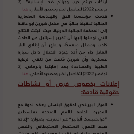
ارتكاب جرائم حرب وجرائم ضد الإنسانية
“.
(3
نوفمبر 2022) لتفاصيل الخبر ومصدره الأصلي،
هنا
قدمت مؤسستا الحق والهندسة المعمارية
الجنائية تحقيقًا جنائيًا في مقتل شيرين أبو عاقلة
إلى المحكمة الجنائية الدولية، حيث أثبتت النتائج
التي توصلوا إليها أن تقرير إسرائيل عن الحادث
كاذب ومضلل متعمدًا، ويظهر أن إطلاق النار
القاتل جاء من أحد جنود الاحتلال داخل سيارة
عسكرية، وأن شيرين مُنعت من تلقي الرعاية
الطبية والمساعدة بعد إصابتها بالرصاص
.
(3
نوفمبر 2022) لتفاصيل الخبر ومصدره الأصلي،
هنا
إعلانات بخصوص فرص أو نشاطات
حقوقية قادمة
:
المركز الإيرلندي لحقوق الإنسان يعقد ندوة مع
المقررة الخاصة للأمم المتحدة بفلسطين
“
فرانشيسكا ألبانيز
”
عبر الانترنت، بعنوان
: “
إعادة
ضبط التصور
:
الاستعمار الاستيطاني والفصل
العنصري والحق في تقرير المصير في فلسطين
“
،