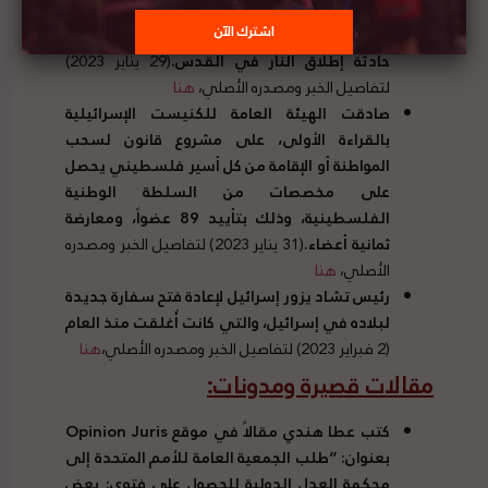
رئيس الوزراء الإسرائيلي يتعهد بتسليح آلاف
المواطنين الإسرائيليين، وتعزيز الاستيطان بعد
حادثة إطلاق النار في القدس
.
(29 يناير 2023)
لتفاصيل الخبر ومصدره الأصلي،
هنا
صادقت الهيئة العامة للكنيست الإسرائيلية
بالقراءة الأولى، على مشروع قانون لسحب
المواطنة أو الإقامة من كل أسير فلسطيني يحصل
على مخصصات من السلطة الوطنية
الفلسطينية، وذلك بتأييد
89
عضواً، ومعارضة
ثمانية أعضاء
.
(31 يناير 2023) لتفاصيل الخبر ومصدره
الأصلي،
هنا
رئيس تشاد يزور إسرائيل لإعادة فتح سفارة جديدة
لبلاده في إسرائيل، والتي كانت أُغلقت منذ العام
(2 فبراير 2023) لتفاصيل الخبر ومصدره الأصلي،
هنا
مقالات قصيرة ومدونات
:
كتب عطا هندي مقالاً في موقع Opinion Juris
بعنوان
: “
طلب الجمعية العامة للأمم المتحدة إلى
محكمة العدل الدولية للحصول على فتوى
:
بعض