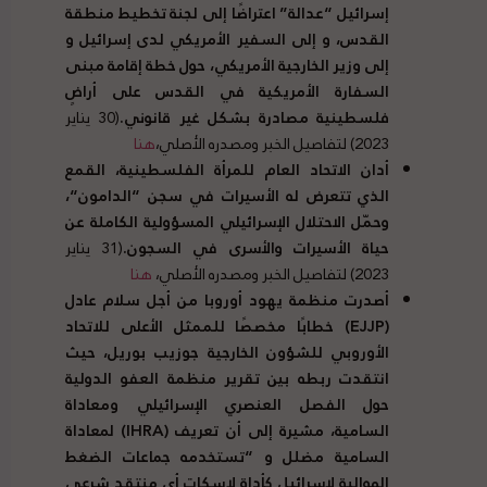
إسرائيل
“
عدالة
”
اعتراضًا إلى لجنة تخطيط منطقة
القدس، و إلى السفير الأمريكي لدى إسرائيل و
إلى وزير الخارجية الأمريكي، حول خطة إقامة مبنى
السفارة الأمريكية في القدس على أراضٍ
فلسطينية مصادرة بشكل غير قانوني
.
(30 يناير
2023) لتفاصيل الخبر ومصدره الأصلي،
هنا
أدان الاتحاد العام للمرأة الفلسطينية، القمع
الذي تتعرض له الأسيرات في سجن
“
الدامون
“
،
وحمّل الاحتلال الإسرائيلي المسؤولية الكاملة عن
حياة الأسيرات والأسرى في السجون
.
(31 يناير
2023) لتفاصيل الخبر ومصدره الأصلي،
هنا
أصدرت منظمة يهود أوروبا من أجل سلام عادل
(
EJJP
)
خطابًا مخصصًا للممثل الأعلى للاتحاد
الأوروبي للشؤون الخارجية جوزيب بوريل، حيث
انتقدت ربطه بين تقرير منظمة العفو الدولية
حول الفصل العنصري الإسرائيلي ومعاداة
السامية، مشيرة إلى أن تعريف
(
IHRA
)
لمعاداة
السامية مضلل و
“
تستخدمه جماعات الضغط
الموالية لإسرائيل كأداة لإسكات أي منتقد شرعي