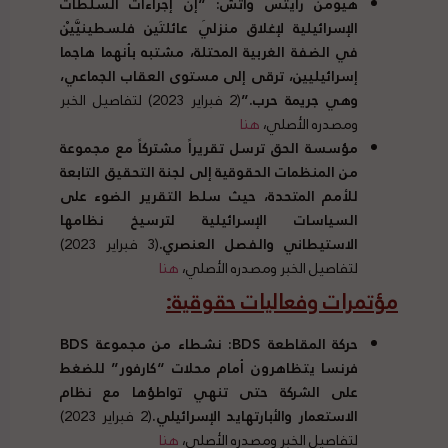
هيومن رايتس واتش
: “
إن إجراءات السلطات
الإسرائيلية لإغلاق منزلَي عائلتَين فلسطينيَّيْن
في الضفة الغربية المحتلة، مشتبه بأنهما هاجما
إسرائيليين، ترقى إلى مستوى العقاب الجماعي،
وهي جريمة حرب
.”
(2 فبراير 2023) لتفاصيل الخبر
ومصدره الأصلي،
هنا
مؤسسة الحق ترسل تقريراً مشتركاً مع مجموعة
من المنظمات الحقوقية إلى لجنة التحقيق التابعة
للأمم المتحدة، حيث سلط التقرير الضوء على
السياسات الإسرائيلية لترسيخ نظامها
الاستيطاني والفصل العنصري
.
(3 فبراير 2023)
لتفاصيل الخبر ومصدره الأصلي،
هنا
مؤتمرات وفعاليات حقوقية
:
حركة المقاطعة BDS
:
نشطاء من مجموعة BDS
فرنسا يتظاهرون أمام محلات
“
كارفور
”
للضغط
على الشركة حتى تنهي تواطؤها مع نظام
الاستعمار والأبارتهايد الإسرائيلي
.
(2 فبراير 2023)
لتفاصيل الخبر ومصدره الأصلي،
هنا