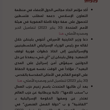
أكد مؤتمر اتحاد مجالس الدول الأعضاء في منظمة
التعاون الإسلامي دعمه لمطلب فلسطين
للحصول على صفة دولة كاملة العضوية في هيئة
الأمم المتحدة
. (30 يناير 2023) لتفاصيل الخبر
ومصدره الأصلي،
هنا
دعا وزير الخارجية الأميركي أنتوني بلينكن خلال
لقائه مع رئيس الوزراء الإسرائيلي الفلسطينيين
والإسرائيليين إلى اتخاذ خطوات فورية لوقف
التصعيد
.
وقال بلينكن إن
“
أي شيء يبعدنا عن حل
الدولتين سيقوّض أمن إسرائيل على المدى
البعيد
“
، مؤكداً في الوقت نفسه ضرورة الحفاظ
على الوضع القائم في الأماكن المقدسة بالقدس
.
(30 يناير 2023) لتفاصيل الخبر ومصدره الأصلي،
هنا
بعد أن طالبها المتحدث باسم زعيم حزب العمال
ب
“
سحب كلامها
“:
نائبة بريطانية عن حزب العالم
تعتذر عن وصفها الحكومة الإسرائيلية بـ
“
الفاشية
”
و ب
“
دولة الفصل العنصري
”
في
مجلس العموم البريطاني
. (1 فبراير 2023)