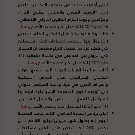
التي أوقعت ضحايا في صفوف المدنيين، داعين
إلى
“
الوقف الفوري والشامل لإطلاق النار
“
،
ومؤكدين وجوب احترام القانون الدولي الإنساني
.
(10 مايو 2023) لتفاصيل الخبر ومصدره الأصلي،
هنا
قالت وكالة غوث وتشغيل اللاجئين الفلسطينيين
(
الأونروا
)
، إنها تستجيب لاحتياجات لاجئي فلسطين
في قطاع غزة مع اشتداد النزاع مضيفة أن الخسائر
في الأرواح بين المدنيين هي مأساة حقيقية
.
(11
مايو 2023) لتفاصيل الخبر ومصدره الأصلي،
هنا
أدانت ماليزيا الغارات الجوية التي تشنها قوات
الاحتلال الإسرائيلي على المباني السكنية
والمواقع الأخرى في غزة، ودعت المجتمع الدولي
إلى توجيه اللوم للحكومة الإسرائيلية لارتكابها
المتواصل للقمع اللاإنساني والفصل العنصري
.
(11 مايو 2023) لتفاصيل الخبر ومصدره الأصلي،
هنا
أعلن برنامج الأغذية العالمي التابع للأمم المتحدة
اليوم إنه بحلول شهر حزيران
/
يونيو القادم ، لن
يحصل
200
ألف شخص على تلقي مساعدات
غذائية بسبب النقص الحاد في التمويل
.
وأفاد أنه