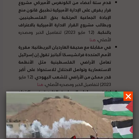
قدم ستة أعضاء من الكونغرس الأميركي مشروع
قرار يفرض على الإدارة الأميركية تطبيق قانون منع
الإبادة الجماعية المرتكبة بحق الفلسطينيين
.
ويطالب مشروع القرار الادارة الأميركية بالاعتراف
بالنكبة
.
(12 مايو 2023) لتفاصيل الخبر ومصدره
الأصلي،
هنا
في مقابلة مع صحيفة الغارديان البريطانية
:
مقررة
الأمم المتحدة فرانشيسكا ألبانيز تقول إن إسرائيل
تعامل الأراضي الفلسطينية مثل الأنظمة
الاستعمارية وتواصل الاحتلال للاستحواذ على أكبر
قدر ممكن من الأراضي للشعب اليهودي
.
(12 مايو
2023) لتفاصيل الخبر ومصدره الأصلي،
هنا
اعترض مسؤول السياسة الخارجية في الاتحاد
الأوروبي، على احتمال حظر المساعدة المالية
للسلطة الفلسطينية؛ لوجود
“
محتوى اعتبر
محرضا على الكراهية و معاديا للسامية في الكتب
المدرسية الفلسطينية
“.
(12 مايو 2023) لتفاصيل
الخبر ومصدره الأصلي،
هنا