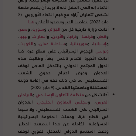
الاتحاد إنه ألغى الحفل لأنه لا يريد أن يقدم منصة
لشخص تتعارض آراؤه مع قيم الاتحاد الأوروبي
.
(8
مايو 2023) لتفاصيل الخبر ومصدره الأصلي،
هنا
أدانت وزارة خارجية كل من
الجزائر
، و
سوريا
، و
مصر
،
و
قطر
، و
فرنسا
، و
تركيا
، و
الأردن
، و
الإمارات
، و
ليبيا
،
و
إسبانيا
، و
موريتانيا
، و
سلطنة عمان
، و
الكويت
،
وتونس
الهجوم الإسرائيلي على قطاع غزة، كما
أدانت الأخيرة اقتحام نابلس أيضاً
.
وطالبت هذه
الدول المجتمع الدولي بالتدخل العاجل لوقف
العدوان وفرض احترام حقوق الشعب
الفلسطيني بما في ذلك حقه في إقامة دولته
المستقلة وعاصمتها القدس
.
(9 مايو 2023)
أدانت كل من
منظمة التعاون الإسلامي
و
البرلمان
العربي
، و
مجلس التعاون الخليجي
العدوان
الإسرائيلي على الشعب الفلسطيني، ولا سيما
في قطاع غزة، وحملت الحكومة الإسرائيلية
المسؤولية الكاملة عن هذا التصعيد الخطير
ودعت المجتمع الدولي للتدخل الفوري لوقف