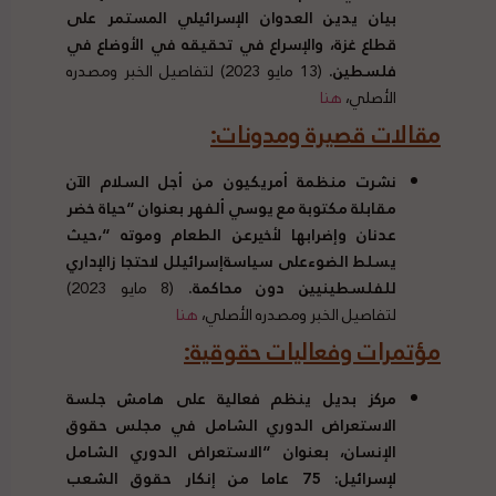
بيان يدين العدوان الإسرائيلي المستمر على
قطاع غزة، والإسراع في تحقيقه في الأوضاع في
فلسطين
.
(13 مايو 2023) لتفاصيل الخبر ومصدره
الأصلي،
هنا
مقالات قصيرة ومدونات
:
نشرت منظمة أمريكيون من أجل السلام الآن
مقابلة مكتوبة مع يوسي ألفهر بعنوان
“
حياة خضر
عدنان وإضرابها لأخيرعن الطعام وموته
“
،حيث
يسلط الضوءعلى سياسةإسرائيلل لاحتجا زالإداري
للفلسطينيين دون محاكمة
.
(8 مايو 2023)
لتفاصيل الخبر ومصدره الأصلي،
هنا
مؤتمرات وفعاليات حقوقية
:
مركز بديل ينظم فعالية على هامش جلسة
الاستعراض الدوري الشامل في مجلس حقوق
الإنسان، بعنوان
“
الاستعراض الدوري الشامل
لإسرائيل
: 75
عاما من إنكار حقوق الشعب