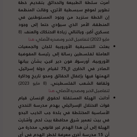
أمرت سلطة الطبيعة والحدائق بتقديم خطة
تطوير لموقع سبسطية الأثري، وقالت المنظمة
إن الخطة ستزيد من وجود المستوطنين في
المنطقة، الأمر الذي سيؤدي حتما إلى وجود
عسكري أكبر، وبالتالي زيادة الاحتكاك والعنف
.
(8
مايو 2023) لتفاصيل الخبر ومصدره الأصلي،
هنا
بعثت التنسيقية الأوروبية للجان والجمعيات
العاملة لفلسطين رسالة إلى رئيسة المفوضية
الأوروبية، أورسولا فون دير لاين، بشأن بيانها
الصادر في الذكرى ال
75
لقيام دولة إسرائيل،
اتهمتها فيها بإغفال الحقائق ومحو تاريخ وذاكرة
وثقافة الشعب الفلسطيني
.
(8 مايو 2023)
لتفاصيل الخبر ومصدره الأصلي،
هنا
أدانت الهيئة المستقلة لحقوق الإنسان قيام
قوات الاحتلال الإسرائيلي بهدم مدرسة التحدي
الأساسية المختلطة في بلدة جب الذيب البدو
في بيت تعمير شرق محافظة بيت لحم
.
وأشارت
الهيئة إلى أن هذا الهدم غير قانوني، محذرة من
أن
15
مدرسة أخرى معرضة لخطر الهدم في أي