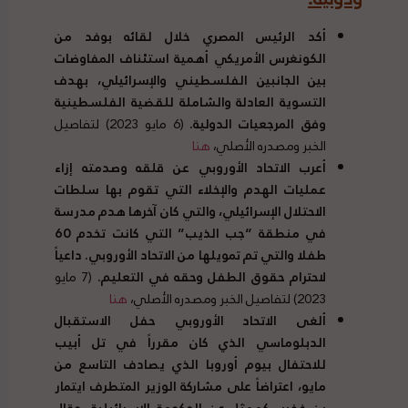
أكد الرئيس المصري خلال لقائه بوفد من
الكونغرس الأمريكي أهمية استئناف المفاوضات
بين الجانبين الفلسطيني والإسرائيلي، بهدف
التسوية العادلة والشاملة للقضية الفلسطينية
وفق المرجعيات الدولية
.
(6 مايو 2023) لتفاصيل
الخبر ومصدره الأصلي،
هنا
أعرب الاتحاد الأوروبي عن قلقه وصدمته إزاء
عمليات الهدم والإخلاء التي تقوم بها سلطات
الاحتلال الإسرائيلي، والتي كان آخرها هدم مدرسة
في منطقة
“
جب الذيب
”
التي كانت تخدم
60
طفلا والتي تم تمويلها من الاتحاد الأوروبي
.
داعياً
لاحترام حقوق الطفل وحقه في التعليم
.
(7 مايو
2023) لتفاصيل الخبر ومصدره الأصلي،
هنا
ألغى الاتحاد الأوروبي حفل الاستقبال
الدبلوماسي الذي كان مقرراً في تل أبيب
للاحتفال بيوم أوروبا الذي يصادف التاسع من
مايو، اعتراضاً على مشاركة الوزير المتطرف ايتمار
بن غفير، كممثل عن الحكومة الإسرائيلية
.
وقال