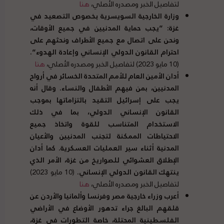
لتفاصيل الخبر ومصدره الأصلي،
هنا
وزارة الخارجية السويسرية بخصوص التصعيد في
غزة
: “
يجب حماية المدنيين في جميع الأوقات،
ونحن على اتصال مع جميع الأطراف ونحثهم على
احترام القانون الدولي الإنساني وإعادة الهدوء
“.
(10 مايو 2023) لتفاصيل الخبر ومصدره الأصلي،
هنا
أدان الأمين العام للأمم المتحدة الخسائر في أرواح
المدنيين، بمن فيهم الأطفال والنساء
.
وقال أنه
يجب على إسرائيل التقيد بالتزاماتها بموجب
القانون الإنساني الدولي، بما في ذلك
الاستخدام المتناسب للقوة واتخاذ جميع
الاحتياطات الممكنة لتجنب المدنيين والأعيان
المدنية أثناء سير العمليات العسكرية
.
كما أدان
الإطلاق العشوائي للصواريخ من غزة، الأمر الذي
ينتهك القانون الدولي الإنساني
.
(10 مايو 2023)
لتفاصيل الخبر ومصدره الأصلي،
هنا
أعرب وزراء خارجية مصر وفرنسا وألمانيا والأردن عن
قلقهم البالغ جراء تدهور الأوضاع في الأراضي
الفلسطينية المحتلة، خاصة التطورات في غزة،