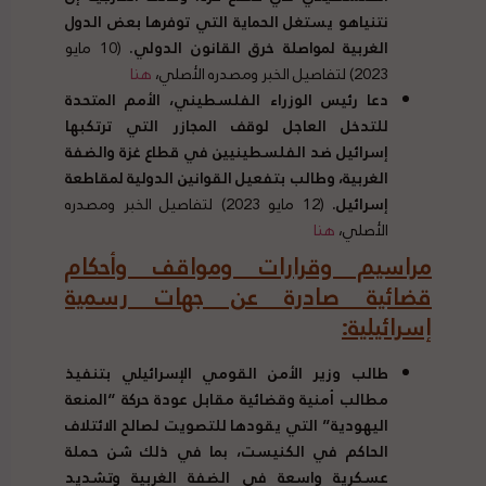
نتنياهو يستغل الحماية التي توفرها بعض الدول
الغربية لمواصلة خرق القانون الدولي
.
(10 مايو
2023) لتفاصيل الخبر ومصدره الأصلي،
هنا
دعا رئيس الوزراء الفلسطيني، الأمم المتحدة
للتدخل العاجل لوقف المجازر التي ترتكبها
إسرائيل ضد الفلسطينيين في قطاع غزة والضفة
الغربية، وطالب بتفعيل القوانين الدولية لمقاطعة
إسرائيل
.
(12 مايو 2023) لتفاصيل الخبر ومصدره
الأصلي،
هنا
مراسيم وقرارات ومواقف وأحكام
قضائية صادرة عن جهات رسمية
إسرائيلية
:
طالب وزير الأمن القومي الإسرائيلي بتنفيذ
مطالب أمنية وقضائية مقابل عودة حركة
“
المنعة
اليهودية
”
التي يقودها للتصويت لصالح الائتلاف
الحاكم في الكنيست، بما في ذلك شن حملة
عسكرية واسعة في الضفة الغربية وتشديد