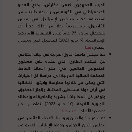
الحزب الجمهوري كيفن مكارثي، يمنع العضو
الديمقراطي في الكونغرس، رشيدة طليب، من
استضافة حدث مناهض لإسرائيل في مبنى
الكابيتول، مستضيفاً بدلاً من ذلك حدثاً آخر
للاحتفال بمرور
75
عاماً على العلاقات الأمريكية
الإسرائيلية
.
(9 مايو 2023) لتفاصيل الخبر ومصدره
الأصلي،
هنا
دعا مجلس جامعة الدول العربية في بيانه الختامي
عن الاجتماع الطارئ الذي عقده على مستوى
المندوبين الدائمين في مقر الأمانة العامة،
المحكمة الجنائية الدولية إلى دراسة كل الخيارات
التي يمكن من خلالها ممارسة ولايتها القضائية
في أرض دولة فلسطين المحتلة، وإنجاز التحقيق،
وتوفير كل الإمكانيات البشرية والمادية له وإعطائه
الأولوية اللازمة
.
(10 مايو 2023) لتفاصيل الخبر
ومصدره الأصلي،
هنا
،
هنا
دعت فرنسا والصين وروسيا الأعضاء الدائمين في
مجلس الأمن الدولي، ودولة الإمارات العضو غير
الدائم في المجلس، إلى عقد اجتماع عاجل مغلق