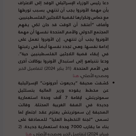
دعا رئيس الوزراء الإسرائيلي الوفد إلى الاعتراف
بأن مهمة الأونروا يجب أن تنتهي بسبب تورطها
مع حماس وتكرارها لقضية اللاجئين الفلسطينيين
.
وأضاف
“
أعتقد أن الوقت قد حان لكي يفهم
المجتمع الدولي والأمم المتحدة نفسها أن مهمة
الأونروا يجب أن تنتهي
.
إن الأونروا تعمل على
إدامة نفسها
.
وهي تجدد نفسها أيضاً في رغبتها
في إبقاء قضية اللاجئين الفلسطينيين حية
“.
ودعا نتنياهو إلى استبدال الأونروا بوكالات أخرى
في الأمم المتحدة
.
(31 يناير 2024) لتفاصيل الخبر
ومصدره الأصلي،
هنا
كشفت صحيفة
“
يديعوت أحرونوت
”
الإسرائيلية
عن مخطط يقوده وزير المالية بتسلئيل
سموتريتش، لإقامة
7
آلاف وحدة استعمارية
جديدة في الضفة الغربية المحتلة
.
وقالت
الصحيفة إن سموتريتش يعتزم عقد اجتماع لما
تسمى
“
لجنة التخطيط العليا
”
للمصادقة على
بناء ما يقارب
7000
وحدة استعمارية جديدة
.
(2
فبراير 2024) لتفاصيل الخبر ومصدره الأصلي،
هنا