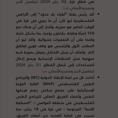
في قطاع غزة
.
(30 يناير 2024) لتفاصيل الخبر
ومصدره الأصلي،
هنا
أكد رئيس بعثة
“
أطباء بلا حدود
”
إلى الأراضي
الفلسطينية ليو كان، أن ما يجري في غزة في
الوقت الحاضر هو مجزرة، وأشار إلى أن هناك نحو
150
إمرأة وطفلا يقتلون يوميا، بما يشكل دليلا
واضحا على أن التفجيرات عشوائية
.
وأكد ليو أن
المطلب الأول والرئيسي هو وقف فوري لإطلاق
النار
.
وأضاف أن جيش الاحتلال يعرقل بصورة شبه
منهجية عمل المنظمات الإنسانية ويمنع إدخال
المساعدات إلى شمال القطاع
.
(31 يناير 2024)
لتفاصيل الخبر ومصدره الأصلي،
هنا
أدانت كل من لجنة الإنقاذ الدولية
(
IRC
)
والبرنامج
الطبي الفلسطيني
(
MAP
)
الغارة الجوية
الإسرائيلية على مجمع سكني يضم فريقها
الطبي وأعضاء الفريق المحلي للبرنامج الطبي
الفلسطيني في منطقة المواصي
– “
المنطقة
الآمنة
”
المزعومة
–
في غزة في
18
يناير، مما
تسبب في إصابة العديد من أعضاء الفريق،