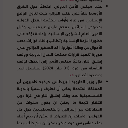
عقد مجلس الأمن الدولي اجتماعًا حول الشرق
الأوسط بناءً على طلب الجزائر، حيث تناول الوضع
الإنساني في غزة وأوامر محكمة العدل الدولية
بخصوص إسرائيل
.
تقدم مارتن غريفيثس، وكيل
الأمين العام للشؤون الإنسانية، بإحاطة تؤكد على
خطورة الأزمة الإنسانية وتطالب بإلغاء قرارات حجب
الأموال عن وكالة الأونروا
.
أكد السفير الجزائري على
ضرورة تنفيذ قرارات محكمة العدل الدولية ووقف
إطلاق النار، داعيًا مجلس الأمن إلى التحرك لوقف
المأساة في غزة
.
(31 يناير 2024) لتفاصيل الخبر
ومصدره الأصلي،
هنا
قال وزير الخارجية البريطاني ديفيد كاميرون أن
المملكة المتحدة يمكن أن تعترف رسميًا بالدولة
الفلسطينية بعد وقف إطلاق النار في غزة دون
انتظار نتيجة ما يمكن أن يكون سنوات من
المحادثات بين إسرائيل والفلسطينيين حول حل
الدولتين
.
وأضاف إن الاعتراف لا يمكن أن يتم أثناء
بقاء حماس في غزة، ولكن يمكن أن يتم ذلك بينما