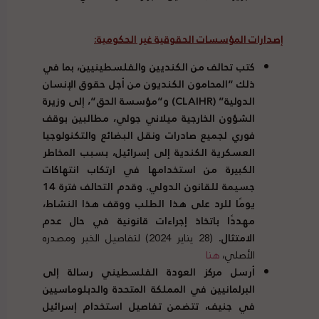
إصدارات المؤسسات الحقوقية غير الحكومية
:
كتب تحالف من الكنديين والفلسطينيين، بما في
ذلك
“
المحامون الكنديون من أجل حقوق الإنسان
الدولية
” (
CLAIHR
)
و
“
مؤسسة الحق
“
، إلى وزيرة
الشؤون الخارجية ميلاني جولي، مطالبين بوقف
فوري لجميع صادرات ونقل البضائع والتكنولوجيا
العسكرية الكندية إلى إسرائيل، بسبب المخاطر
الكبيرة من استخدامها في ارتكاب انتهاكات
جسيمة للقانون الدولي
.
وقدم التحالف فترة
14
يومًا للرد على هذا الطلب ووقف هذا النشاط،
مهددًا باتخاذ إجراءات قانونية في حال عدم
الامتثال
.
(28 يناير 2024) لتفاصيل الخبر ومصدره
الأصلي،
هنا
أرسل مركز العودة الفلسطيني رسالة إلى
البرلمانيين في المملكة المتحدة والدبلوماسيين
في جنيف، تتضمن تفاصيل استخدام إسرائيل