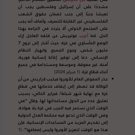
مشددًا على أن إسرائيل وفلسطين يجب أن
تعيشا جنبًا إلى جنب لضمان حقوق الشعب
الفلسطيني غير القابلة للتصرف
.
وأضاف أنه يجب
على المجتمع الدولي ألا يتردد في التزامه بهذا
الحل
.
كما
أعرب
غوتيريش عن قلقه العاجل إزاء
الوضع المأساوي في غزة، حيث أشار إلى نزوح
7
مليون شخص، وجوع الجميع، وانهيار النظام
الإنساني
.
دعا إلى توفير إغاثة إنسانية فورية،
آمنة، غير معوقة، وموسعة ومستدامة في جميع
أنحاء قطاع غزة
.
(1 فبراير 2024)
حذر المفوض العام للأونروا فيليب لازاريني من أن
الوكالة قد تضطر إلى إيقاف خدماتها في قطاع
غزة مع نهاية شهر شباط
/
فبراير الحالي، بسبب
تعليق عدد من الدول مساعداتها لها
.
وقال
“
في
الوقت الذي تستمر فيه الحرب في غزة بلا هوادة،
وفي الوقت الذي تدعو فيه محكمة العدل الدولية
إلى تقديم المزيد من المساعدات الإنسانية، فإن
هذا هو الوقت لتعزيز الأونروا وليس إضعافها
“.
(1