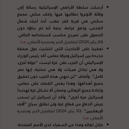
أرسلت سلطة الأراضي الإسرائيلية رسالة إلى
وكالة الأونروا تطالبها فيها بإخلاء مباني مجمع
سكني في قرية كفر عقب، أحد أحياء شمال
القدس، ودفع غرامة، بحجة أنه تم بناؤه دون
الحصول على تصريح مناسب لاستخدامه الحالي
.
(26 يناير 2024) لتفاصيل الخبر ومصدره الأصلي،
هنا
تعقيبا على الأحاديث التي انتشرت حول صفقة
جديدة بين إسرائيل وحركة حماس، أكد رئيس الوزراء
الإسرائيلي أن الحرب على غزة ليست
“
جولة أخرى،
ولا هي تبادل ضربات، ولا هي عملية، إنها نصر
كامل
“.
وأضاف
“
لن ننهي هذه الحرب دون تحقيق
جميع أهدافها
.
وهذا يعني القضاء على حماس،
وإعادة جميع الرهائن، وضمان ألا تشكل غزة تهديداً
لإسرائيل مرة أخرى
“.
وأكد أن إسرائيل لن تسحب
جيش الدفاع من قطاع غزة ولن تطلق سراح
“
آلاف
الإرهابيين
“.
(30 يناير 2024) لتفاصيل الخبر ومصدره
الأصلي،
هنا
خلال لقائه وفدا من السفراء لدى الأمم المتحدة،