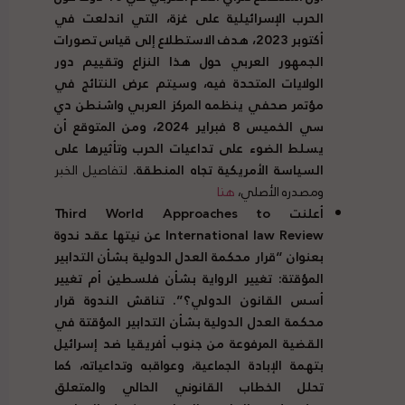
الحرب الإسرائيلية على غزة، التي اندلعت في
أكتوبر
2023
، هدف الاستطلاع إلى قياس تصورات
الجمهور العربي حول هذا النزاع وتقييم دور
الولايات المتحدة فيه، وسيتم عرض النتائج في
مؤتمر صحفي ينظمه المركز العربي واشنطن دي
سي الخميس
8
فبراير
2024
، ومن المتوقع أن
يسلط الضوء على تداعيات الحرب وتأثيرها على
السياسة الأمريكية تجاه المنطقة
.
لتفاصيل الخبر
ومصدره الأصلي،
هنا
أعلنت Third World Approaches to
International law Review عن نيتها عقد ندوة
بعنوان “قرار محكمة العدل الدولية بشأن التدابير
المؤقتة: تغيير الرواية بشأن فلسطين أم تغيير
أسس القانون الدولي؟”. تناقش الندوة قرار
محكمة العدل الدولية بشأن التدابير المؤقتة في
القضية المرفوعة من جنوب أفريقيا ضد إسرائيل
بتهمة الإبادة الجماعية، وعواقبه وتداعياته، كما
تحلل الخطاب القانوني الحالي والمتعلق