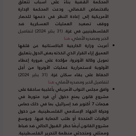
المحكمة القضية بناءً على أسباب تتعلق
بالاختصاص القضائي
.
ودعت المحكمة الإدارة
الأمريكية إلى إعادة النظر في دعمها للحصار
ووقف تصعيد العمليات العسكرية ضد
الفلسطينيين في غزة
.
(31 يناير 2024) لتفاصيل
الخبر ومصدره الأصلي،
هنا
أعربت وزارة الخارجية الباكستانية عن قلقها
العميق إزاء القرار الذي اتخذته بعض الدول بتعليق
تمويل وكالة الأونروا، مؤكدة على ضرورة إعطاء
الأولوية لاستمرارية عمليات الأونروا من أجل
الحفاظ على بقاء سكان غزة
.
(31 يناير 2024)
لتفاصيل الخبر ومصدره الأصلي،
هنا
وافق مجلس النواب الأمريكي بأغلبية ساحقة على
مشروع قانون يمنع دخول أي فرد متورط في
هجمات
7
أكتوبر ضد إسرائيل، بما في ذلك حماس
وحركة الجهاد الإسلامي الفلسطينية، من دخول
الولايات المتحدة أو طلب الحماية فيها
.
ويوسع
مشروع القانون أيضًا حظر القبول الحالي ضد ضباط
وممثلي ومتحدثي منظمة التحرير الفلسطينية
.