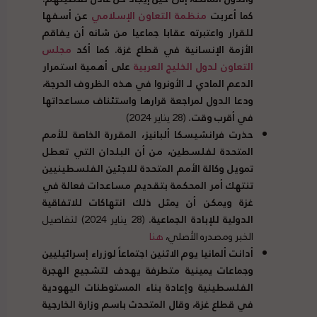
كما أعربت
منظمة التعاون الإسلامي
عن أسفها
للقرار واعتبرته عقابا جماعيا من شانه أن يفاقم
الأزمة الإنسانية في قطاع غزة
.
كما أكد
مجلس
التعاون لدول الخليج العربية
على أهمية استمرار
الدعم المادي لـ الأونروا في هذه الظروف الحرجة،
ودعا الدول لمراجعة قرارها واستئناف مساعداتها
في أقرب وقت
.
(28 يناير 2024)
حذرت فرانشيسكا ألبانيز، المقررة الخاصة للأمم
المتحدة لفلسطين، من أن البلدان التي تعطل
تمويل وكالة الأمم المتحدة للاجئين الفلسطينيين
تنتهك أمر المحكمة بتقديم مساعدات فعالة في
غزة ويمكن أن يمثل ذلك انتهاكات للاتفاقية
الدولية للإبادة الجماعية
.
(28 يناير 2024) لتفاصيل
الخبر ومصدره الأصلي،
هنا
أدانت ألمانيا يوم الاثنين اجتماعاً لوزراء إسرائيليين
وجماعات يمينية متطرفة يهدف لتشجيع الهجرة
الفلسطينية وإعادة بناء المستوطنات اليهودية
في قطاع غزة، وقال المتحدث باسم وزارة الخارجية