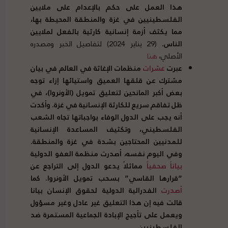
هذا العمل على حكم بالإعدام على ملايين
الفلسطينيين في غزة والمنطقة المحيطة بها،
مما يكثف أزمة إنسانية كارثية بالفعل لملايين
الناس
.
(29 يناير 2024) لتفاصيل الخبر ومصدره
الأصلي،
هنا
عبرت
عشرات
منظمات الإغاثة في العالم في بيان
مشترك عن قلقها العميق واستيائها إزاء توجه
بعض أكبر المانحين لتعليق تمويل
(
الأونروا
)
، في
ظل تفاقم سريع للكارثة الإنسانية في غزة
.
وأكدت
أنه يجب على الدول الوفاء بواجباتها تجاه الشعب
الفلسطيني، وتكثيف المساعدة الإنسانية
للمدنيين المحتاجين بشدة في غزة والمنطقة
.
وفي اليوم نفسه، أصدرت منظمة العفو الدولية
بياناً صحفياً
مماثلاً يدعو الدول إلى التراجع عن
“
قرارها القاسي
”
بسحب تمويل الأونروا
.
كما
أصدرت
الفدرالية الدولية لحقوق الإنسان بيانا
قالت فيه إن هذا التعليق غير عادل وغير مسؤول
ويعمل على تأجيج الإبادة الجماعية المستمرة ضد
الفلسطينيين
.