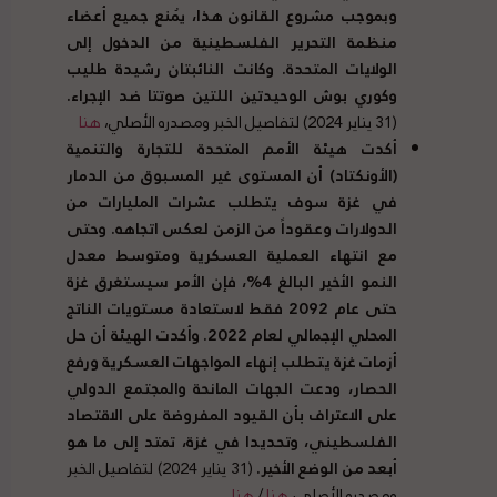
وبموجب مشروع القانون هذا، يُمنع جميع أعضاء
منظمة التحرير الفلسطينية من الدخول إلى
الولايات المتحدة
.
وكانت النائبتان رشيدة طليب
وكوري بوش الوحيدتين اللتين صوتتا ضد الإجراء
.
(31 يناير 2024) لتفاصيل الخبر ومصدره الأصلي،
هنا
أكدت هيئة الأمم المتحدة للتجارة والتنمية
(
الأونكتاد
)
أن المستوى غير المسبوق من الدمار
في غزة سوف يتطلب عشرات المليارات من
الدولارات وعقوداً من الزمن لعكس اتجاهه
.
وحتى
مع انتهاء العملية العسكرية ومتوسط
معدل
النمو الأخير البالغ
4%
، فإن الأمر سيستغرق غزة
حتى عام
2092
فقط لاستعادة مستويات الناتج
المحلي الإجمالي لعام
2022.
وأكدت الهيئة أن حل
أزمات غزة يتطلب إنهاء المواجهات العسكرية ورفع
الحصار، ودعت الجهات المانحة والمجتمع الدولي
على الاعتراف بأن القيود المفروضة على الاقتصاد
الفلسطيني، وتحديدا في غزة، تمتد إلى ما هو
أبعد من الوضع الأخير
.
(31 يناير 2024) لتفاصيل الخبر
ومصدره الأصلي،
هنا
/
هنا