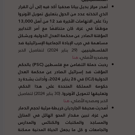
أصدر مركز بديل بيانا صحفيا أكد فيه إلى أن القرار
الذي اتخذته عدد من الدول بتعليق تمويل الأونروا
ردًا على الاتهامات الأخيرة ضد
12
من أصل
13,000
موظفًا في غزة، كان متناقضًا مع أمر التدابير
المؤقتة الصادر عن محكمة العدل الدولية، ويشكل
مساهمة في حرب الإبادة الجماعية الإسرائيلية ضد
الفلسطينيين
.
(29 يناير 2024) لتفاصيل الخبر
ومصدره الأصلي،
هنا
رحبت حملة التضامن مع فلسطين
(
PSC
)
بالحكم
المؤقت ضد إسرائيل الصادر عن محكمة العدل
الدولية
(
ICJ
)
في
26
يناير
2024
، وأدانت بشدة رد
حكومة المملكة المتحدة على هذا الحكم،
وتعليقها لتمويل الأونروا
.
(30 يناير 2024) لتفاصيل
الخبر ومصدره الأصلي،
هنا
أصدرت صحيفة الجارديان خريطة مرئية لحجم الدمار
في غزة، تبين مقدار المحو الهائل في المنازل
والمساجد والمكتبات والكنائس والمدارس
والجامعات و كل ما يجعل الحياة المدنية ممكنة