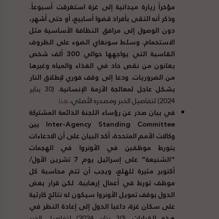
مؤخراً زيارة ميدانية إلى غزة استغرقت أسبوعاً.
وذكر أنه التقى بأفراد قضوا أسابيع، أو حتى أشهر،
دون الوصول إلى مرافق النظافة الأساسية مثل
الاستحمام. وسلط سونغاي الضوء على الظروف
القاسية التي يواجهها حوالي 300 ألف شخص
يعانون من نقص حاد في الغذاء والمياه وغيرها
من الضروريات. ودعا إلى وقف فوري لإطلاق النار
بشكل عاجل لمعالجة الأزمة الإنسانية.
(30 يناير
2024) لتفاصيل الخبر ومصدره الأصلي،
هنا
في بيان صدر عن رؤساء اللجنة الدائمة المشتركة
Inter-Agency Standing Committee بين
وكالات الأمم المتحدة، أكد البيان على أن الادعاءات
بتورط موظفين في الأونروا في الهجمات
“
الشنيعة
”
على إسرائيل يوم
7
تشرين الأول
/
أكتوبر مثيرة للهلع، ويجب أن تتم محاسبة كل
موظف تورط في أعمال إرهابية
.
لكن قرار بعض
الدول بوقف تمويل الأونروا سيكون له نتائج كارثية
على سكان غزة، داعيا الدول إلى إعادة النظر في
هذه القرارات
.
(30 يناير 2024) لتفاصيل الخبر