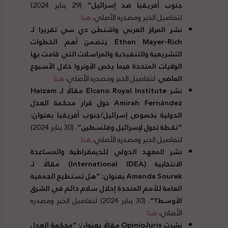
جنوب أفريقيا ضد إسرائيل
”
(29 يناير 2024)
لتفاصيل الخبر ومصدره الأصلي،
هنا
نشر المركز العربي واشنطن دي سي تقريرا لـ
Ethan Mayer-Rich يتضمن أهم الخطوات
التشريعية والتنفيذية والمراسلات التي قامت بها
الولايات المتحدة فيما يخص الأونروا خلال الأسبوع
الماضي
. لتفاصيل الخبر ومصدره الأصلي،
هنا
نشر Elcano Royal Institute مقالًا لـ Haizam
Amirah Fernández حول قرار محكمة العدل
الدولية بخصوص إسرائيل
/
جنوب أفريقيا بعنوان
:
“
نقطة تحول لإسرائيل وفلسطين
“
. (30 يناير 2024)
لتفاصيل الخبر ومصدره الأصلي،
هنا
نشر المعهد الدولي للديمقراطية والمساعدة
الانتخابية
(
International IDEA
)
مقالًا لـ
Amanda Sourek بعنوان
: “
هل تستطيع الجمعية
العامة للأمم المتحدة إحلال سلام دائم في الشرق
الأوسط؟
“.
(30 يناير 2024) لتفاصيل الخبر ومصدره
الأصلي،
هنا
نشرت OpinioJuris مقالًا بعنوان
: “
محكمة العدل