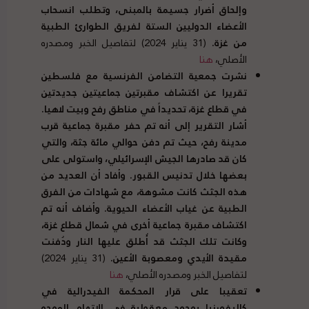
وإلحاق أضرار جسيمة بالمبنى، وتطلب انسحاب
الأعضاء الدوليين الستة لفريق الطوارئ الطبية
من غزة
.
(31 يناير 2024) لتفاصيل الخبر ومصدره
الأصلي،
هنا
نشرت جمعية التضامن الفرنسية مع فلسطين
تقريرا عن اكتشاف مقبرتين جماعيتين جديدتين
في قطاع غزة، تحديداً في مناطق رفح وبيت لاهيا
.
أشار التقرير إلى أنه تم حفر مقبرة جماعية قرب
مدينة رفح، حيث تم دفن حوالي مائة جثة، والتي
كان قد صادرها الجيش الإسرائيلي، واستولى على
بعضها خلال تدنيس القبور
.
وأفاد أن العديد من
هذه الجثث كانت مشوهة، مع شهادات من الفرق
الطبية عن غياب الأعضاء الحيوية
.
وأضاف أنه تم
اكتشاف مقبرة جماعية أخرى في شمال قطاع غزة،
وكانت تلك الجثث قد أُطلق عليها النار ودُفنت
مقيدة الأيدي ومعصوبة الأعين
.
(31 يناير 2024)
لتفاصيل الخبر ومصدره الأصلي،
هنا
تعقيبا على قرار المحكمة الفيدرالية في
كاليفورنيا بوجود معقولية في الاتهام الموجه