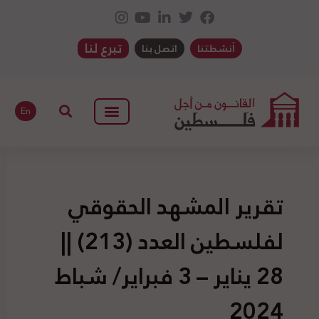
تبرع لنا
أنشطتنا
اتصل بنا
En
تقرير المشهد الحقوقي
لفلسطين العدد (213) ||
28 يناير – 3 فبراير/ شباط
2024