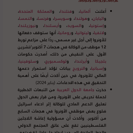
أعلنت
ألمانيا
، و
فنلندا
، و
المملكة المتحدة
،
و
اليابان
، و
هولندا
، و
سويسرا
، و
فرنسا
، و
النمسا
،
و
إستونيا
، و
السويد
، و
أيسلندا
، و
نيوزيلندا
،
و
لاتفيا
، و
ليتوانيا
، و
رومانيا
، أنها ستوقف دفعاتها
للأونروا إلى أجل غير مسمى، ردًا على مزاعم تورط
12
موظف من الوكالة في هجمات
7
أكتوبر
/
تشرين
الأول
.
على النقيض من ذلك، أصدرت حكومات
بلجيكا
و
أيرلندا
، و
لوكسمبورج
، و
سلوفينيا
،
و
إسبانيا
، و
النرويج
بيانات تؤكد استمرار دعمها
المالي للأونروا، في حين أكدت أيضًا على أهمية
التحقيق في هذه الادعاءات
.
(يناير 2024)
حذرت
جامعة الدول العربية
من التبعات الخطيرة
لحملة تحريض على الأونروا، ومن قرار بعض الدول
تعليق الدعم المادي للوكالة إثر ادعاء اسرائيل
ضلوع بعض موظفي الأونروا في هجمات السابع
من أكتوبر
.
وأكدت أن مسؤولية إعاشة اللاجئين
الفلسطينيين تقع على عاتق المجتمع الدولي
والدول المانحة، إلى حين إيجاد حل عادل لقضيتهم
.