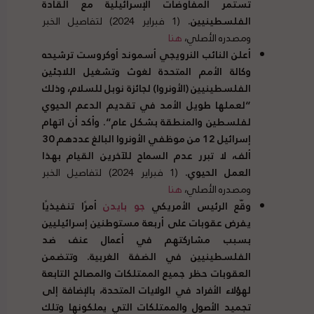
تستمر المفاوضات الإسرائيلية مع القادة
الفلسطينيين
.
(1 فبراير 2024) لتفاصيل الخبر
ومصدره الأصلي،
هنا
أعلن النائب النرويجي أسموند أوكروست ترشيحه
وكالة الأمم المتحدة لغوث وتشغيل اللاجئين
الفلسطينيين
(
الأونروا
)
لجائزة نوبل للسلام، وذلك
“
لعملها طويل الأمد في تقديم الدعم الحيوي
لفلسطين والمنطقة بشكل عام
“.
وأكد أن اتهام
إسرائيل
12
من موظفي الأونروا البالغ عددهم
30
ألف، لا تبرر عدم السماح للآخرين القيام بهذا
العمل الحيوي
.
(1 فبراير 2024) لتفاصيل الخبر
ومصدره الأصلي،
هنا
وقّع الرئيس الأمريكي
جو بايدن
أمرًا تنفيذيًا
يفرض عقوبات على أربعة مستوطنين إسرائيليين
بسبب مشاركتهم في أعمال عنف ضد
الفلسطينيين في الضفة الغربية
.
وتتضمن
العقوبات حظر جميع الممتلكات والمصالح التابعة
لهؤلاء الأفراد في الولايات المتحدة، بالإضافة إلى
تجميد الأصول والممتلكات التي يملكونها وتلك