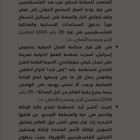
المتعمد للمجاعة كسلاح حرب ضد الفلسطينيين
في غزة
.
ودعا المركز المجتمع الدولي إلى فرض
وقف لإطلاق النار والضغط على إسرائيل للسماح
فوراً بدخول المساعدات الإنسانية والغذائية
للفلسطينيين في غزة
.
(28 يناير 2024) لتفاصيل
الخبر ومصدره الأصلي،
هنا
في ظل قرار محكمة العدل الدولية بخصوص
إسرائيل، أصدرت منظمة العفو الدولية تصريحا
على لسان كيتي نيفياباندي، الأمينة العامة للفرع
الكندي للمنظمة، بأنه
“
على كندا التزام أخلاقي
وقانوني ببذل كل ما في وسعها لمنع الإبادة
الجماعية، ويجب ألا نجلس بهدوء على الهامش
بينما يصرخ بقية العالم من أجل العدالة
“.
(29 يناير
2024) لتفاصيل الخبر ومصدره الأصلي،
هنا
اعربت أكشن آيد، كمنظمة تقدم حاليا الإغاثة
والدعم في غزة والمنطقة الأوسع، عن قلقها
الشديد إزاء قرار بعض أغنى دول العالم بتعليق
التمويل لوكالة الأمم المتحدة لإغاثة وتشغيل
اللاجئين الفلسطينيين
(
الأونروا
)
، بحيث ينطوى