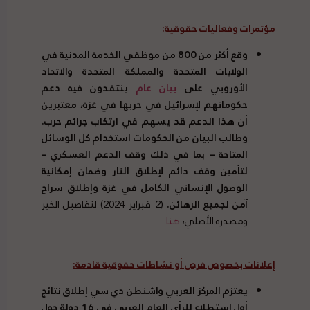
مؤتمرات وفعاليات حقوقية
:
وقع أكثر من
800
من موظفي الخدمة المدنية في
الولايات المتحدة والمملكة المتحدة والاتحاد
الأوروبي على
بيان عام
ينتقدون فيه دعم
حكوماتهم لإسرائيل في حربها في غزة، معتبرين
أن هذا الدعم قد يسهم في ارتكاب جرائم حرب
.
وطالب البيان من الحكومات استخدام كل الوسائل
المتاحة
–
بما في ذلك وقف الدعم العسكري
–
لتأمين وقف دائم لإطلاق النار وضمان إمكانية
الوصول الإنساني الكامل في غزة وإطلاق سراح
آمن لجميع الرهائن
.
(2 فبراير 2024) لتفاصيل الخبر
ومصدره الأصلي،
هنا
إعلانات بخصوص فرص أو نشاطات حقوقية قادمة
:
يعتزم المركز العربي واشنطن دي سي إطلاق نتائج
أول استطلاع للرأي العام العربي في
16
دولة حول