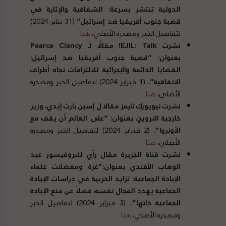
الدولية تنتشر بسرعة
:
الشفافية والإثارة في
قضية جنوب أفريقيا ضد إسرائيل
”
(31 يناير 2024)
لتفاصيل الخبر ومصدره الأصلي،
هنا
نشرت EJIL: Talk! مقالًا لـ Pearce Clancy
بعنوان
: “
قضية جنوب أفريقيا ضد إسرائيل
:
القضايا الدائمة والإجرائية للالتزامات تجاه أطراف
الاتفاقية
“.
(1 فبراير 2024) لتفاصيل الخبر ومصدره
الأصلي،
هنا
نشرت نيويورك تايمز مقالا ل إسبن بارث إيدي، وزير
خارجية النرويج، بعنوان
: “
على العالم أن يقف مع
الأونروا
“.
(2 فبراير 2024) لتفاصيل الخبر ومصدره
الأصلي،
هنا
نشرت قناة الجزيرة مقال رأي للبروفيسور عبد
الوهاب الأفندي بعنوان
:”
غزة ومعضلات علماء
الإبادة الجماعية
:
تزايد الحزبية في دراسات الإبادة
الجماعية يهدد المجال نفسه، فضلاً عن منع الإبادة
الجماعية ذاتها
“.
(3 فبراير 2024) لتفاصيل الخبر
ومصدره الأصلي،
هنا