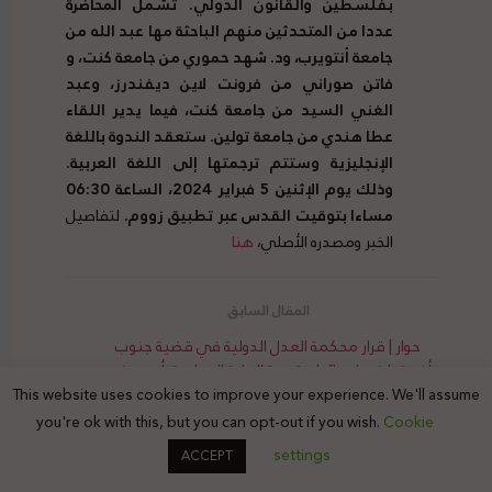
بفلسطين والقانون الدولي. تشمل المحاضرة
عددا من المتحدثين منهم الباحثة مها عبد الله من
جامعة أنتويرب، ود. شهد حموري من جامعة كنت، و
فاتن صوراني من فرونت لاين ديفندرز، وعبد
الغني السيد من جامعة كنت، فيما يدير اللقاء
عطا هندي من جامعة تولين.
ستعقد الندوة باللغة
الإنجليزية وستتم ترجمتها إلى اللغة العربية
.
وذلك يوم الإثنين
5
فبراير
2024
، الساعة
06:30
مساءا بتوقيت القدس عبر تطبيق زووم
.
لتفاصيل
الخبر ومصدره الأصلي،
هنا
حوار | قرار محكمة العدل الدولية في قضية جنوب
أفريقيا ضد إسرائيل بتهمة الإبادة الجماعية: أي معنى
وأي أثر؟
This website uses cookies to improve your experience. We'll assume
you're ok with this, but you can opt-out if you wish.
Cookie
settings
ACCEPT
تقرير المشهد الحقوقي لفلسطين العدد (214) ||4 –