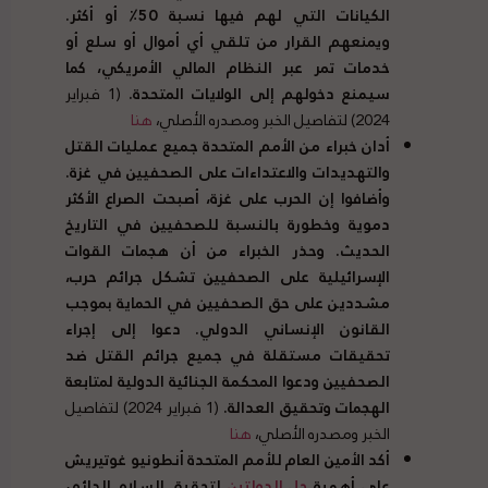
الكيانات التي لهم فيها نسبة
50
٪ أو أكثر
.
ويمنعهم القرار من تلقي أي أموال أو سلع أو
خدمات تمر عبر النظام المالي الأمريكي، كما
سيمنع دخولهم إلى الولايات المتحدة
.
(1 فبراير
2024) لتفاصيل الخبر ومصدره الأصلي،
هنا
أدان خبراء من الأمم المتحدة جميع عمليات القتل
والتهديدات والاعتداءات على الصحفيين في غزة
.
وأضافوا إن الحرب على غزة، أصبحت الصراع الأكثر
دموية وخطورة بالنسبة للصحفيين في التاريخ
الحديث
.
وحذر الخبراء من أن هجمات القوات
الإسرائيلية على الصحفيين تشكل جرائم حرب،
مشددين على حق الصحفيين في الحماية بموجب
القانون الإنساني الدولي
.
دعوا إلى إجراء
تحقيقات مستقلة في جميع جرائم القتل ضد
الصحفيين ودعوا المحكمة الجنائية الدولية لمتابعة
الهجمات وتحقيق العدالة
.
(1 فبراير 2024) لتفاصيل
الخبر ومصدره الأصلي،
هنا
أكد الأمين العام للأمم المتحدة أنطونيو غوتيريش
على أهمية
حل الدولتين
لتحقيق السلام الدائم،