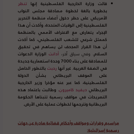
قالت وزارة الخارجية الفلسطينية إنها
تنظر
بخطورة بالغة لخطوة مصادقة مجلس النواب
الأمريكي على حظر دخول أعضاء منظمة التحرير
الفلسطينية إلى الولايات المتحدة، وأكدت أن هذا
الإجراء يتعارض مع الاعتراف الأممي بالمنظمة
كممثل شرعي للشعب الفلسطيني، كما أكدت
أن هذا القرار المجحف لن يساهم في تحقيق
السلام
.
وفي سياق آخر،
أدانت
الوزارة الدعوات
للمصادقة على بناء
7000
وحدة استعمارية جديدة
في الضفة الغربية
.
غير أنها
رحبت
بالتطور الحاصل
على الموقف البريطاني بشأن الدولة
الفلسطينية، كما عبر عنه مؤخرا وزير الخارجية
البريطاني
ديفيد كاميرون
.
وطالبت باعتماد هذه
التصريحات في مواقف رسمية تتبناها الحكومة
البريطانية وتترجمها لخطوات عملية على الأرض
.
مراسيم وقرارات ومواقف وأحكام قضائية صادرة عن جهات
رسمية إسرائيلية
: