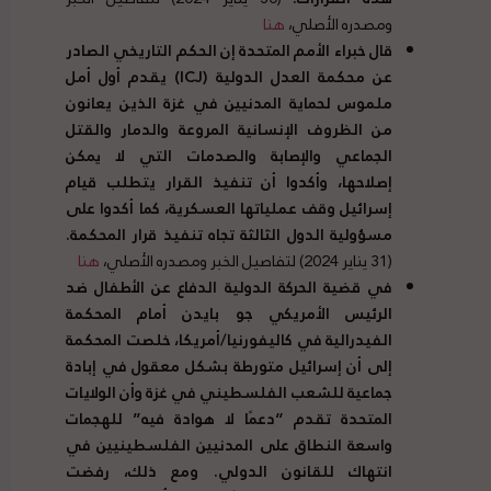
ومصدره الأصلي،
هنا
قال خبراء الأمم المتحدة إن الحكم التاريخي الصادر
عن محكمة العدل الدولية
(
ICJ
)
يقدم أول أمل
ملموس لحماية المدنيين في غزة الذين يعانون
من الظروف الإنسانية المروعة والدمار والقتل
الجماعي والإصابة والصدمات التي لا يمكن
إصلاحها، وأكدوا أن تنفيذ القرار يتطلب قيام
إسرائيل وقف عملياتها العسكرية، كما أكدوا على
مسؤولية الدول الثالثة تجاه تنفيذ قرار المحكمة
.
(31 يناير 2024) لتفاصيل الخبر ومصدره الأصلي،
هنا
في قضية الحركة الدولية الدفاع عن الأطفال ضد
الرئيس الأمريكي جو بايدن أمام المحكمة
الفيدرالية في كاليفورنيا
/
أمريكا، خلصت المحكمة
إلى أن إسرائيل متورطة بشكل معقول في إبادة
جماعية للشعب الفلسطيني في غزة وأن الولايات
المتحدة تقدم
“
دعمًا لا هوادة فيه
”
للهجمات
واسعة النطاق على المدنيين الفلسطينيين في
انتهاك للقانون الدولي
.
ومع ذلك، رفضت