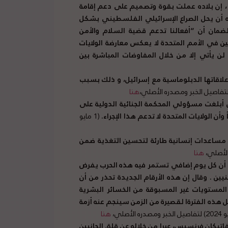
د ، إن بلاده عملت بقوة وتصميم على دعم إقامة
أن يحل الصراع الإسرائيلي الفلسطيني بشكل
لضمان أن
“
أفعالنا تدعم قضية السلام والأمن
 في الأمم المتحدة لا يعكس معارضة الولايات
لن يأتي إلا من خلال المفاوضات المباشرة بين
لاقاتها الدبلوماسية مع إسرائيل، و ذلك بسبب
هنا
دارة بايدن أبلغت مسؤولي المحكمة الجنائية الدولية على
أن الولايات المتحدة لا تدعم هذا الإجراء
.
(1 مايو
مساعدات إنسانية طارئة لتحسين التغذية ضمن
هنا
لى أن كل يوم إضافي تستمر فيه هذه الحرب يفرض
نيين
.
وقال إن هذه الأرقام الجديدة تحذر من أن
المستويات غير المسبوقة من الخسائر البشرية
ل هذه الفترةا لقصيرة من الزمن سينجم عنه أزمة
هنا
لفاتيكان فرنسيس، عبرا من خلاله عن قلق الجانبين