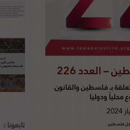
– العدد 226
علقة بـ فلسطين والقانون
محلياً ودوليا
تابعونا :
أجل فلسطين