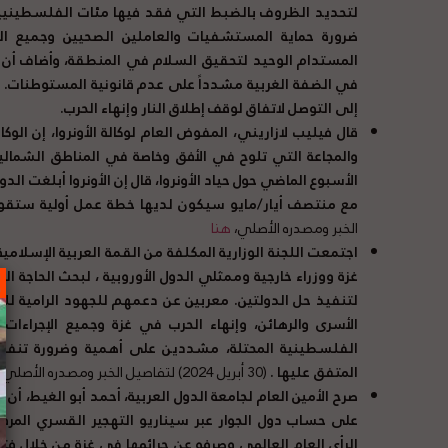
لتحديد الظروف بالضبط التي فقد فيها مئات الفلسطينيين
ضرورة حماية المستشفيات والعاملين الصحيين وجميع المد
المستدام الوحيد لتحقيق السلام في المنطقة، وأضاف أن 
في الضفة الغربية مشدداً على عدم قانونية المستوطنات
.
و
إلى التوصل لاتفاق لوقف إطلاق النار وإنهاء الحرب
.
قال فيليب لازاريني، المفوض العام لوكالة الأونروا، إن ال
والمجاعة التي تلوح في الأفق وخاصة في المناطق الشمالي
الأسبوع الماضي حول حياد الأونروا، قال إن الأونروا أبلغت الدو
مع منتصف أيار
/
مايو سيكون لديها خطة عمل أولية ستقوم
الخبر ومصدره الأصلي،
هنا
اجتمعت اللجنة الوزارية المكلفة من القمة العربية الإسلامي
غزة ووزراء خارجية وممثلي الدول الأوروبية ، لبحث الحاجة الم
لتنفيذ حل الدولتين
.
معربين عن دعمهم للجهود الرامية للت
الأسرى والرهائن، وإنهاء الحرب في غزة وجميع الإجراءات و
الفلسطينية المحتلة، مشددين على أهمية وضرورة تنفيذ ح
المتفق عليها
.
(30 أبريل 2024) لتفاصيل الخبر ومصدره الأصلي،
صرح الأمين العام لجامعة الدول العربية، أحمد أبو الغيط،
على حساب دول الجوار عبر سيناريو التهجير القسري المرفوض
الرأي العام العالمي وصرفه عن جرائمها في غزة من خلال ف