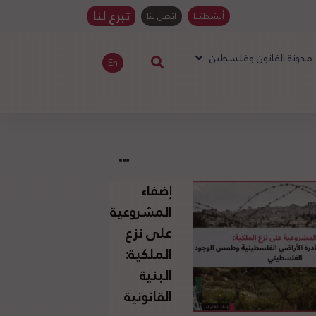
تبرع لنا
أنشطتنا
اتصل بنا
مدونة القانون وفلسطين
En
إضفاء
المشروعية
على نزع
الملكية:
البنية
القانونية