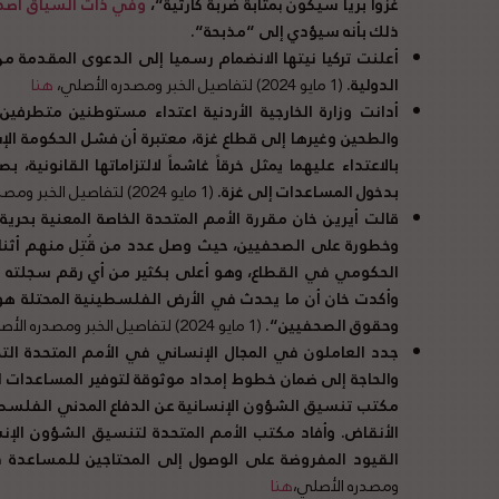
غزواً برياً سيكون بمثابة ضربة كارثية
“
،
وفي ذات السياق أصدرت
ذلك بأنه سيؤدي إلى
“
مذبحة
“.
أعلنت تركيا نيتها الانضمام رسميا إلى الدعوى المقدمة م
الدولية
.
(1 مايو 2024) لتفاصيل الخبر ومصدره الأصلي،
هنا
أدانت وزارة الخارجية الأردنية اعتداء مستوطنين متطرفي
والطحين وغيرها إلى قطاع غزة، معتبرة
أن فشل الحكومة الإ
بالاعتداء عليهما يمثل خرقاً غاشماً لالتزاماتها القانونية، ب
بدخول المساعدات إلى غزة
.
(1 مايو 2024) لتفاصيل الخبر ومصدره الأصلي،
قالت أيرين خان مقررة الأمم المتحدة الخاصة المعنية بحرية ا
وخطورة على الصحفيين، حيث وصل عدد من قُتِل منهم أثناء
الحكومي في القطاع، وهو أعلى بكثير من أي رقم سجلته الأم
وأكدت خان أن ما يحدث في الأرض الفلسطينية المحتلة ه
وحقوق الصحفيين
“.
(1 مايو 2024) لتفاصيل الخبر ومصدره الأصلي،
جدد العاملون في المجال الإنساني في الأمم المتحدة التح
والحاجة إلى ضمان خطوط إمداد موثوقة لتوفير المساعدات 
مكتب تنسيق الشؤون الإنسانية عن الدفاع المدني الفلسط
الأنقاض
.
وأفاد مكتب الأمم المتحدة لتنسيق الشؤون الإنسان
القيود المفروضة على الوصول إلى المحتاجين للمساعدة ف
ومصدره الأصلي،
هنا