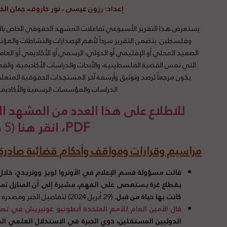
إعداد
: رزون عيسى ، نور خاروف، جمان ال
يستعرض هذا التقرير الأسبوعي تفاعلات المشهد الحقوقي الخاص بالقض
وفلسطين. يتضمن التقرير سرداً لأهم الإصدارات والنشاطات والمؤ
الصعيد المحلي أو الإقليمي أو الدولي، الرسمي أو الأكاديمي أو العام،
التي تمس القضية الفلسطينية، والأبحاث والدراسات الأكاديمية، والفعا
يكون مرجعاً لرصد وتوثيق وأرشفة آخر المستجدات الحقوقية المتعلقة
الدراسات والمؤسسات الرسمية والأكاديمي
للاطلاع على هذا العدد من المشهد
PDF، انقر هنا
(5 د قراءة)
مراسيم وقرارات ومواقف وأحكام قضائية صادرة ع
قالت مسؤولة قسم الإعلام في الأونروا لويز ووتريدج، خلال
بقطاع غزة يستعصى على الفهم، مشيرة إلى أن المنازل تمت 
كانت بها حياة من قبل
.
(29 أبريل 2024) لتفاصيل الخبر ومصدره الأصلي،
قال الأمين العام للأمم المتحدة أنطونيو غوتيريش في ت
الدوليين المستقلين، ذوي الخبرة في الاستدلال العلمي الجنا