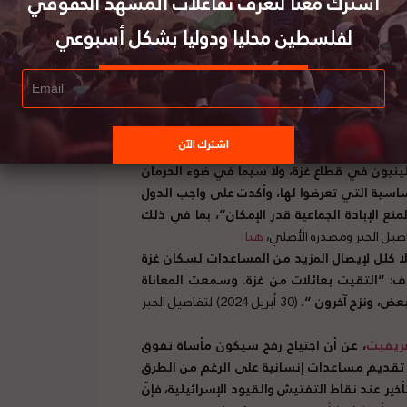
اشترك معنا لتعرف تفاعلات المشهد الحقوقي
ن أخطر الجرائم ضد الإنسانية في القرن الحادي
لفلسطين محليا ودوليا بشكل أسبوعي
ضية التي تقدمت بها نيكاراغوا ضد ألمانيا حول
إسرائيل
.
وذكرت المحكمة في قرارها أنه
“
وبناء
لطرفان، فإنها تخلص إلى أن الظروف في الوقت
يما رفضت المحكمة طلب ألمانيا شطب القضية
ود نقص واضح في الاختصاص
.
المحكمة أيضا أكدت
نيون في قطاع غزة، ولا سيما في ضوء الحرمان
ساسية التي تعرضوا لها، وأكدت على واجب الدول
 الإبادة الجماعية قدر الإمكان
“
، بما في ذلك
هنا
بلا كلل لإيصال المزيد من المساعدات لسكان غزة
ف
: “
التقيت بعائلات من غزة
.
وسمعت المعاناة
لبعض، ونزح آخرون
“.
(30 أبريل 2024) لتفاصيل الخبر
غريفيث
، عن أن اجتياح رفح سيكون مأساة تفوق
ل تقديم مساعدات إنسانية على الرغم من الطرق
تأخير عند نقاط التفتيش والقيود الإسرائيلية، فإنّ