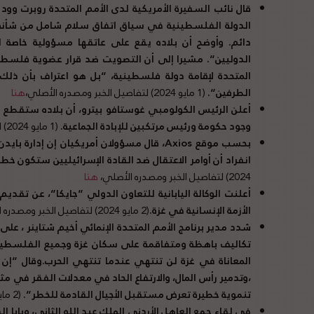
قال نائب السفيرة الأمريكية لدى الأمم المتحدة روبرت وو
الدولة الفلسطينية في سياق اتفاق سلام شامل من شأنه 
دائم
.
وأوضح أن بلاده يقع على عاتقها مسؤولية خاصة 
الدوليين
“.
مشيرا إلى أن التصويت ضد قرار عضوية فلسطين
المتحدة لإقامة دولة فلسطينية،
“
بل هو اعتراف بأن ذلك 
الطرفين
“.
(1 مايو 2024) لتفاصيل الخبر ومصدره الأصلي،
هنا
أعلن الرئيس الكولومبي غوستافو بيترو، أن بلاده ستقطع ع
وجود حكومة ورئيس مرتكبين للإبادة الجماعية
.
(1 مايو 2024) لتفاصيل الخبر ومصدره الأصلي،
بحسب موقع Axios، قال مسؤولان أمريكيان إن إ
انفراد أن أوامر الاعتقال ضد القادة الإسرائيليين ستكون خطأ و
2024) لتفاصيل الخبر ومصدره الأصلي،
هنا
أعلنت الوكالة اليابانية للتعاون الدولي
“
جايكا
“
، عن تقديم 
الأزمة الإنسانية في غزة
.
(2 مايو 2024) لتفاصيل الخبر ومصدره الأصلي،
شدد مدير برنامج الأمم المتحدة الإنمائي أخيم شتاينر ، ع
تكاليف باهظة ومتفاقمة على سكان غزة وجميع الفلسطي
المعاناة في غزة لن تنتهي عندما تنتهي الحرب
.
وقال
“
إن 
،وتدمير رأس المال، والارتفاع الحاد في معدلات الفقر في مث
تنموية خطيرة تعرض مستقبل الأجيال القادمة للخطر
“.
(2 مايو 2024) لتفاصيل الخبر ومصدره الأصلي،
في لقاء جمع العاهل الأردني الملك عبد الله الثاني، وبابا ا