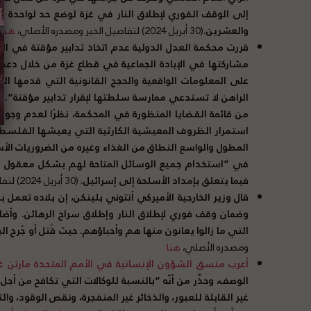
إلى الوقف الفوري لإطلاق النار في غزة لوضع حد لواحدة م
والعشرين
.
(30 أبريل 2024) لتفاصيل الخبر ومصدره الأصلي،
هنا
قررت محكمة العدل الدولية عدم اتخاذ تدابير مؤقتة في الق
مشاركتها في الإبادة الجماعية في قطاع غزة من خلال دعم 
على المعلومات الواقعية والحجج القانونية التي قدمها ا
الراهن لا تستدعي ممارسة سلطتها لإقرار تدابير مؤقتة
“.
ف
من قائمة القضايا المنظورة في المحكمة، نظرًا لعدم وج
استمرار الظروف المعيشية الكارثية التي يعيشها الفلسطي
المطول والواسع النطاق من الغذاء وغيره من الضروريات الأ
في
“
استخدام جميع الوسائل المتاحة لهم بشكل معقول لمنع
فيما يتعلق بإمداد الأسلحة إلى إسرائيل
.
(30 أبريل 2024) لتفاصيل الخبر ومصدره الأصلي،
قال وزير الخارجية الأميركي أنتوني بلينكن، إن بلاده تعمل 
وضمان وقف فوري لإطلاق النار وإطلاق سراح الرهائن
.
وأضا
التي ما زالوا يعانون منها هم وأحباؤهم
.
حيث قُتل أو جُرح ا
ومصدره الأصلي،
هنا
أعرب منسق الشؤون الإنسانية في الأمم المتحدة مارتن 
الوصف، وحذّر من أنّه
“
بالنسبة للوكالات التي تكافح من أج
غير القابلة للعبور، والذخائر غير المنفجرة، ونقص الوقود، وال