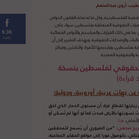
خطيب، أروى عبدالمنعم
ية الفلسطينية، وكل ما له صلة بالقانون الدولي
تمرات الحقوقية المتعلقة بفلسطين، سواء على
 بما في ذلك القرارات والمراسيم والأوامر القضائية
9.3K
ليات والإصدارات الحقوقية. ويهدف التقرير إلى أن
FANS
 بفلسطين، وتقديمها للأفراد والباحثين ومراكز
ة والحقوقية المعنية.
 الحقوقي لفلسطين بنسخة
ن جهات عربية، أوروبية، ودولية
:
 زيارتها لقطاع غزة، أن مستوى الدمار الذي لحق
تسويتها بالأرض فبدت كما لو أنها لم تُسكن أو
هنا
صريح صحفي
: “
من الضروري أن يُسمح للمحققين
ئي، بالوصول فورا إلى مواقع المقابر الجماعية،