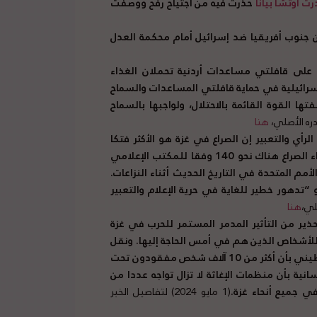
 أوتشا بياناً
حذرت فيه من اجتياح رفح ووصفت
ن جنوب أفريقيا ضد إسرائيل أمام محكمة العدل
ن على قافلتي مساعدات أردنية تحملان الغذاء
سرائيلية في حماية قافلتي المساعدات والسماح
صفتها القوة القائمة بالاحتلال، ولواجبها بالسماح
هنا
لرأي والتعبير إن الصراع في غزة هو الأكثر فتكا
 الصراع هناك نحو
140
وفقا للمكتب الإعلامي
م المتحدة في التاريخ الحديث أثناء النزاعات
.
و
“
تدهور خطير للغاية في حرية الإعلام والتعبير
هنا
ذير من التأثير المدمر المستمر للحرب في غزة
للأشخاص الذين هم في أمس الحاجة إليها
.
ونقل
يني بأن أكثر من
10
آلاف شخص مفقودون تحت
ية بأن منظمات الإغاثة لا تزال تواجه عددا من
ي جميع أنحاء غزة
.
(1 مايو 2024) لتفاصيل الخبر