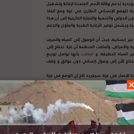
ا صرف 100 مليون كرونة سويدية لدعم وكالة الأمم المتحدة لإغاثة وتشغيل
ابة للوضع الإنساني الطارئ في غزة ومع اتخاذ
عاون الدولي والتنمية والتجارة الخارجية إلى أن هذا
زة ويشمل توفير الرعاية الطبية والمأوى والدعم
 إنسانية، حيث أن الوصول إلى المياه والصرف
ية والأمراض. وأضافت المنظمة أن غزة
تحتاج إلى
ير المياه النظيفة. و
أضافت
بأنها تواصل توزيع
ل نحتاج الآن إلى وصول إنساني دون عوائق و وقف
 الإعمار في غزة، سيخريد كاخ إن الوضع في غزة
حوامل في غزة ونقص الخدمات الأساسية. وقالت:
علان عن وقف إطلاق النار المطلوب بشدة. حيث
ال التخزين المسبق من الأردن ومصر، ونطلب من
مكتب الأمم المتحدة لتنسيق الشؤون الإنسانية إن أكثر من 200,000 شخص في غزة، أي ما يعادل نحو
عقاب أوامر الإخلاء الإسرائيلية.
(29 يوليو 2024)
ال الإسرائيلي الاستيطانية الاستعمارية التي
 كان آخرها الاستيلاء على مواقع تراثية في قرية