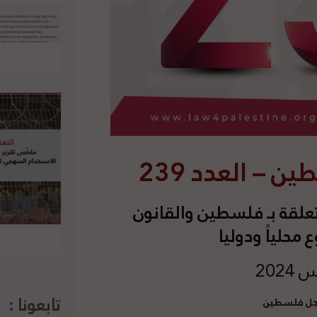
– العدد 239
علقة بـ فلسطين والقانون
محلياً ودوليا
تابعونا :
أجل فلسطين