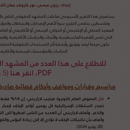
إعداد
: رزون عيسى، نور خاروف، جمان ال
يستعرض هذا التقرير الأسبوعي تفاعلات المشهد الحقوقي الخاص بالقض
وفلسطين. يتضمن التقرير سرداً لأهم الإصدارات والنشاطات والمؤ
الصعيد المحلي أو الإقليمي أو الدولي، الرسمي أو الأكاديمي أو العام،
التي تمس القضية الفلسطينية، والأبحاث والدراسات الأكاديمية، والفعا
يكون مرجعاً لرصد وتوثيق وأرشفة آخر المستجدات الحقوقية المتعلقة
الدراسات والمؤسسات الرسمية والأكاديمي
للاطلاع على هذا العدد من المشهد
PDF، انقر هنا
(5 د قراءة)
مراسيم وقرارات ومواقف وأحكام قضائية صادرة ع
قال
المفوض
العام
للأونروا، فيل
تصدر السلطات الإسرائيلية كل يومين أوامر الإخلاء لإجبا
والذعر. وأضاف لازاريني أن العديد من الناس اضطروا الى ال
وأضاف بأن تكتيكات الإخلاء لا تؤدي إلا إلى زيادة البؤس والخ
(28 يوليو 2024)