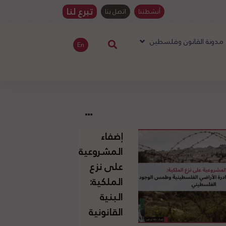
تبرع لنا
أنشطتنا
اتصل بنا
مدونة القانون وفلسطين
En
إضفاء
المشروعية
على نزع
الملكية:
البنية
القانونية