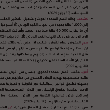
التحرر من الاحتلال العسكري الأجنبي والفصل العنصري أمر غي
إلى فرض حظر على الأسلحة وعقوبات مستهدفة على الأفرا
السياسات.
(30 يوليو 2024)
كشفت
إلى 1,000 حالة جديدة من التهاب الكبد الوبائي (أ) أسبو
أي ما يقارب 40,000 حالة منذ بدء الحرب. وأضافت المنظمة الظروف الصحية السيئة تساهم
الأمراض، بما في ذلك التهاب الكبد الوبائي (أ).
(30 يوليو 2024)
صرح
إن معظم هؤلاء قُتلوا مع عائلاتهم في منازلهم أو في أما
قُتل العديد منهم أثناء أداء واجبهم بينما كانوا يقدمون ال
العام بأن الأمم المتحدة لن تدخر أي جهد للمطالبة بالمساء
(30 يوليو 2024)
أعرب
عائلة فلسطينية تهديد الإخلاء القسري من منازلهم في من
يسهله تطبيق قوانين إسرائيلية غير قانونية و تمييزية ض
الأمم المتحدة لحقوق الإنسان في الأرض الفلسطينية المح
إسرائيل فرض قوانينها الخاصة في الأرض المحتلة، بما 
الفلسطينيين من منازلهم.
(30 يوليو 2024)
في محاولة لمنع انتشار وباء شلل الأطفال في غزة،
كرر
العام