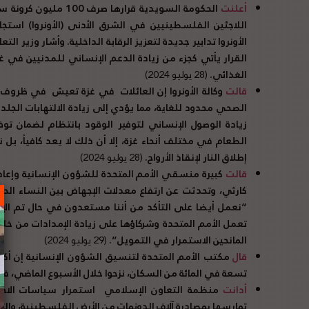
أعلنت
الحكومة السويدية قراره
اللاجئين الفلسطينيين في الشرق الأدنى (الأونروا) استج
الأونروا تدابير جديدة لتعزيز الرقابة الداخلية. وأشار وزير الت
القرار يأتي كجزء من زيادة الدعم الإنساني للمدنيين في غ
الغذائي.
(28 يوليو 2024)
قالت
وكالة الأونروا إن العائلات
في غزة تعيش
في ظروف غير
الصحي محدود للغاية، مما يؤدي إلى زيادة الالتهابات الجلد
زيادة الوصول الإنساني لتوفير الوقود بانتظام لضمان توف
الطعام في مختلف أنحاء غزة، إلا أن ذلك لا يعد كافياً، ب
إطلاق النار لإنقاذ الأرواح.
(28 يوليو 2024)
قالت
كبيرة منسقي الأمم المتحدة للشؤون الإنسانية وإعادة
كارثي، وتحدثت عن ارتفاع معدلات الإجهاض بين النساء ال
“نعمل أيضا على التأكد من أننا مستعدون في حال تم الإ
تعمل الأمم المتحدة وشركاؤها على زيادة الإمدادات من خل
المانحين الاستمرار في التمويل”.
(29 يوليو 2024)
قال
تسعة في المائة من السكان، نزحوا خلال الأسبوع الماضي، في أ
أدانت
منظمة التعاون الإسلامي
استمرار سياسات الاحتل
تمارسها بمصادرة آلاف الدونمات من الأرض الفلسطينية، والتي