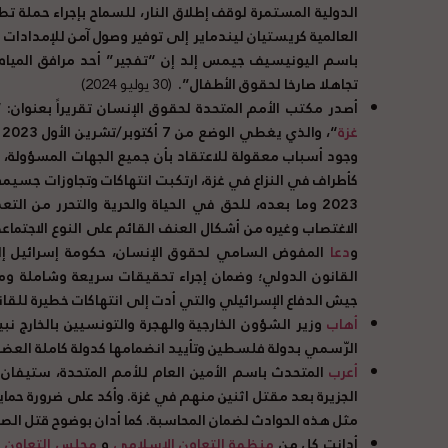
الدولية المستمرة لوقف إطلاق النار، للسماح بإجراء حملة 
العالمية كريستيان ليندماير إلى توفير وصول آمن للإمدادات ا
باسم اليونيسيف جيمس إلد إن “تفجير” أحد مرافق المياه
تجاهلا صارخا لحقوق الأطفال”.
(30 يوليو 2024)
أصدر مكتب الأمم المتحدة لحقوق الإنسان تقريراً بعنوان: “
غزة
وجود أسباب معقولة للاعتقاد بأن جميع الجهات المسؤولة، 
2023 وما بعده، للحق في الحياة والحرية والتحرر من 
الاغتصاب وغيره من أشكال العنف القائم على النوع الاجتماع
و
دعا
المفوض السامي لحقوق الإنسان، حكومة إسرائيل إلى
القانون الدولي؛ وضمان إجراء تحقيقات سريعة وشاملة وم
جيش الدفاع الإسرائيلي والتي أدت إلى انتهاكات خطيرة للقا
أهاب
وزير الشؤون الخارجية والهجرة والتونسيين بالخارج نبيل 
الرّسمي بدولة فلسطين وتأييد انضمامها كدولة كاملة العضويّ
أعرب
المتحدث باسم الأمين العام للأمم المتحدة، ستيفان 
الجزيرة بعد مقتل اثنين منهم في غزة. وأكد على ضرورة حم
مثل هذه الحوادث لضمان المحاسبة. كما أدان بوضوح قتل الص
أدانت كل من
منظمة التعاون الإسلامي
و
مجلس التعاون لد