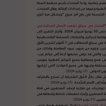
تطعيم جماعية. ودعا المتحدث باسم منظمة الصحة
لطبية وغيرها من إمدادات الإغاثة. وقال المتحدث
 الرئيسية في رفح أمر مروع “ويشكل مرة أخرى
الاحتجاز في سياق تصعيد الأعمال العدائية في
“، والذي يغطي الوضع من 7 أكتوبر/تشرين الأول 2023 حتى 30 يونيو/حزيران 2024. وأشار التقرير إلى
وخاصة إسرائيل والجماعات المسلحة الفلسطينية
كأطراف في النزاع في غزة، ارتكبت انتهاكات وتجاوزات جسيمة، في سياق الاعتقالات في 7 أكتوبر/تشرين الأول
التعذيب وغيره من ضروب سوء المعاملة وكذلك من
ي، والتي قد ترقى جميعها أيضاً إلى جرائم حرب.
 قمع ومعاقبة جميع الجرائم الخطيرة بموجب
ستقلة ونزيهة في جميع الحوادث التي ارتكبها
نون الدولي.
(31 يوليو 2024)
عمّار، بكلّ الدّول الصّديقة أن تسارع بالاعتراف
ة إلى الأمم المتّحدة.
(31 يوليو 2024)
دوجاريك، عن تعازيه لزملاء الصحفيين في قناة
اية الصحفيين وإجراء تحقيقات شاملة وشفافة في
حفيين.
(31 يوليو 2024)
ول الخليج العربية
اغتيال إسماعيل هنية، رئيس