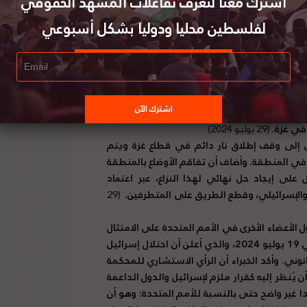
اشترك معنا لتعرف تفاعلات المشهد الحقوقي
وخصوصا منظمة الأمم المتحدة للتربية والعلم
لفلسطين محليا ودوليا بشكل أسبوعي
تلكات الثقافية المادية وغير المادية في الأرض
ة، حيث أكد سكوت أندرسون، نائب منسق الأمم
هذا التدمير يؤثر سلبًا على قدرة توليد المياه.
واجه الأمهات صعوبة في توفير الغذاء لأطفالهن.
انعدام الأمن المستمر، واقتصار نقطة الوصول
 في غزة.
(29 يوليو 2024)
إلى وقف إطلاق نار دائم في قطاع غزة ويتم
 في المنطقة. وأضاف أن تفاقم الأوضاع بالمنطقة
لى إيجاد حل نهائي لهذا النزاع، عبر اعتماد
والإسرائيلي، وقطع الطريق على المتطرفين.
(29
لأعضاء الأخرى في الأمم المتحدة على الامتثال
الفوري للحكم الاستشاري لمحكمة العدل الدولية الصادر في 19 يوليو 2024، والذي أعلن أن احتلال إسرائيل
ني. وأكد الخبراء أن الرأي الاستشاري للمحكمة
يُنظر إليه كقرار ملزم لإسرائيل والدول الداعمة
بدا غير واضح حتى بالنسبة للأمم المتحدة: وهو أن