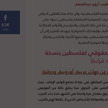
خطيب، أروى عبدالمنعم
ية الفلسطينية، وكل ما له صلة بالقانون الدولي
تمرات الحقوقية المتعلقة بفلسطين، سواء على
 بما في ذلك القرارات والمراسيم والأوامر القضائية
9.3K
ليات والإصدارات الحقوقية. ويهدف التقرير إلى أن
FANS
 بفلسطين، وتقديمها للأفراد والباحثين ومراكز
ة والحقوقية المعنية.
 الحقوقي لفلسطين بنسخة
ن جهات عربية، أوروبية، ودولية
:
يب لازاريني، إن 14% فقط من المناطق في غزة لا تخضع لأوامر الإخلاء. حيث
ر الناس على النزوح، مما يخلق حالة من الفوضى
نزوح بمعدل مرة واحدة في الشهر منذ بدء الحرب.
وف والمعاناة للأشخاص الذين لا علاقة لهم بالحرب.