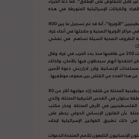
ر قابل للتفاوض على الإطلاق”. كما دعا الخبراء
د والكيانات الإسرائيلية المتورطة في هذه
وكالة الأمم المتحدة لغوث وتشغيل اللاجئين الفلسطينيين “الأونروا”، أنة قد تم تسجيل ما بين 800
عيًا في مراكز الأونروا الصحية و ملاجئها في أنحاء غزة،
في تفشي
المفوض العام للأونروا فيليب لازاريني بأنه وكالته فقدت 202 من طاقمها منذ بدء الحرب في غزة، وقال
كن اعتقدوا أنهم سيحظون فيها بالأمان، وكذلك
مساعدات الإنسانية. وكرر لازاريني دعوة الأمين
لة عن هذا العدد من القتلى بين صفوف موظفيها.
مكتب الأمم المتحدة لحقوق الإنسان في الأرض الفلسطينية المحتلة عن قلقه إزاء مواجهة أكثر من 80
طقة سلوان في القدس الشرقية المحتلة، والذي
د الفلسطينيين في الأرض المحتلة. وحذر مكتب
تلة
بأن القانون الإنساني الدولي يحظر على
في ذلك تطبيق القوانين الإسرائيلية لإخلاء
لون الإنسانيون التابعون للأمم المتحدة الدعوات