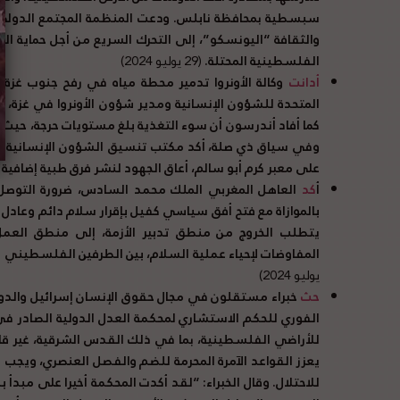
سبسطية بمحافظة نابلس. ودعت المنظمة المجتمع الدولي، 
والثقافة “اليونسكو”، إلى التحرك السريع من أجل حماية المم
الفلسطينية المحتلة.
(29 يوليو 2024)
أدانت
وكالة الأونروا تدمير محطة مياه في رفح جنوب غز
المتحدة للشؤون الإنسانية ومدير شؤون الأونروا في غزة، أن 
كما أفاد أندرسون أن سوء التغذية بلغ مستويات حرجة، حيث ت
وفي سياق ذي صلة، أكد مكتب تنسيق الشؤون الإنسانية أن 
على معبر كرم أبو سالم، أعاق الجهود لنشر فرق طبية إضافية
أ
كد
العاهل المغربي الملك محمد السادس، ضرورة التوصل 
بالموازاة مع فتح أفق سياسي كفيل بإقرار سلام دائم وعادل
يتطلب الخروج من منطق تدبير الأزمة، إلى منطق العمل ع
المفاوضات لإحياء عملية السلام، بين الطرفين الفلسطيني 
يوليو 2024)
حث
خبراء مستقلون في مجال حقوق الإنسان إسرائيل والدول ا
للأراضي الفلسطينية، بما في ذلك القدس الشرقية، غير قانو
يعزز القواعد الآمرة المحرمة للضم والفصل العنصري، ويجب أن 
للاحتلال. وقال الخبراء: “لقد أكدت المحكمة أخيرا على مبدأ 