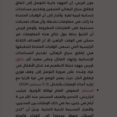
جون كيربي، إن الجهود جارية للتوصل إلى اتفاق
لإطلاق سراح الرهائن المتبقين وتقديم مساعدات
إنسانية كبيرة لغزة. وأشار إلى أن الولايات المتحدة
ما زالت في مفاوضات نشطة، وأن هناك تعديلات
مستمرة على الاقتراحات المطروحة. وأوضح كيربي
أن التنبؤ بدقة حول نتائج هذه المفاوضات غير
ممكن في الوقت الراهن، إلا أن الأهداف الثلاثة
الرئيسية التي تسعى الولايات المتحدة لتحقيقها
هي إطلاق سراح الرهائن، تقديم المساعدات
الإنسانية، وإنهاء القتال، وعلى صعيد آخر،
تناول
كيربي جهود حملة التطعيم ضد شلل الأطفال في
غزة، وشدد على ضرورة التوصل إلى وقف فوري
لإطلاق النار، حيث يعتبر الوضع في غزة كارثيا مع
تزايد أعداد الإصابات بالشلل.
(3-5 سبتمبر 2024)
استنكر
المفوض العام لوكالة الأونروا، فيليب
لازاريني، التدمير والعنف المستمر منذ أكثر من 6
أيام في جنين، بما في ذلك الإصابات بين المدنيين،
والأضرار الجسيمة للبنية التحتية. وبيّن أن “لدى
السكان وصولاً محدوداً إلى الغذاء والمياه