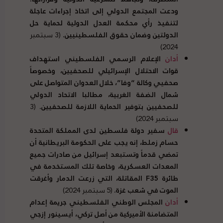
ودعت المجتمع الدولي إلى اتخاذ إجراءات عاجلة
لتنفيذ رأي محكمة العدل الدولية لحماية حل
الدولتين وضمان حقوق الفلسطينيين.
(3 سبتمبر
2024)
أدان
الإعلام الرسمي الفلسطيني استهداف
قوات الاحتلال الإسرائيلي للصحفيين، وخصوصاً
صحفيي وكالة “وفا”، خلال العدوان المتواصل على
شمال الضفة الغربية، مطالبا الاتحاد الدولي
للصحفيين بتوفير الحماية اللازمة للصحفيين.
(3
سبتمبر 2024)
قال
سفير دولة فلسطين لدى المملكة المتحدة
حسام زملط، إنه يجب على الحكومة البريطانية أن
تمضي قدماً وتستبعد إسرائيل من صادرات جميع
المعدات العسكرية، وخاصة تلك المستخدمة في
طائرة
F35
المقاتلة، التي زرعت الدمار وأغرقت
الموت في شعب غزة.
(5 سبتمبر 2024)
أدان
المجلس الوطني الفلسطيني جريمة إعدام
المتضامنة الأميركية من أصل تركي، أيسينور إزجي