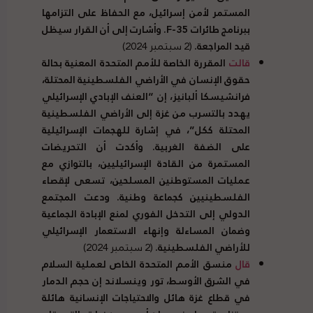
المستمر لأمن إسرائيل، مع الحفاظ على التزامها
ببرنامج طائرات
F-35
. وأشارت إلى أن القرار سيظل
قيد المراجعة.
(2 سبتمبر 2024)
قالت
المقررة الخاصة للأمم المتحدة المعنية بحالة
حقوق الإنسان في الأراضي الفلسطينية المحتلة،
فرانشيسكا ألبانيز، إن “العنف الإبادي الإسرائيلي
يهدد بالتسرب من غزة إلى الأراضي الفلسطينية
المحتلة ككل”، في إشارة للهجمات الإسرائيلية
على الضفة الغربية. وأكدت أن التحريضات
المستمرة من القادة الإسرائيليين، بالتوازي مع
عمليات المستوطنين المسلحين، تسعى لإقصاء
الفلسطينيين كجماعة وطنية. ودعت المجتمع
الدولي إلى التدخل الفوري لمنع الإبادة الجماعية
وضمان المساءلة وإنهاء الاستعمار الإسرائيلي
للأراضي الفلسطينية.
(2 سبتمبر 2024)
قال
منسق الأمم المتحدة الخاص لعملية السلام
في الشرق الأوسط، تور وينسلاند إن حجم الدمار
في قطاع غزة هائل والاحتياجات الإنسانية هائلة