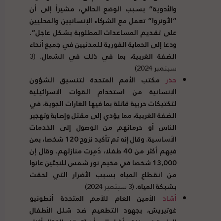
والأدوية” بسبب الوضع الحالي، مشيراً إلى أن
“الأونروا” تعمل مع الشركاء الإنسانيين والمحليين
على تقديم المساعدات المطلوبة بشكل عاجل”.
ودعا إلى الحماية الفورية للمدنيين في جميع أنحاء
الضفة الغربية، بما في ذلك في الشمال.
(3
سبتمبر 2024)
حذر
مكتب الأمم المتحدة لتنسيق الشؤون
الإنسانية من استخدام القوات الإسرائيلية
لتكتيكات حربية قاتلة بما فيها الغارات الجوية، في
الضفة الغربية، مما يؤدي إلى مقتل وإصابة وتهجير
الناس أو حرمانهم من الوصول إلى الخدمات
الأساسية. وقال إنه تم تأكيد نزوح 120 شخصا، بمن
فيهم أكثر من 40 طفلا، دُمِرت منازلهم. وقال إن
13,000 شخصا في مخيم نور شمس للاجئين عانوا
من انقطاع المياه بسبب الأضرار التي لحقت
بشبكة المياه.
(3 سبتمبر 2024)
أشاد
الأمين العام للأمم المتحدة أنطونيو
غوتيريش، بجهود التطعيم ضد شلل الأطفال