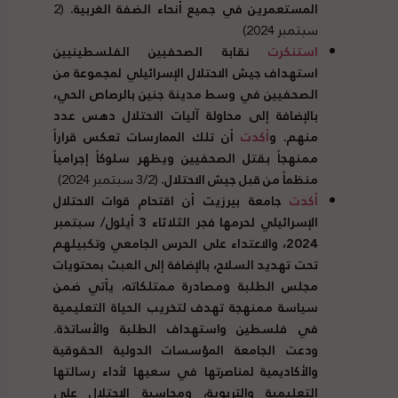
المستعمرين في جميع أنحاء الضفة الغربية.
(2
سبتمبر 2024)
استنكرت
نقابة الصحفيين الفلسطينيين
استهداف جيش الاحتلال الإسرائيلي لمجموعة من
الصحفيين في وسط مدينة جنين بالرصاص الحي،
بالإضافة إلى محاولة آليات الاحتلال دهس عدد
منهم. و
أكدت
أن تلك الممارسات تعكس قراراً
ممنهجاً بقتل الصحفيين ويظهر سلوكاً إجرامياً
منظماً من قبل جيش الاحتلال.
(3/2 سبتمبر 2024)
أكدت
جامعة بيرزيت أن اقتحام قوات الاحتلال
الإسرائيلي لحرمها فجر الثلاثاء 3 أيلول/ سبتمبر
2024، والاعتداء على الحرس الجامعي وتكبيلهم
تحت تهديد السلاح، بالإضافة إلى العبث بمحتويات
مجلس الطلبة ومصادرة ممتلكاته، يأتي ضمن
سياسة ممنهجة تهدف لتخريب الحياة التعليمية
في فلسطين واستهداف الطلبة والأساتذة.
ودعت الجامعة المؤسسات الدولية الحقوقية
والأكاديمية لمناصرتها في سعيها لأداء رسالتها
التعليمية والتربوية، ومحاسبة الاحتلال على