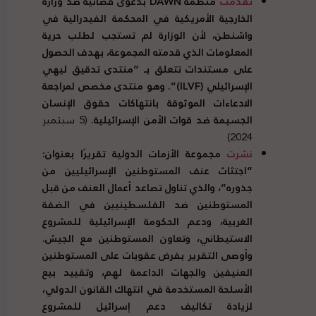
تقدمت
منظمة
DAWN
بدعوى قضائية ضد وزارة
الخارجية الأمريكية في المحكمة الفيدرالية في
واشنطن، لأن الوزارة لم تستجب لطلب حرية
المعلومات الذي قدمته المجموعة، بهدف الحصول
على مستندات تتعلق بـ “منتدى تدقيق ليهي
الإسرائيلي (
ILVF
)”. وهو منتدى مخصص لمراجعة
الادعاءات الموثوقة بانتهاكات حقوق الإنسان
الجسيمة ضد قوات الأمن الإسرائيلية.
(5 سبتمبر
2024)
نشرت
مجموعة الأزمات الدولية تقريرًا بعنوان:
“اجتثاث عنف المستوطنين الإسرائيليين من
جذوره”، والذي تناول تصاعد أعمال العنف من قبل
المستوطنين ضد الفلسطينيين في الضفة
الغربية، ودعم الحكومة الإسرائيلية للمشروع
الاستيطاني، وتعاون المستوطنين مع الجيش.
وأوصى التقرير بفرض عقوبات على المستوطنين
العنيفين والجهات الداعمة لهم، وتقييد بيع
الأسلحة المستخدمة في انتهاك القانون الدولي،
لزيادة تكاليف دعم إسرائيل للمشروع