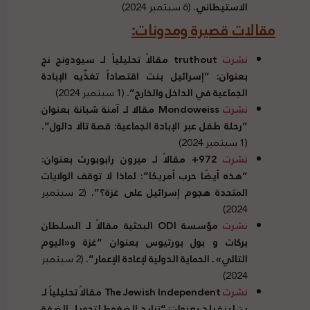
الاستيطاني.
(6 سبتمبر 2024)
مقالات قصيرة ومدونات:
نشرت
truthout
مقالاً تحليلياً لـ سيودونج نج
بعنوان: “إسرائيل بنت اقتصاداً تغذّيه الإبادة
الجماعية في الداخل والخارج”.
(1 سبتمبر 2024)
نشرت
Mondoweiss
مقالا لـ آمنة شبانة بعنوان
“رحلة طفل عبر الإبادة الجماعية: قصة تالا دالول”.
(1 سبتمبر 2024)
نشرت
972+ مقالاً لـ ميرون رابوبورت بعنوان:
“هذه أيضًا حرب أمريكا”: لماذا لا توقف الولايات
المتحدة هجوم إسرائيل على غزة؟”.
(2 سبتمبر
2024)
نشرت
مؤسسة
ODI
البحثية مقالاً لـ السلطان
بركات و بول بورتيوس بعنوان “غزة و«اليوم
التالي» ـ الحماية الدولية لإعادة الإعمار”.
(2 سبتمبر
2024)
نشرت
The Jewish Independent
مقالاً تحليلياً لـ
بن لينفيلد بعنوان: “تزايد الضغوط لتحويل الضفة