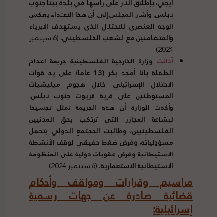
إيجي، بإطلاق النار على رأسها في بلدة بيتا جنوب
نابلس. وأشار المجلس إلى أن هذا الاعتداء يعكس
الوجه العنصري للاحتلال الذي يستهدف الأبرياء
والمتضامنين مع الشعب الفلسطيني.
(6 سبتمبر
2024)
أدانت
وزارة الخارجية الفلسطينية جريمة إعدام
الطفلة بانا أمجد بكر (13 عاما) على يد قوات
الاحتلال الإسرائيلي خلال هجوم ميليشيات
المستوطنين على قرية قريوت جنوب نابلس.
وأكدت الوزارة أن هذه الجريمة تمثل تجسيدا
لبشاعة المجازر التي ترتكب بحق المدنيين
الفلسطينيين، وطالبت المجتمع الدولي بتحمل
مسؤولياته، وفرض ضغط حقيقي لوقف الأنشطة
الاستيطانية وفرض عقوبات دولية على المنظومة
الاستيطانية الاستعمارية.
(6 سبتمبر 2024)
مراسيم وقرارات ومواقف وأحكام
قضائية صادرة عن جهات رسمية
إسرائيلية: