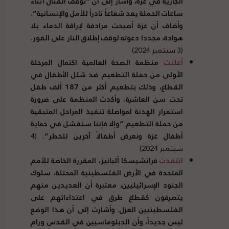
الجارية في غزة، وأشار إلى أن “توقف القتال أثناء
ساعات الحملة يعد شعاعاً نادراً للأمل والإنسانية”.
وأضاف أن غزة أصبحت مرادفة لإراقة الدماء بلا
هوادة، مجددا دعوته لوقف إطلاق النار على الفور.
(3 سبتمبر 2024)
أعلنت
منظمة الصحة العالمية اكتمال المرحلة
الأولى من حملة التطعيم ضد شلل الأطفال في
القطاع، وذلك بتطعيم أكثر من 187 ألف طفل
تحت سن العاشرة. وأكدت المنظمة على ضرورة
استمرار الهدنة لمواصلة تنفيذ المراحل المتبقية
من حملة التطعيم “وإلا فإننا سنفشل في حماية
أطفال غزة ونعرض أطفالاً آخرين للخطر”.
(4
سبتمبر 2024)
انتقدت
فرانشيسكا ألبانيز، المقررة الخاصة للأمم
المتحدة في الأرض الفلسطينية المحتلة، سلوك
الجنود الإسرائيليين، معتبرة أن العديدين منهم
يتصرفون كقطاع طرق في اعتداءاتهم على
الفلسطينيين العزل. وأشارت إلى أن هذا الوضع
ليس جديداً، وأن الدبلوماسيين في القدس ورام