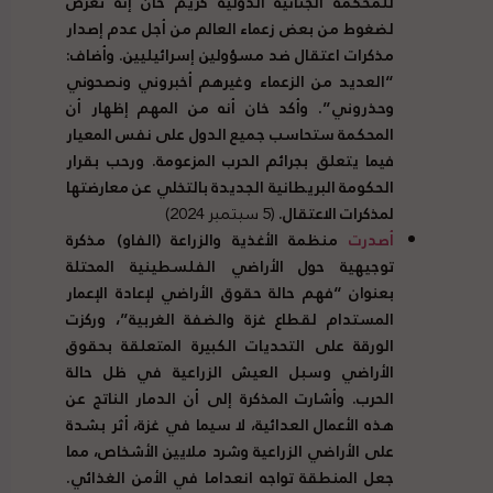
للمحكمة الجنائية الدولية كريم خان إنه تعرض
لضغوط من بعض زعماء العالم من أجل عدم إصدار
مذكرات اعتقال ضد مسؤولين إسرائيليين. وأضاف:
“العديد من الزعماء وغيرهم أخبروني ونصحوني
وحذروني”. وأكد خان أنه من المهم إظهار أن
المحكمة ستحاسب جميع الدول على نفس المعيار
فيما يتعلق بجرائم الحرب المزعومة. ورحب بقرار
الحكومة البريطانية الجديدة بالتخلي عن معارضتها
لمذكرات الاعتقال.
(5 سبتمبر 2024)
أصدرت
منظمة الأغذية والزراعة (الفاو) مذكرة
توجيهية حول الأراضي الفلسطينية المحتلة
بعنوان “فهم حالة حقوق الأراضي لإعادة الإعمار
المستدام لقطاع غزة والضفة الغربية”، وركزت
الورقة على التحديات الكبيرة المتعلقة بحقوق
الأراضي وسبل العيش الزراعية في ظل حالة
الحرب. وأشارت المذكرة إلى أن الدمار الناتج عن
هذه الأعمال العدائية، لا سيما في غزة، أثر بشدة
على الأراضي الزراعية وشرد ملايين الأشخاص، مما
جعل المنطقة تواجه انعداما في الأمن الغذائي.