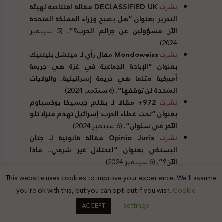
نشرت
DECLASSIFIED UK
مقالة افتتاحية لهيئة
التحرير بعنوان “هل يصبح وزراء المملكة المتحدة
الآن مسؤولين عن جرائم الحرب؟”.
(5 سبتمبر
2024)
نشرت
Mondoweiss
مقال رأي لـ ميتشل بليتنيك
بعنوان “الإبادة الجماعية في غزة هي جريمة
أميركية مثلما هي جريمة إسرائيلية. والولايات
المتحدة لن توقفها”.
(6 سبتمبر 2024)
نشرت
972+ مقالا لـ بقلم جيسيكا بوكسباوم
بعنوان “تحت غطاء الحرب: إسرائيل تهدم منزلا تلو
الآخر في سلوان”.
(6 سبتمبر 2024)
نشرت
Opinio Juris
مقالة قانونية لـ جنان
البستكي بعنوان “الاحتلال غير شرعي.. ماذا
الآن؟”.
(6 سبتمبر 2024)
نجاحات وتأثيرات حقوقية:
This website uses cookies to improve your experience. We'll assume
you're ok with this, but you can opt-out if you wish.
Cookie
أكدت
اللجنة الوطنية الفلسطينية للمقاطعة
settings
ACCEPT
“
BDS
“، أن السفينة
MV Kathrin
لم ترسو في