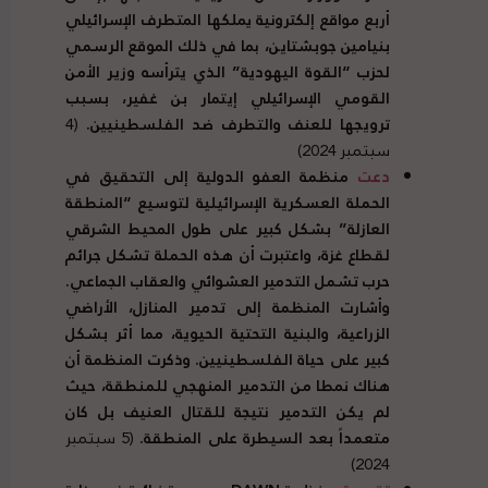
أربع مواقع إلكترونية يملكها المتطرف الإسرائيلي
بنيامين جوبشتاين، بما في ذلك الموقع الرسمي
لحزب “القوة اليهودية” الذي يترأسه وزير الأمن
القومي الإسرائيلي إيتمار بن غفير، بسبب
ترويجها للعنف والتطرف ضد الفلسطينيين.
(4
سبتمبر 2024)
دعت
منظمة العفو الدولية إلى التحقيق في
الحملة العسكرية الإسرائيلية لتوسيع “المنطقة
العازلة” بشكل كبير على طول المحيط الشرقي
لقطاع غزة، واعتبرت أن هذه الحملة تشكل جرائم
حرب تشمل التدمير العشوائي والعقاب الجماعي.
وأشارت المنظمة إلى تدمير المنازل، الأراضي
الزراعية، والبنية التحتية الحيوية، مما أثر بشكل
كبير على حياة الفلسطينيين. وذكرت المنظمة أن
هناك نمطا من التدمير المنهجي للمنطقة، حيث
لم يكن التدمير نتيجة للقتال العنيف بل كان
متعمداً بعد السيطرة على المنطقة.
(5 سبتمبر
2024)