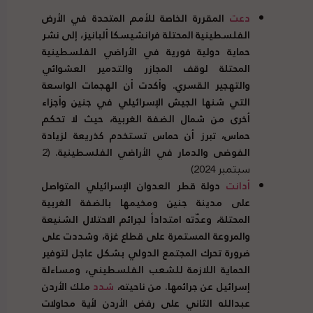
دعت
المقررة الخاصة للأمم المتحدة في الأرض
الفلسطينية المحتلة فرانشيسكا ألبانيز، إلى نشر
حماية دولية فورية في الأراضي الفلسطينية
المحتلة لوقف المجازر والتدمير العشوائي
والتهجير القسري. وأكدت أن الهجمات الواسعة
التي شنها الجيش الإسرائيلي في جنين وأجزاء
أخرى من شمال الضفة الغربية، حيث لا تحكم
حماس، تبرز أن حماس تستخدم كذريعة لزيادة
الفوضى والدمار في الأراضي الفلسطينية.
(2
سبتمبر 2024)
أدانت
دولة قطر العدوان الإسرائيلي المتواصل
على مدينة جنين ومخيمها بالضفة الغربية
المحتلة، وعدّته امتداداً لجرائم الاحتلال الشنيعة
والمروعة المستمرة على قطاع غزة، وشددت على
ضرورة تحرك المجتمع الدولي بشكل عاجل لتوفير
الحماية اللازمة للشعب الفلسطيني، ومساءلة
إسرائيل عن جرائمها. من ناحيته،
شدد
ملك الأردن
عبدالله الثاني على رفض الأردن لأية محاولات