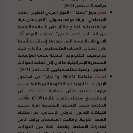
جرائمه.
(3 سبتمبر 2024)
أصدر
مركز “حملة” – المركز العربي لتطوير الإعلام
الاجتماعي – ورقة موقف بعنوان: “الحرب على غزة:
قراءة تحليلية للنتائج والآثار على السلامة الرقمية
بين الشباب الفلسطيني”، تناولت الورقة آثار
الانتهاكات الرقمية التي تقودها إسرائيل وتأثيرها
على إحساس الشباب الفلسطيني بالأمان، حيث
تم توظيف التكنولوجيا الحديثة لخدمة المؤسسة
العسكرية الإسرائيلية، ما أدى إلى تصاعد انتهاكات
الحقوق الرقمية للفلسطينيين.
(3 سبتمبر 2024)
أعلنت
منظمتا
GLAN
و”الحق” عن استمرار
الإجراءات القانونية ضد الحكومة البريطانية بسبب
قرارها بتقييد جزئي لصادرات الأسلحة إلى
إسرائيل مع استثناء مكونات طائرة (
F-35
). وأكدت
الحكومة سحب الأسلحة المخصصة لغزة بسبب
انتهاكات القانون الدولي الإنساني، مع استثناء
الضفة الغربية. وطالبت المنظمتان بوقف كامل
لصادرات الأسلحة، وقدمتا أدلة حول انتهاكات