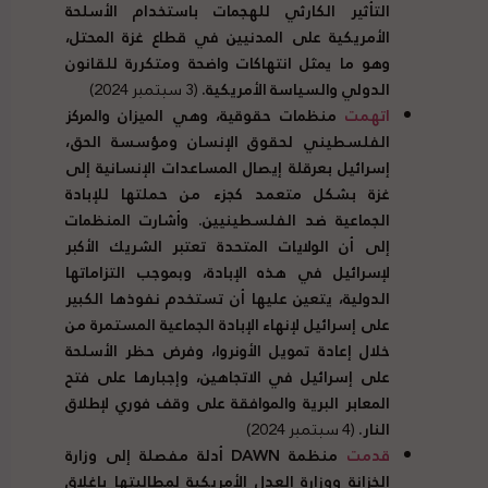
التأثير الكارثي للهجمات باستخدام الأسلحة
الأمريكية على المدنيين في قطاع غزة المحتل،
وهو ما يمثل انتهاكات واضحة ومتكررة للقانون
الدولي والسياسة الأمريكية.
(3 سبتمبر 2024)
اتهمت
منظمات حقوقية، وهي الميزان والمركز
الفلسطيني لحقوق الإنسان ومؤسسة الحق،
إسرائيل بعرقلة إيصال المساعدات الإنسانية إلى
غزة بشكل متعمد كجزء من حملتها للإبادة
الجماعية ضد الفلسطينيين. وأشارت المنظمات
إلى أن الولايات المتحدة تعتبر الشريك الأكبر
لإسرائيل في هذه الإبادة، وبموجب التزاماتها
الدولية، يتعين عليها أن تستخدم نفوذها الكبير
على إسرائيل لإنهاء الإبادة الجماعية المستمرة من
خلال إعادة تمويل الأونروا، وفرض حظر الأسلحة
على إسرائيل في الاتجاهين، وإجبارها على فتح
المعابر البرية والموافقة على وقف فوري لإطلاق
النار.
(4 سبتمبر 2024)
قدمت
منظمة
DAWN
أدلة مفصلة إلى وزارة
الخزانة ووزارة العدل الأمريكية لمطالبتها بإغلاق