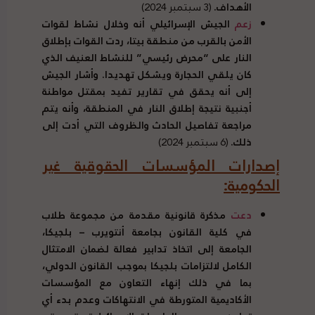
الأهداف.
(3 سبتمبر 2024)
زعم
الجيش الإسرائيلي أنه وخلال نشاط لقوات
الأمن بالقرب من منطقة بيتا، ردت القوات بإطلاق
النار على “محرض رئيسي” للنشاط العنيف الذي
كان يلقي الحجارة ويشكل تهديدا. وأشار الجيش
إلى أنه يحقق في تقارير تفيد بمقتل مواطنة
أجنبية نتيجة إطلاق النار في المنطقة، وأنه يتم
مراجعة تفاصيل الحادث والظروف التي أدت إلى
ذلك.
(6 سبتمبر 2024)
إصدارات المؤسسات الحقوقية غير
الحكومية:
دعت
مذكرة قانونية مقدمة من مجموعة طلاب
في كلية القانون بجامعة أنتويرب – بلجيكا،
الجامعة إلى اتخاذ تدابير فعالة لضمان الامتثال
الكامل لالتزامات بلجيكا بموجب القانون الدولي،
بما في ذلك إنهاء التعاون مع المؤسسات
الأكاديمية المتورطة في الانتهاكات وعدم بدء أي