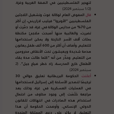
لتهجير الفلسطينيين في الضفة الغربية وغزة.
(1/2 سبتمبر 2024)
قال
المفوض العام لوكالة غوث وتشغيل اللاجئين
الفلسطينيين “الأونروا” فيليب لازاريني، إن أكثر
من 70% من مدارس الوكالة في غزة، قد دمّرت أو
تضررت، والغالبية منها أصبحت ملاجئ مكتظة
بمئات آلاف الأسر النازحة ولا يمكن استخدامها
للتعليم. وأضاف أن أكثر من 600 ألف طفل يعانون
صدمة شديدة ويعيشون تحت الأنقاض محرومين
من التعليم. وحذّر من أنه “كلما طالت مدة بقاء
الأطفال خارج المدرسة، زاد خطر ضياع جيل”.
(2
سبتمبر 2024)
أعلنت
الحكومة البريطانية تعليق حوالي 30
ترخيصًا لتصدير الأسلحة إلى إسرائيل لاستخدامها
في العمليات العسكرية في غزة، وذلك بعد
مراجعة خَلُصَت إلى وجود مخاوف من احتمال
استخدام هذه الصادرات في انتهاكات للقانون
الدولي الإنساني. وأوضحت الحكومة أن هذا
التعليق لا يؤثر على دعم المملكة المتحدة