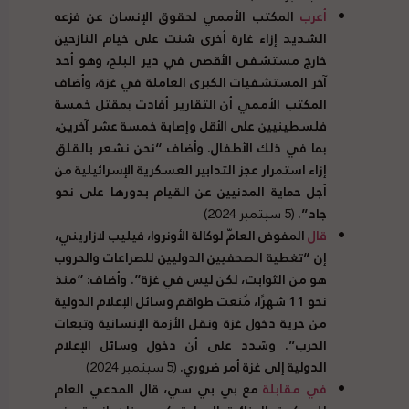
أعرب
المكتب الأممي لحقوق الإنسان عن فزعه
الشديد إزاء غارة أخرى شنت على خيام النازحين
خارج مستشفى الأقصى في دير البلح، وهو أحد
آخر المستشفيات الكبرى العاملة في غزة، وأضاف
المكتب الأممي أن التقارير أفادت بمقتل خمسة
فلسطينيين على الأقل وإصابة خمسة عشر آخرين،
بما في ذلك الأطفال. وأضاف “نحن نشعر بالقلق
إزاء استمرار عجز التدابير العسكرية الإسرائيلية من
أجل حماية المدنيين عن القيام بدورها على نحو
جاد”.
(5 سبتمبر 2024)
قال
المفوض العامّ لوكالة الأونروا، فيليب لازاريني،
إن “تغطية الصحفيين الدوليين للصراعات والحروب
هو من الثوابت، لكن ليس في غزة”. وأضاف: “منذ
نحو 11 شهرًا، مُنعت طواقم وسائل الإعلام الدولية
من حرية دخول غزة ونقل الأزمة الإنسانية وتبعات
الحرب”. وشدد على أن دخول وسائل الإعلام
الدولية إلى غزة أمر ضروري.
(5 سبتمبر 2024)
في مقابلة
مع بي بي سي، قال المدعي العام