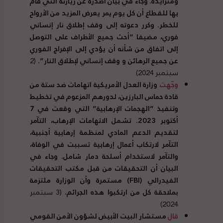
ومتزايدة. وجاء في بيان أصدره عن زيارته التي قام
بها للقطاع أن كل يوم يمر يعرض المزيد من الأرواح
للخطر. وكرر دعوته إلى وقف إطلاق نار إنساني
فوري، مضيفا “أحث جميع الأطراف على التوصل
إلى اتفاق من شأنه أن يؤدي إلى الإفراج الفوري
عن جميع الرهائن و وقف إنساني لإطلاق النار”.
(2
سبتمبر 2024)
وجّهت
وزارة العدل الأمريكية اتهامات ضد ستة من
قادة حماس البارزين، لدورهم المزعوم في تخطيط
وتنفيذ “الهجمات الإرهابية” التي وقعت في 7
أكتوبر 2023. تشمل الاتهامات الإرهاب، التآمر
لتقديم الدعم المادي لمنظمة إرهابية أجنبية،
التآمر لارتكاب أعمال إرهابية تسببت في الوفاة،
والتآمر لاستخدام أسلحة دمار شامل. وجاء في
البيان أن التحقيقات من قبل مكتب التحقيقات
الفيدرالي (
FBI
) مستمرة وأن الوزارة ملتزمة
بملاحقة كل من ارتكبوا هذه الجرائم.
(3 سبتمبر
2024)
قال
مستشار البيت الأبيض لشؤون الأمن القومي