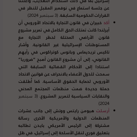
إسرائيل بما في ذلك استخدام التعذيب، وأعلنتا
عن جلسة استماع في نوفمبر المقبل للنظر في
القرارات الحكومية السابقة.
(3 سبتمبر 2024)
أكد
خبيران في قانون التجارة بالاتحاد الأوروبي أن
أيرلندا كانت تمتلك الحق الكامل في تمرير مشروع
قانون الأراضي المحتلة لحظر التجارة مع
المستوطنات الإسرائيلية غير القانونية. وأشار
تاكيس تريديماس وبانوس كوتراكوس في رأيهم
القانوني، إلى أن مشروع القانون أصبح “ضروريا”
استنادا إلى الأحكام القضائية السابقة التي
سمحت للدول الأعضاء بالانحراف عن قوانين الاتحاد
الأوروبي لحماية الحقوق الأساسية. كما أُطلقت
حملة جديدة ضمت منظمات المجتمع المدني
والنقابات السياسية لتمرير المشروع.
(3 سبتمبر
2024)
أرسلت
هيومن رايتس ووتش إلى جانب عشرات
المنظمات الدولية والأمريكية الأخرى رسالة
مشتركة إلى الرئيس الأمريكي بايدن تطالبه
بتعليق فوري لنقل الأسلحة إلى إسرائيل، في ظل