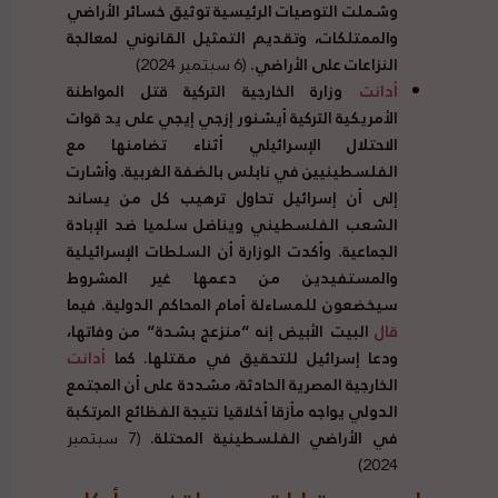
وشملت التوصيات الرئيسية توثيق خسائر الأراضي
والممتلكات، وتقديم التمثيل القانوني لمعالجة
النزاعات على الأراضي.
(6 سبتمبر 2024)
أدانت
وزارة الخارجية التركية قتل المواطنة
الأمريكية التركية أيشنور إزجي إيجي على يد قوات
الاحتلال الإسرائيلي أثناء تضامنها مع
الفلسطينيين في نابلس بالضفة الغربية. وأشارت
إلى أن إسرائيل تحاول ترهيب كل من يساند
الشعب الفلسطيني ويناضل سلميا ضد الإبادة
الجماعية. وأكدت الوزارة أن السلطات الإسرائيلية
والمستفيدين من دعمها غير المشروط
سيخضعون للمساءلة أمام المحاكم الدولية. فيما
قال
البيت الأبيض إنه “منزعج بشدة” من وفاتها،
ودعا إسرائيل للتحقيق في مقتلها. كما
أدانت
الخارجية المصرية الحادثة، مشددة على أن المجتمع
الدولي يواجه مأزقا أخلاقيا نتيجة الفظائع المرتكبة
في الأراضي الفلسطينية المحتلة.
(7 سبتمبر
2024)