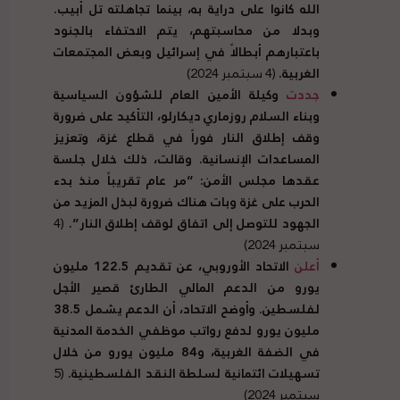
الله كانوا على دراية به، بينما تجاهلته تل أبيب.
وبدلا من محاسبتهم، يتم الاحتفاء بالجنود
باعتبارهم أبطالاً في إسرائيل وبعض المجتمعات
الغربية.
(4 سبتمبر 2024)
جددت
وكيلة الأمين العام للشؤون السياسية
وبناء السلام روزماري ديكارلو، التأكيد على ضرورة
وقف إطلاق النار فوراً في قطاع غزة، وتعزيز
المساعدات الإنسانية. وقالت، ذلك خلال جلسة
عقدها مجلس الأمن: “مر عام تقريباً منذ بدء
الحرب على غزة وبات هناك ضرورة لبذل المزيد من
الجهود للتوصل إلى اتفاق لوقف إطلاق النار”.
(4
سبتمبر 2024)
أعلن
الاتحاد الأوروبي، عن تقديم 122.5 مليون
يورو من الدعم المالي الطارئ قصير الأجل
لفلسطين. وأوضح الاتحاد، أن الدعم يشمل 38.5
مليون يورو لدفع رواتب موظفي الخدمة المدنية
في الضفة الغربية، و84 مليون يورو من خلال
تسهيلات ائتمانية لسلطة النقد الفلسطينية.
(5
سبتمبر 2024)