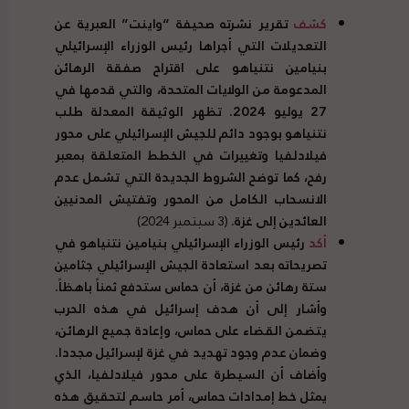
كشف
تقرير نشرته صحيفة “واينت” العبرية عن
التعديلات التي أجراها رئيس الوزراء الإسرائيلي
بنيامين نتنياهو على اقتراح صفقة الرهائن
المدعومة من الولايات المتحدة، والتي قدمها في
27 يوليو 2024. تظهر الوثيقة المعدلة طلب
نتنياهو بوجود دائم للجيش الإسرائيلي على محور
فيلادلفيا وتغييرات في الخطط المتعلقة بمعبر
رفح، كما توضح الشروط الجديدة التي تشمل عدم
الانسحاب الكامل من المحور وتفتيش المدنيين
العائدين إلى غزة.
(3 سبتمبر 2024)
أكد
رئيس الوزراء الإسرائيلي بنيامين نتنياهو في
تصريحاته بعد استعادة الجيش الإسرائيلي جثامين
ستة رهائن من غزة، أن حماس ستدفع ثمناً باهظاً.
وأشار إلى أن هدف إسرائيل في هذه الحرب
يتضمن القضاء على حماس، وإعادة جميع الرهائن،
وضمان عدم وجود تهديد في غزة لإسرائيل مجددا.
وأضاف أن السيطرة على محور فيلادلفيا، الذي
يمثل خط إمدادات حماس، أمر حاسم لتحقيق هذه