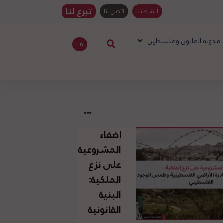
تبرع لنا
أنشطتنا
اتصل بنا
مدونة القانون وفلسطين
En
إضفاء
المشروعية
على نزع
الملكية:
البنية
القانونية