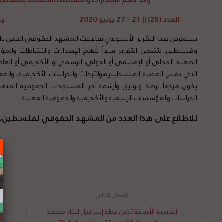
رصد
لأهم الإصدارات والنشاطات المتعلقة بفلسطين ع
العدد (25) || 21 – 27 يونيو 2020 يصدر عن مؤسسة القانون من أجل فلسطين
يستعرض هذا التقرير الأسبوعي تفاعلات المشهد الحقوقي الخاص بالقض
وفلسطين. يتضمن التقرير سرداً لأهم الإصدارات والنشاطات والم
الصعيد المحلي أو الإقليمي أو الدولي، الرسمي أو الأكاديمي أو العام،
التي تمس القضية الفلسطينية،والأبحاث والدراسات الأكاديمية، والفعا
يكون مرجعاً لرصد وتوثيق وأرشفة آخر المستجدات الحقوقية المتعلق
الدراسات والمؤسسات الرسمية والأكاديمية والحقوقية المعنية.
للاطلاع على هذا العدد من المشهد الحقوقي لفلسطين،
الخارجية الأردنية تدين خطة إسرائيل لبناء مصعد
ت
يربط مدينة القدس القديمة بجدار البراق