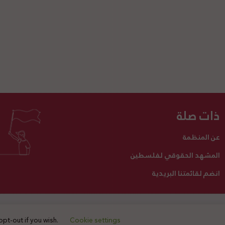
ذات صلة
عن المنظمة
المشهد الحقوقي لفلسطين
انضم لقائمتنا البريدية
تبرع لنا
أنشطتنا
اتصل بنا
opt-out if you wish.
Cookie settings