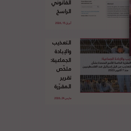
القانوني
الإسرائيلي
الراسخ
غير
للاجئين
القانوني
أبريل 15, 2026
الفلسطينيين
للأرض
وحقهم
الفلسطينية
التعذيب
في العودة
والإبادة
بموجب
الجماعية:
القانون
ملخّص
الدولي
تقرير
المقرّرة
الخاصة
مارس 24, 2026
للأمم
المتحدة
بشأن
الاستخدام