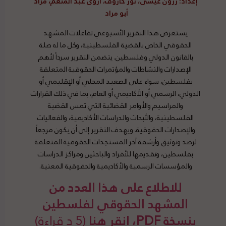
إعداد
: رزون عيسى، نور خاروف، أروى عبد المنعم، مراد
أبو مراد
يستعرض هذا التقرير الأسبوعي تفاعلات المشهد
الحقوقي الخاص بالقضية الفلسطينية، وكل ما له صلة
بالقانون الدولي وفلسطين. يتضمن التقرير سرداً لأهم
الإصدارات والنشاطات والمؤتمرات الحقوقية المتعلقة
بفلسطين، سواء على الصعيد المحلي أو الإقليمي أو
الدولي، الرسمي أو الأكاديمي أو العام، بما في ذلك القرارات
والمراسيم والأوامر القضائية التي تمس القضية
الفلسطينية، والأبحاث والدراسات الأكاديمية، والفعاليات
والإصدارات الحقوقية. ويهدف التقرير إلى أن يكون مرجعاً
لرصد وتوثيق وأرشفة آخر المستجدات الحقوقية المتعلقة
بفلسطين، وتقديمها للأفراد والباحثين ومراكز الدراسات
والمؤسسات الرسمية والأكاديمية والحقوقية المعنية.
للاطلاع على هذا العدد من
المشهد الحقوقي لفلسطين
بنسخة PDF، انقر هنا
(5 د قراءة)