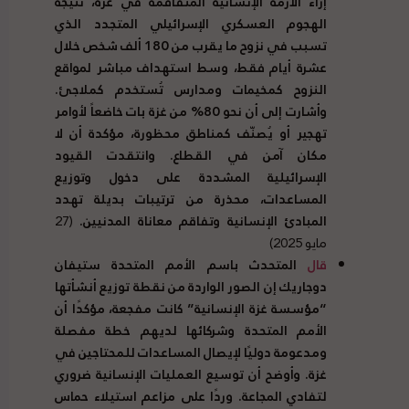
إزاء الأزمة الإنسانية المتفاقمة في غزة، نتيجة
الهجوم العسكري الإسرائيلي المتجدد الذي
تسبب في نزوح ما يقرب من
180
ألف شخص خلال
عشرة أيام فقط، وسط استهداف مباشر لمواقع
النزوح كمخيمات ومدارس تُستخدم كملاجئ
.
وأشارت إلى أن نحو
80%
من غزة بات خاضعاً لأوامر
تهجير أو يُصنّف كمناطق محظورة، مؤكدة أن لا
مكان آمن في القطاع
.
وانتقدت القيود
الإسرائيلية المشددة على دخول وتوزيع
المساعدات، محذرة من ترتيبات بديلة تهدد
المبادئ الإنسانية وتفاقم معاناة المدنيين
.
(27
مايو 2025)
قال
المتحدث باسم الأمم المتحدة ستيفان
دوجاريك إن الصور الواردة من نقطة توزيع أنشأتها
“
مؤسسة غزة الإنسانية
”
كانت مفجعة، مؤكدًا أن
الأمم المتحدة وشركائها لديهم خطة مفصلة
ومدعومة دوليًا لإيصال المساعدات للمحتاجين في
غزة
.
وأوضح أن توسيع العمليات الإنسانية ضروري
لتفادي المجاعة
.
وردًا على مزاعم استيلاء حماس