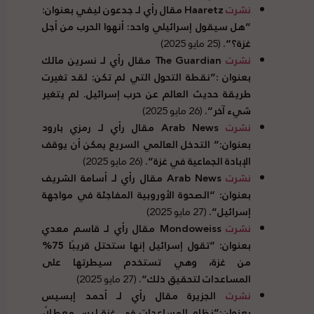
نشرت
Haaretz مقال رأي لـ جدعون ليفي بعنوان
:
“
هل سيقول إسرائيلي واحد
:
أنهوا الحرب من أجل
غزة؟
“.
(25 مايو 2025)
نشرت
The Guardian مقال رأي لـ نسرين مالك
بعنوان
:”
نقطة التحول التي لم تكن
:
لقد تغيرت
طريقة حديث العالم عن حرب إسرائيل
.
لم يتغير
شيء آخر
“.
(26 مايو 2025)
نشرت
Arab News مقال رأي لـ رمزي بارود
بعنوان
:”
التدخل العالمي السريع يمكن أن يوقف
الإبادة الجماعية في غزة
“.
(26 مايو 2025)
نشرت
Arab News مقال رأي لـ أسامة الشريف
بعنوان
: “
الصحوة الأوروبية المفاجئة في مواجهة
إسرائيل
“.
(27 مايو 2025)
نشرت
Mondoweiss مقال رأي لـ قاسم معدي
بعنوان
: “
تقول إسرائيل إنها ستحتل قريبًا
75%
من غزة، وهي تستخدم سيطرتها على
المساعدات لتحقيق ذلك
“.
(27 مايو 2025)
نشرت
الجزيرة مقال رأي لـ أحمد إبسيس
بعنوان
:”
نظام المساعدات في غزة ليس معطلاً،