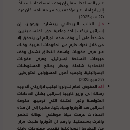
على المساعدات، قال إن وقف المساعدات استنادًا
إلى اتهامات غير مؤكدة يزيد من معاناة سكان غزة
.
(27 مايو 2025)
قال
النائب البريطاني ريتشارد بورغونز، إن
إسرائيل ترتكب إبادة جماعية بحق الفلسطينيين،
مشدداً على أن وقف هذه الجرائم لن يتحقق إلا
من خلال تحرك حازم من الحكومات الغربية، وذلك
عبر فرض عقوبات واسعة النطاق تشمل وقف
مبيعات الأسلحة لإسرائيل، وفرض عقوبات
اقتصادية شاملة، وحظر بضائع المستوطنات
الإسرائيلية، وتجميد أصول المسؤولين المتورطين
.
(27 مايو 2025)
أكد
المفوض العام للأونروا فيليب لازاريني أنه وجه
رسالة إلى وزير خارجية إسرائيل بشأن الادعاءات
المتواصلة وغير المثبتة التي توجهها حكومة
إسرائيل ضد الأونروا وحياديتها، مشيرا إلى أن هذه
الادعاءات عرضت حياة موظفي الوكالة للخطر
وأضرت بسمعتها
.
وأوضح أن الأونروا طلبت مرارا
من الحكومة الإسرائيلية تقديم معلومات وأدلة