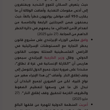
حيث يتعرض السكان للجوع الشديد ويفتقرون
إلى أدنى مقومات التغذية
.
وأضافت الوكالة أن ما
يقارب
950
ألف مواطن يواجهون خطراً بالغاً، حيث
يصنفون ضمن المرحلتين الرابعة والخامسة من
انعدام الأمن الغذائي، ما يضعهم في دائرة الخطر
الداهم من المجاعة
.
(27 مايو 2025)
وافق
مجلس الوزراء الإيرلندي على مشروع قانون
يحظر التجارة مع المستوطنات الإسرائيلية في
الأراضي الفلسطينية المحتلة بموجب القانون
الدولي
.
وقال
وزير الخارجية
الإيرلندي سيمون
هاريس أن
“
الكارثة الإنسانية في غزة لا تطاق
“
،
مشددا على ضرورة تحرك جميع الدول للتوصل إلى
وقف إطلاق النار
.
وأضاف
“
إن هذا الإجراء صغير من
نواح كثيرة، لكن من الضروري لجميع البلدان أن
تبذل كل ما في وسعها لتعظيم الضغوط
والظروف اللازمة لتحقيق وقف إطلاق النار
“.
(27
مايو 2025)
أعربت
المنظمة الدولية للهجرة عن قلقها البالغ