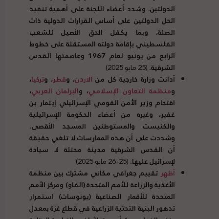
الدولتين
.
وشدد أعضاء اللجنة على أهمية تنفيذ
الحل الدولتين على أساس القرارات الدولية ذات
الصلة، وبما يكفل الحق الأصيل للشعب
الفلسطيني بإقامة دولته المستقلة على خطوط
الرابع من يونيو لعام
1967
وعاصمتها القدس
الشرقية
.
(25 مايو 2025)
أدانت وزارة خارجية كل من
الأردن
، و
قطر
، و
تركيا
،
و
منظمة التعاون الإسلامي
، و
البرلمان العربي
،
اقتحام وزير الأمن القومي الإسرائيلي إيتمار بن
غفير، وغيره من أعضاء الحكومة الإسرائيلية
والكنيست والمستوطنين المسجد الأقصى
.
وشددت على أن هذه الممارسات لا تلغي حقيقة
أن القدس الشرقية مدينة محتلة لا سيادة
لإسرائيل عليها
.
(25-26 مايو 2025)
أظهر
تقييم جغرافي مكاني مشترك بين منظمة
الأغذية والزراعة للأمم المتحدة
(
الفاو
)
ومركز الأمم
المتحدة للأقمار الصناعية
(
يونوسات
)
استمرار
تدهور البنية التحتية الزراعية في قطاع غزة بمعدل