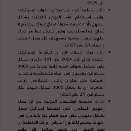
مايو 2025)
قالت
منظمة أطباء بلا حدود إن القوات الإسرائيلية
تواصل استخدام أوامر التهجير اللحظية بشكل
ممنهج كأداة عنيفة، محولةً قطاع غزة إلى جحيم لا
يُطاق للفلسطينيين، وهي تشكّل جزءاً من حملة
تطهير عرقي مدمرة تستهدف كل سبل العيش
والبقاء
.
(27 مايو 2025)
قالت
حركة السلام الآن إن الحكومة الإسرائيلية
أنفقت خلال عام
2024
نحو
101
مليون شيكل
على تشغيل شركات أمنية خاصة لحماية نحو
3000
مستوطن يقيمون في أحياء فلسطينية بالقدس
الشرقية مثل سلوان والحي الإسلامي ورأس
العامود، أي ما يعادل
3000
شيكل شهريًا لكل
مستوطن
.
(27 مايو 2025)
حذرت
منظمة أوكسفام الدولية من أن حملة
التهجير الجماعي التي تنفذها إسرائيل تعمل
بشكل منهجي على محو قطاع غزة بالكامل، في
انتهاك جسيم للقانون الدولي
.
ورأت المنظمة أن
نمط التهجير الذي تتبعه إسرائيل، إلى جانب