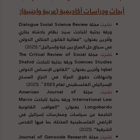
أبحاث ودراسات أكاديمية
(
عربية واجنبية
):
نشرت
مجلة Dialogue Social Science Review
ورقة بحثية للباحث سيد نظام بادشاه بخاري
وآخرين بعنوان
: “
فعالية القانون الجنائي الدولي
في سياق حل الصراع بين غزة وإسرائيل
“.
(2025)
نشرت
مجلة The Critical Review of Social
Sciences Studies ورقة بحثية للباحث Shahid
Iqbal وآخرين بعنوان
: “
القانون الإنساني الدولي
وانتهاكات حقوق المرأة في النزاع المسلح
الإسرائيلي الفلسطيني لعام
2023″.
(2025)
نشرت
مجلة American Journal of
International Law ورقة بحثية
للباحث Marco
Longobardo بعنوان
: “
العواقب القانونية
الناجمة عن سياسات وممارسات إسرائيل في
الأراضي الفلسطينية المحتلة، بما فيها القدس
الشرقية
“.
(2025)
نشرت
مجلة Journal of Genocide Research