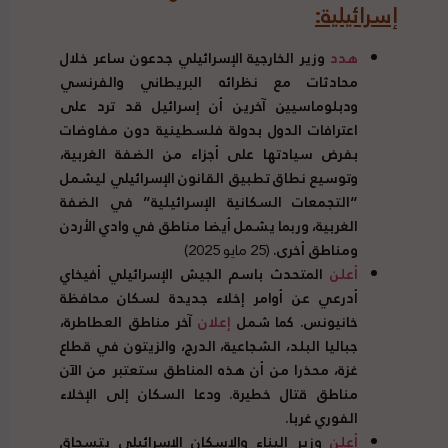
إسرائيلية
:
هدد
وزير الخارجية الإسرائيلي جدعون ساعر خلال
محادثات مع نظرائه البريطاني والفرنسي
ودبلوماسيين آخرين أن إسرائيل قد ترد على
اعترافات الدول بدولة فلسطينية دون مفاوضات
بفرض سيادتها على أجزاء من الضفة الغربية،
وتوسيع نطاق تطبيق القانون الإسرائيلي ليشمل
“
التجمعات السكانية الإسرائيلية
”
في الضفة
الغربية، وربما يشمل أيضا مناطق في وادي الأردن
ومناطق أخرى
.
(25 مايو 2025)
أعلن
المتحدث باسم الجيش الإسرائيلي أفيخاي
أدرعي عن أوامر إخلاء جديدة لسكان محافظة
خانيونس
.
كما شمل
إعلان
آخر مناطق العطاطرة،
جباليا البلد، الشجاعية، الدرج، والزيتون في قطاع
غزة، محذرا من أن هذه المناطق ستعتبر من الآن
مناطق قتال خطيرة
.
ودعا السكان إلى الإخلاء
الفوري غربا
.
أعلن
وزير البناء والإسكان الإسرائيلي يتسحاق