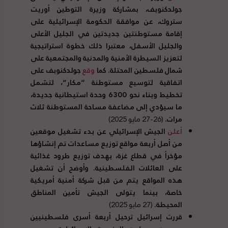
جولدكنوبف، بمشاركة وزيرة التوطين أوريت
ستروك، عن موافقة الحكومة الإسرائيلية على
إقامة مستوطنتين جديدتين في الجليل الأعلى
والجليل الأسفل، معتبرا ذلك خطوة استراتيجية
لتعزيز السيطرة الأمنية والمدنية والمجتمعية على
شمال فلسطين المحتلة
.
كما
وقع
جولدكنوبف على
اتفاقية لتوسيع مستوطنة
“
مكار
“
، لتشمل
تخطيط وبناء نحو
6300
وحدة استيطانية جديدة،
ما سيؤدي إلى مضاعفة مساحة المستوطنة ثلاث
مرات
.
(26-27 مايو 2025)
أعلن
الجيش الإسرائيلي عن بدء تشغيل موقعين
من أصل أربعة مواقع توزيع مساعدات تم إنشاؤها
مؤخراً في قطاع غزة، بهدف توزيع طرود غذائية
على العائلات الفلسطينية
.
وأوضح أن تشغيل
هذه المواقع يتم من قبل شركة أمنية أمريكية
خاصة، بينما يتولى الجيش تأمين المناطق
المحيطة
.
(27 مايو 2025)
قررت إسرائيل ترحيل أربعة أسرى فلسطينيين