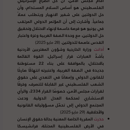
أمام مجلس الأمن، أن حل الصراع الإسرائيلي
الفلسطيني هو أساس السلام المستدام، وأن
حل الدولتين على شفير الانهيار ويتطلب عملاً
جماعياً
.
وأشارت إلى أن المؤتمر الدولي المرتقب
في يونيو هو فرصة حاسمة لإنهاء الاحتلال وتحقيق
حل الدولتين، مع وحدة الضفة الغربية وغزة واعتبار
القدس عاصمة للدولتين
.
(28 مايو 2025)
أدانت
وزارة الخارجية وشؤون المغتربين الأردنية
بأشدّ العبارات قرار إسرائيل، القوة القائمة
بالاحتلال، بالموافقة على بناء
22
مستوطنة
جديدة في الضفة الغربية، واعتبرته انتهاكًا صارخًا
للقانون الدولي وإمعانًا في التعدي على حقوق
الشعب الفلسطيني غير القابلة للتصرف، وخرقًا
لقرارات مجلس الأمن، خصوصًا القرار
2334
، والرأي
الاستشاري لمحكمة العدل الدولية
.
ودعت
المجتمع الدولي إلى تحمّل مسؤولياته القانونية
والأخلاقية
.
(29 مايو 2025)
حذرت
المقررة الخاصة المعنية بحالة حقوق الإنسان
في الأرض الفلسطينية المحتلة، فرانشيسكا