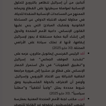
ألبانيز، من أن إسرائيل تتظاهر بالترويج للحلول
الإنسانية لمواصلة سيطرتها على القطاع وحرمانه
الممنهج من المساعدات الإنسانية المنقذة للحياة،
في محاولة لصرف الانتباه الدولي عن المساءلة
القانونية وتفكيك المبادئ التي بني عليها
القانون الإنساني
.
داعية الأمم المتحدة والدول
إلى إنشاء آلية حماية مستقلة لا يجوز لإسرائيل
إيقافها، لأنها لا تملك سيادة على الأراضي
المحتلة
.
(30 مايو 2025)
أكد
الرئيس الفرنسي إيمانويل ماكرون، عزمه على
“
تشديد الموقف الجماعي
”
ضد إسرائيل
و
“
تطبيق العقوبات
”
في حال استمرار الحصار
الإنساني على قطاع غز، مشيرا إلى ضرورة مراجعة
اتفاقية الشراكة بين الاتحاد الأوروبي وإسرائيل
.
وأوضح أن الاعتراف بالدولة الفلسطينية وفق
شروط محددة يمثل
“
واجباً أخلاقياً
”
و
“
مطلباً
سياسياً
“.
(30 مايو 2025)
أعرب
مكتب لجنة الأمم المتحدة المعنية بممارسة
الشعب الفلسطيني لحقوقه غير القابلة للتصرف