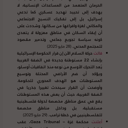
الحرمان المتعمد من المساعدات الإنسانية، لا
يهدف إلى تحييد تهديد عسكري كما تدعي
إسرائيل، بل إلى تفكيك النسيج الاجتماعي
والمكاني لغزة وافراغها من سكانها
.
وشددت على
أن إبقاء السكان في مناطق معزولة لا يتعدى
كونه سياسة تجويع جماعي وتدمير مقصود
للمجتمع المدني
.
(28 مايو 2025)
قالت
حركة السلام الآن إن قرار الحكومة الإسرائيلية
بإنشاء
22
مستوطنة جديدة في الضفة الغربية
يُعد التحرك الأوسع من نوعه منذ اتفاقيات أوسلو،
ويؤكد أن ضم الأراضي المحتلة وتوسيع
المستوطنات هو الهدف المحوري للحكومة
.
وأوضحت أن القرار سيحدث تغييرا جذريا في
الضفة الغربية، حيث أن بعض هذه المستوطنات
يقع في عمق مناطق مخصصة لدولة فلسطينية
مستقبلية، بل وداخل مناطق مخصصة
للفلسطينيين في خطة ترامب
.
(29 مايو 2025)
أعلنت
محكمة غزة
–
Gaza Tribunal، عقب