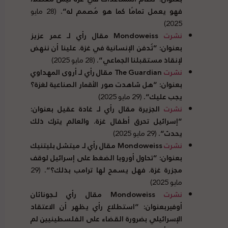
فهو يعمل تمامًا كما هو مُصمم له
“.
(28 مايو
2025)
نشرت
Mondoweiss مقال رأي لـ عمر عزيز
بعنوان
: “
تُدفن الإنسانية في غزة
.
علينا أن ننهض
لإنقاذ مستقبلنا الجماعي
“.
(28 مايو 2025)
نشرت
The Guardian مقال رأي لـ أروى المهداوي
بعنوان
: “
هل شاهدت صور الأقمار الصناعية لغزة؟
يجب عليك
“.
(29 مايو 2025)
نشرت
الجزيرة مقال رأي لـ غادة عقيل بعنوان
:
“
إسرائيل تحرق أطفال غزة
.
والعالم يترك ذلك
يحدث
“.
(29 مايو 2025)
نشرت
Mondoweiss مقال رأي لـ ميتشل بليتنيك
بعنوان
: “
تحاول أوروبا الضغط على إسرائيل لوقف
مجزرة غزة
.
فهل يسمح لها ترامب بذلك؟
“.
(29
مايو 2025)
نشرت
Mondoweiss مقال
رأي لـجوناثان
أوفيربعنوان
: “
استطلاع رأي يظهر أن الاعتقاد
الإسرائيلي بضرورة القضاء على الفلسطينيين لم