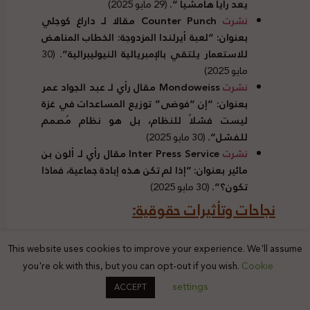
يعد رأيا هامشيا
“.
(29 مايو 2025)
نشرت
Counter Punch مقالا لـ داراغ كوجلي
بعنوان
: “
لعبة أيرلندا المزدوجة
:
الخطاب المناهض
للاستعمار يلتقي بالإمبريالية النيوليبرالية
“.
(30
مايو 2025)
نشرت
Mondoweiss مقال رأي لـ عبد الجواد عمر
بعنوان
: “
إن
“
فوضى
”
توزيع المساعدات في غزة
ليست فشلاً للنظام، بل هو نظام مُصمم
للفشل
“.
(30 مايو 2025)
نشرت
Inter Press Service مقال رأي لـ ألون بن
مائير بعنوان
: “
إذا لم تكن هذه إبادة جماعية، فماذا
تكون؟
“.
(30 مايو 2025)
نجاحات وتأثيرات حقوقية
:
استجابت
دولة
“
أنتيغوا وبربودا
”
لدعوات حركة
This website uses cookies to improve your experience. We'll assume
المقاطعة وسحب الاستثمارات وفرض العقوبات
you're ok with this, but you can opt-out if you wish.
Cookie
(
BDS
)
والمجتمع المدني الكاريبي، وأصدرت
settings
ACCEPT
توجيها قانونيا يمنع بموجبه أي سفينة مسجلة
تحت علمها من نقل الأسلحة أو الذخيرة أو أي