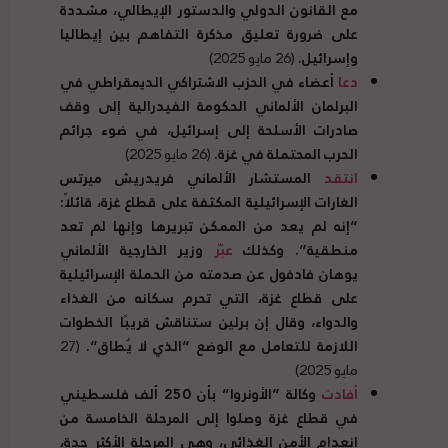
مع القانون الدولي والدستور الإيطالي، مشددة
على ضرورة تعليق مذكرة التفاهم بين إيطاليا
وإسرائيل
.
(26 مايو 2025)
دعا
أعضاء في الحزب الاشتراكي الديمقراطي في
البرلمان الألماني الحكومة الفيدرالية إلى وقف
صادرات الأسلحة إلى إسرائيل، في ضوء جرائم
الحرب المحتملة في غزة
.
(26 مايو 2025)
انتقد
المستشار الألماني فريدريش ميرتس
الغارات الإسرائيلية المكثفة على قطاع غزة، قائلاً
:
“
إنه لم يعد من الممكن تبريرها وإنها لم تعد
منطقية
“.
وكذلك
عبّر
وزير الخارجية الألماني
يوهان فادفول عن صدمته من الحملة الإسرائيلية
على قطاع غزة، التي تحرم سكانه من الغذاء
والدواء، وقال إن برلين ستناقش قريبًا الخطوات
اللازمة للتعامل مع الوضع
“
الذي لا يُطاق
“.
(27
مايو 2025)
أفادت
وكالة
“
الأونروا
”
بأن
250
ألف فلسطيني
في قطاع غزة وصلوا إلى المرحلة الخامسة من
انعدام الأمن الغذائي، وهي المرحلة الأكثر حدة،