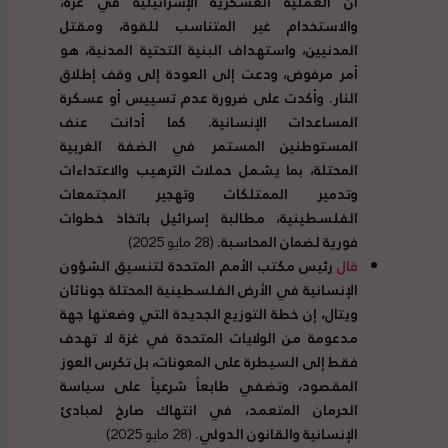
أن العملية العسكرية الإسرائيلية في غزة،
والاستخدام غير المتناسب للقوة، ومقتل
المدنيين، واستهداف البنية التحتية المدنية، هو
أمر مرفوض، ودعت إلى العودة إلى وقف إطلاق
النار
.
وأكدت على ضرورة عدم تسييس أو عسكرة
المساعدات الإنسانية
.
كما أدانت عنف
المستوطنين المستمر في الضفة الغربية
المحتلة، بما يشمل حملات الترهيب والاعتداءات
وتدمير الممتلكات وتهجير المجتمعات
الفلسطينية، مطالبة إسرائيل باتخاذ خطوات
فورية لضمان المحاسبة
.
(28 مايو 2025)
قال
رئيس مكتب الأمم المتحدة لتنسيق الشؤون
الإنسانية في الأرض الفلسطينية المحتلة جوناثان
ويتال، إن خطة التوزيع الجديدة التي وضعتها جهة
مدعومة من الولايات المتحدة في غزة لا تهدف
فقط إلى السيطرة على المعونات، بل تكرس العوز
المقصود، وتضفي طابعاً شرعياً على سياسة
الحرمان المتعمد، في انتهاك صارخ لمبادئ
الإنسانية والقانون الدولي
.
(28 مايو 2025)