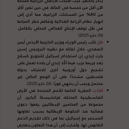
ينذر بالخطر، حيث أصبحت الأراضي الزراعية المتاحة
الآن أقل من خمسة في المائة، في حين تضرر أكثر
من
80%
من المساحات الزراعية، مما أدى إلى
انهيار نظام الزراعة الغذائية وتفاقم خطر المجاعة
في ظل توقف الإنتاج الغذائي المحلي بالكامل
.
(26 مايو 2025)
قال
نائب رئيس الوزراء ووزير الخارجية الأردني أيمن
الصفدي، خلال لقائه مع نظيره النرويجي إسبن
بارث إيدي، إن استخدام إسرائيل للتجويع كسلاح
يُعد جريمة حرب
.
فيما أكّد إيدي أن بلاده تعمل على
تشجيع دول أوروبية أخرى للاعتراف بدولة
فلسطين، مشددًا على أن الوضع الحالي غير
محتمل ويجب أن ينتهي فورًا
.
(26 مايو 2025)
أفادت
المقررة الخاصة للأمم المتحدة في الأرض
الفلسطينية المحتلة، فرانشيسكا ألبانيز، أن
مجموعة من المحامين الإيطاليين رفعوا دعوى
قضائية ضد الحكومة الإيطالية بسبب تعاونها
المستمر مع إسرائيل، بما في ذلك تقديم الدعم
القانوني لها
.
وأشارت إلى أن هذا التعاون يتعارض