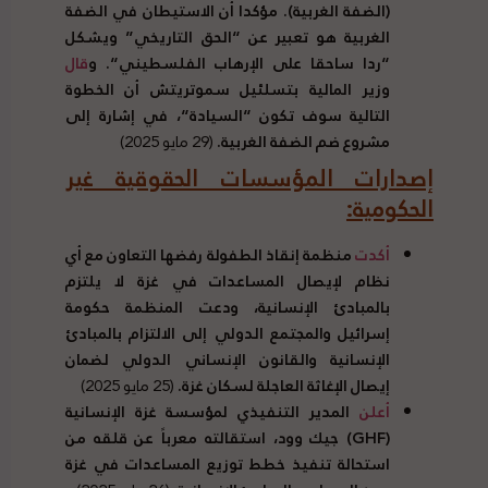
(
الضفة الغربية
).
مؤكدا أن الاستيطان في الضفة
الغربية هو تعبير عن
“
الحق التاريخي
”
ويشكل
“
ردا ساحقا على الإرهاب الفلسطيني
“.
و
قال
وزير المالية بتسلئيل سموتريتش أن الخطوة
التالية سوف تكون
“
السيادة
“
، في إشارة إلى
مشروع ضم الضفة الغربية
.
(29 مايو 2025)
إصدارات المؤسسات الحقوقية غير
الحكومية
:
أكدت
منظمة إنقاذ الطفولة رفضها التعاون مع أي
نظام لإيصال المساعدات في غزة لا يلتزم
بالمبادئ الإنسانية، ودعت المنظمة حكومة
إسرائيل والمجتمع الدولي إلى الالتزام بالمبادئ
الإنسانية والقانون الإنساني الدولي لضمان
إيصال الإغاثة العاجلة لسكان غزة
.
(25 مايو 2025)
أعلن
المدير التنفيذي لمؤسسة غزة الإنسانية
(
GHF
)
جيك وود، استقالته معرباً عن قلقه من
استحالة تنفيذ خطط توزيع المساعدات في غزة