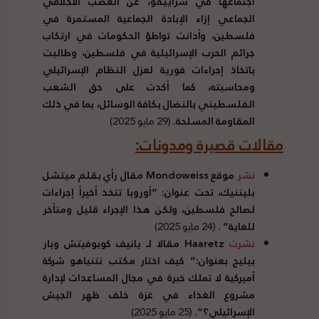
اجتماعها في سراييفو، عن الغضب الأخلاقي
الجماعي إزاء الإبادة الجماعية المستمرة في
فلسطين، وأدانت تواطؤ الحكومات في ارتكاب
جرائم الحرب الإسرائيلية في فلسطين، وطالبت
باتخاذ إجراءات فورية لعزل النظام الإسرائيلي
ومحاسبته، كما أكدت على حق الشعب
الفلسطيني بالنضال بكافة الوسائل، بما في ذلك
المقاومة المسلحة
.
(29 مايو 2025)
مقالات قصيرة ومدونات
:
نشر
موقع Mondoweiss مقال رأي بقلم ميتشل
بليتنيك، تحت عنوان
: “
أوروبا تتخذ أخيراً إجراءات
لصالح فلسطين، ولكن هذا الإجراء قليل ومتأخر
للغاية
” .
(24 مايو 2025)
نشرت
Haaretz مقالا لـ يانيف كوبوفيتش وبار
بيليج بعنوان
:”
كيف اختار مكتب نتنياهو شركة
أميركية لا تملك خبرة في مجال المساعدات لإدارة
مشروع الغذاء في غزة خلف ظهر الجيش
الإسرائيلي؟
“.
(25 مايو 2025)