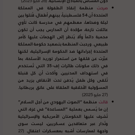
دون المساس بالمبادئ الإنسانية
.
(26 مايو 2025)
صرحت
منظمة إنقاذ الطفولة في المملكة
المتحدة أن
54
فلسطينياً، بينهم أطفال، قُتلوا بين
ليلة وضحاها، معظمهم في مدرسة كانت تأوي
عائلات نازحة، مؤكدة أن المدارس يجب أن تكون
محمية دائماً وألا يُنظر إلى الهجمات عليها كأمر
طبيعي
.
ورحبت المنظمة بتصعيد حكومة المملكة
المتحدة إجراءاتها ضد الحكومة الإسرائيلية، لكنها
عبّرت عن قلقها من استمرار توريد الأسلحة، بما
في ذلك مكونات طائرات إف
-35
التي تُستخدم
في استهداف المدنيين
.
وأكدت أن كل قنبلة
تُلقى وكل طفل يُدفن تحت الأنقاض يزيد من
المسؤولية الأخلاقية الملقاة على عاتق بريطانيا
.
(27 مايو 2025)
قالت
منظمة
“
الصوت اليهودي من أجل السلام
”
إن ما يُسمى بعملية
“
المساعدة
”
في غزة، التي
تُشرف عليها الحكومتان الأمريكية والإسرائيلية
وتُدار عبر متعاقدين عسكريين، ليست سوى
واجهة لممارسات أشبه بمعسكرات اعتقال
.
(27