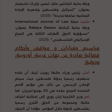
ورقة بحثية للباحثين مارك ليفين وإريك تشيفيتز
بعنوان
: “
إسرائيل وفلسطين وشعرية الإبادة
الجماعية
:
مراجعة جديدة
“.
(2025)
نشرت
مجلة International Journal of Law
ورقة بحثية
للباحثة Rabeya Dewan
بعنوان
:
“
مسؤولية الدول الأطراف الثالثة في الصراع
الإسرائيلي الفلسطيني
“.
(2025)
مراسيم وقرارات و مواقف وأحكام
قضائية صادرة عن جهات عربية، أوروبية،
ودولية
:
أعلن
رئيس وزراء مالطا روبرت أبيلا، أن بلاده
ستعترف رسميا بدولة فلسطين، حيث سيتم
الإعلان الرسمي عن ذلك في مؤتمر الأمم
المتحدة المزمع عقده في
20
يونيو
/
حزيران
.
كما
لمح
وزير الخارجية إيان بورج، إلى إمكانية اعتراف
مالطا ومجموعة من الدول الأخرى رسميا
بفلسطين كدولة خلال المؤتمر، مؤكدا أن التحرك