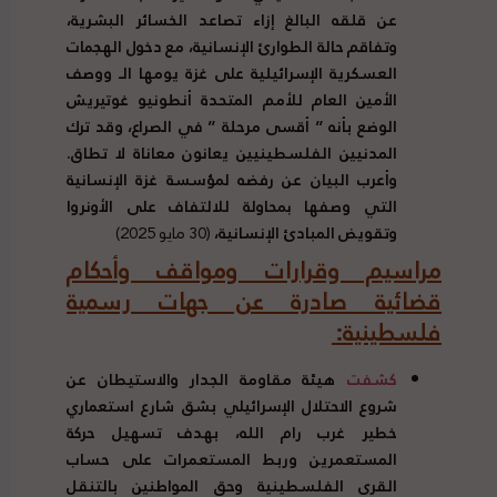
عن قلقه البالغ إزاء تصاعد الخسائر البشرية،
وتفاقم حالة الطوارئ الإنسانية، مع دخول الهجمات
العسكرية الإسرائيلية على غزة يومها الـ
ووصف
الأمين العام للأمم المتحدة أنطونيو غوتيريش
الوضع بأنه
”
أقسى مرحلة
”
في الصراع، وقد ترك
المدنيين الفلسطينيين يعانون معاناة لا تطاق
.
وأعرب البيان عن رفضه لمؤسسة غزة الإنسانية
التي وصفها بمحاولة للالتفاف على الأونروا
وتقويض المبادئ الإنسانية،
(30 مايو 2025)
مراسيم وقرارات ومواقف وأحكام
قضائية صادرة عن جهات رسمية
فلسطينية
:
كشفت
هيئة مقاومة الجدار والاستيطان عن
شروع الاحتلال الإسرائيلي بشق شارع استعماري
خطير غرب رام الله، بهدف تسهيل حركة
المستعمرين وربط المستعمرات على حساب
القرى الفلسطينية وحق المواطنين بالتنقل