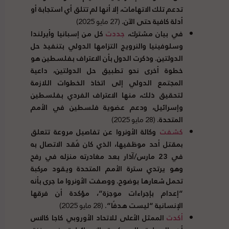
تدعم تلك الاتهامات، إلا أنها لم تتلق أي استجابة أو
أدلة كافية حتى الآن
.
(27 مايو 2025)
في بيان مشترك،
جددت
كل من إسبانيا وأيرلندا
وسلوفينيا والنرويج التزامها الدولي بتنفيذ حل
الدولتين
.
وذكرت الدول بأن الاعتراف بفلسطين هو
خطوة أخرى نحو تطبيق حل الدولتين، داعية
المجتمع الدولي إلى اتخاذ الخطوات اللازمة
لتحقيق ذلك، منها الاعتراف الفردي بفلسطين
وإسرائيل، ودعم عضوية فلسطين في الأمم
المتحدة
.
(28 مايو 2025)
كشفت
وكالة الأونروا عن تفاصيل مروعة تتعلق
بمقتل أحد موظفيها، الذي كان فُقد الاتصال به
في
23
مارس
/
آذار بعد مغادرته منزله في رفح
وهو يرتدي سترة الأمم المتحدة ويقود مركبة
تحمل شعارها بوضوح
.
ووصفت الأونروا ما جرى بأنه
“
إعدام بإجراءات موجزة
“
، مؤكدة أن فرقها
الإنسانية
“
ليست هدفًا
“.
(28 مايو 2025)
أكدت
الممثل الأعلى للاتحاد الأوروبي كاجا كالاس