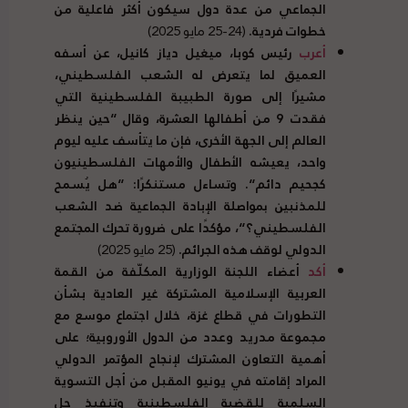
الجماعي من عدة دول سيكون أكثر فاعلية من
خطوات فردية
.
(24-25 مايو 2025)
أعرب
رئيس كوبا، ميغيل دياز كانيل، عن أسفه
العميق لما يتعرض له الشعب الفلسطيني،
مشيرًا إلى صورة الطبيبة الفلسطينية التي
فقدت
9
من أطفالها العشرة، وقال
“
حين ينظر
العالم إلى الجهة الأخرى، فإن ما يتأسف عليه ليوم
واحد، يعيشه الأطفال والأمهات الفلسطينيون
كجحيم دائم
“.
وتساءل مستنكرًا
: “
هل يُسمح
للمذنبين بمواصلة الإبادة الجماعية ضد الشعب
الفلسطيني؟
“
، مؤكدًا على ضرورة تحرك المجتمع
الدولي لوقف هذه الجرائم
.
(25 مايو 2025)
أكد
أعضاء اللجنة الوزارية المكلّفة من القمة
العربية الإسلامية المشتركة غير العادية بشأن
التطورات في قطاع غزة، خلال اجتماع موسع مع
مجموعة مدريد وعدد من الدول الأوروبية؛ على
أهمية التعاون المشترك لإنجاح المؤتمر الدولي
المراد إقامته في يونيو المقبل من أجل التسوية
السلمية للقضية الفلسطينية وتنفيذ حل