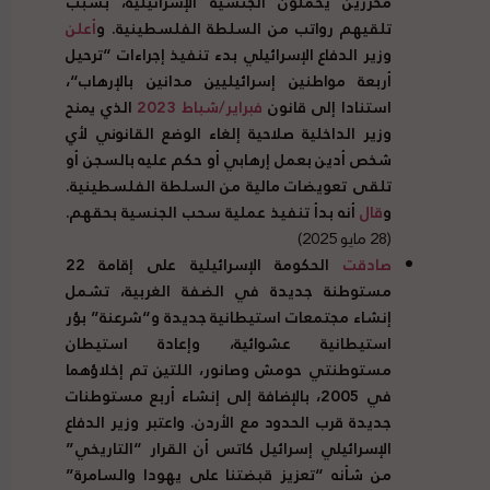
محررين يحملون الجنسية الإسرائيلية، بسبب
تلقيهم رواتب من السلطة الفلسطينية
.
و
أعلن
وزير الدفاع الإسرائيلي بدء تنفيذ إجراءات
“
ترحيل
أربعة مواطنين إسرائيليين مدانين بالإرهاب
“
،
استنادا إلى قانون
فبراير
/
شباط
2023
الذي يمنح
وزير الداخلية صلاحية إلغاء الوضع القانوني لأي
شخص أدين بعمل إرهابي أو حكم عليه بالسجن أو
تلقى تعويضات مالية من السلطة الفلسطينية
.
و
قال
أنه بدأ تنفيذ عملية سحب الجنسية بحقهم
.
(28 مايو 2025)
صادقت
الحكومة الإسرائيلية على إقامة
22
مستوطنة جديدة في الضفة الغربية، تشمل
إنشاء مجتمعات استيطانية جديدة و
“
شرعنة
”
بؤر
استيطانية عشوائية، وإعادة استيطان
مستوطنتي حومش وصانور، اللتين تم إخلاؤهما
في
2005
، بالإضافة إلى إنشاء أربع مستوطنات
جديدة قرب الحدود مع الأردن
.
واعتبر وزير الدفاع
الإسرائيلي إسرائيل كاتس أن القرار
“
التاريخي
”
من شأنه
“
تعزيز قبضتنا على يهودا والسامرة
”