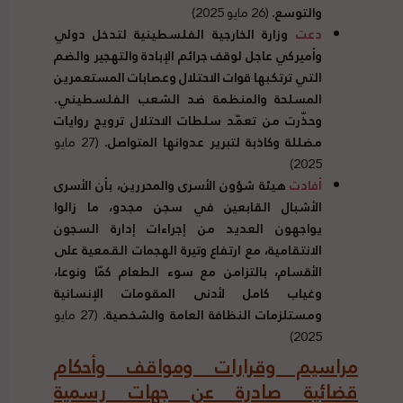
والتوسع
.
(26 مايو 2025)
دعت
وزارة الخارجية الفلسطينية لتدخل دولي
وأميركي عاجل لوقف جرائم الإبادة والتهجير والضم
التي ترتكبها قوات الاحتلال وعصابات المستعمرين
المسلحة والمنظمة ضد الشعب الفلسطيني
.
وحذّرت من تعمّد سلطات الاحتلال ترويج روايات
مضللة وكاذبة لتبرير عدوانها المتواصل
.
(27 مايو
2025)
أفادت
هيئة شؤون الأسرى والمحررين، بأن الأسرى
الأشبال القابعين في سجن مجدو، ما زالوا
يواجهون العديد من إجراءات إدارة السجون
الانتقامية، مع ارتفاع وتيرة الهجمات القمعية على
الأقسام، بالتزامن مع سوء الطعام كمّا ونوعا،
وغياب كامل لأدنى المقومات الإنسانية
ومستلزمات النظافة العامة والشخصية
.
(27 مايو
2025)
مراسيم وقرارات ومواقف وأحكام
قضائية صادرة عن جهات رسمية