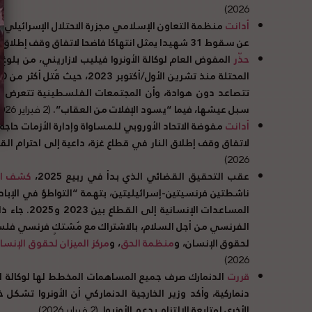
2026)
أدانت
منظمة التعاون الإسلامي مجزرة الاحتلال الإسرائيلي 
عن سقوط 31 شهيدا يمثل انتهاكا فاضحا لاتفاق وقف إطلاق النار.
حذّر
المفوض العام لوكالة الأونروا فيليب لازاريني، من بل
تتصاعد دون هوادة، وأن المجتمعات الفلسطينية تتعرض باست
سبل عيشها، فيما “يسود الإفلات من العقاب”.
(2 فبراير 2026)
أدانت
مفوضة الاتحاد الأوروبي للمساواة وإدارة الأزمات حاجة 
لاتفاق وقف إطلاق النار في قطاع غزة، داعية إلى احترام الق
2026)
عقب التحقيق القضائي الذي بدأ في ربيع 2025،
كشف ال
ناشطتين فرنسيتين-إسرائيليتين، بتهمة “التواطؤ في الإبا
المساعدات ال
الفرنسي من أجل السلام، بالاشتراك مع مُشتكٍ فرنسي فلسطي
لحقوق الإنسان، و
منظمة الحق
، و
مركز الميزان لحقوق الإنسا
2026)
قررت
دنماركية، وأكد وزير الخارجية الدنماركي أن الأونروا تشكل 
الأخرى لمتابعة الالتزام بدعم الأونروا.
(2 فبراير 2026)