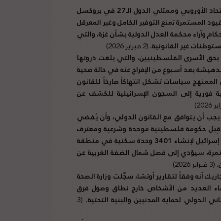
أكثر من 400 دبلوماسي أوروبي سابق مؤسسات الاتحاد الأوروبي وممثلي الدول الـ27 في بروكسل
ود المستمرة تمنع التوفير الكامل وغير المعرقل
أحكام وآراء محكمة العدل الدولية بشأن غزة، والتي
ستوطنات غير القانونية.
(2 فبراير 2026)
رة بحق الأسرى الفلسطينيين، والتي بلغت ذروتها
د الصيفي (67 عاماً) من مخيم الدهيشة بعد أسبوع من الإفراج عنه في حالة صحية
الممنهج سياسات تشكل انتهاكاً صارخاً للقانون
ة فورية إلى السجون الإسرائيلية للكشف عن
يجب أن يتوافق مع القانون الدولي، وأن يُفضي
 قِبَل حكومة فلسطينية موحدة وشرعية ومعترف
3 وحدة سكنية في منطقة
ستمرة، سيؤدي إلى فصل شمال الضفة الغربية عن
.
(3 فبراير 2026)
يك أنه وفقاً لتقارير أوتشا، سجّلت وزارة الصحة
ت، مع بقاء العديد من الأشخاص خارج نطاق وصول فرق
اني الدولي لحماية المدنيين والبنية التحتية.
(3