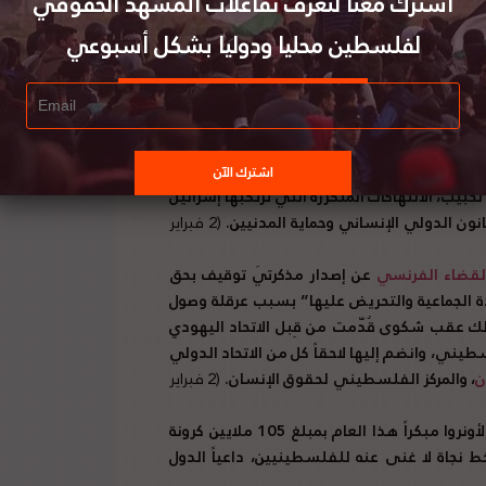
اشترك معنا لتعرف تفاعلات المشهد الحقوقي
لفلسطين محليا ودوليا بشكل أسبوعي
في قطاع غزة، مؤكدة أن القصف الأخير الذي أسفر
(1 فبراير 2026)
وغ مستويات قياسية من العنف في الضفة الغربية
المحتلة منذ تشرين الأول/أكتوبر 2023، حيث قُتل أكثر من 1000 فلسطيني. وأكد أن اعتداءات المستوطنين
مرار للترهيب، والاقتلاع من أراضيها، وتدمير
لحبيب، الانتهاكات المتكررة التي ترتكبها إسرائيل
انون الدولي الإنساني وحماية المدنيين.
(2 فبراير
قضاء الفرنسي
عن إصدار مذكرتَي توقيف بحق
دة الجماعية والتحريض عليها” بسبب عرقلة وصول
إنسانية إلى القطاع بين 2023 و2025. جاء ذلك عقب شكوى قُدّمت من قِبل الاتحاد اليهودي
ني، وانضم إليها لاحقاً كل من الاتحاد الدولي
ن
، والمركز الفلسطيني لحقوق الإنسان.
(2 فبراير
الدنمارك صرف جميع المساهمات المخطط لها لوكالة الأونروا مبكراً هذا العام بمبلغ 105 ملايين كرونة
خط نجاة لا غنى عنه للفلسطينيين، داعياً الدول