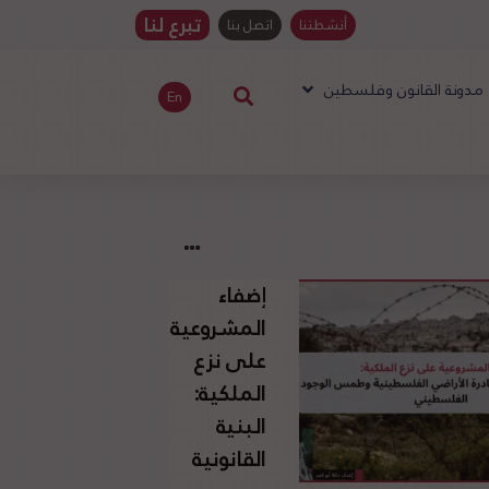
تبرع لنا
أنشطتنا
اتصل بنا
مدونة القانون وفلسطين
En
إضفاء
المشروعية
على نزع
الملكية:
البنية
القانونية