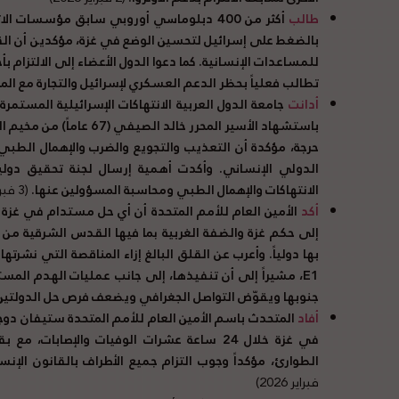
طالب
بالضغط على إسرائيل لتحسين الوضع في غزة، مؤكدين أن القي
للمساعدات الإنسانية. كما دعوا الدول الأعضاء إلى الالتزام ب
تطالب فعلياً بحظر الدعم العسكري لإسرائيل والتجارة مع الم
أدانت
جامعة الدول العربية الانتهاكات الإسرائيلية المستم
باستشهاد الأسير المحرر خال
حرجة، مؤكدة أن التعذيب والتجويع والضرب والإهمال الطبي 
الدولي الإنساني. وأكدت أهمية إرسال لجنة تحقيق دولي
الانتهاكات والإهمال الطبي ومحاسبة المسؤولين عنها.
(3 فبراير 2026)
أكد
الأمين العام للأمم المتحدة أن أي حل مستدام في غزة 
إلى حكم غزة والضفة الغربية بما فيها القدس الشرقية من
بها دولياً. وأعرب عن القلق البالغ إزاء المناقصة التي نشرتها إسرائيل لإنشاء 401
E1
، مشيراً إلى أن تنفيذها، إلى جانب عمليات الهدم الم
جنوبها ويقوّض التواصل الجغرافي ويضعف فرص حل الدولتين
أفاد
المتحدث باسم الأمين العام للأمم المتحدة ستيفان دوجار
في غزة خلال 24 ساعة عشرات الوفيات والإصابا
الطوارئ، مؤكداً وجوب التزام جميع الأطراف بالقانون الإنس
فبراير 2026)