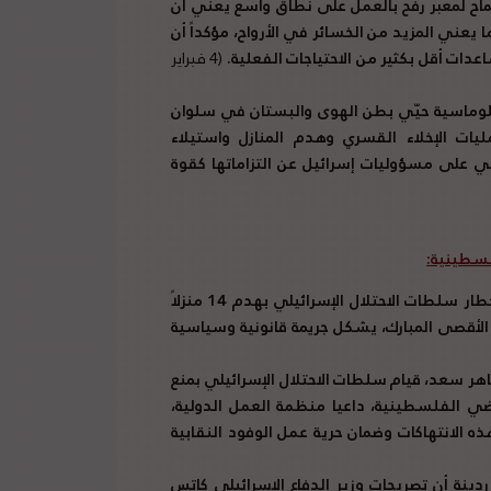
سماح لمعبر رفح بالعمل على نطاق واسع يعني أن
 يعني المزيد من الخسائر في الأرواح، مؤكداً أن
اعدات أقل بكثير من الاحتياجات الفعلية.
(4 فبراير
 دبلوماسية حيّي بطن الهوى والبستان في سلوان
 الإخلاء القسري وهدم المنازل واستيلاء
بي على مسؤوليات إسرائيل عن التزاماتها كقوة
لسطينية:
رئيس المجلس الوطني الفلسطيني روحي فتوح إن إخطار سلطات الاحتلال الإسرائيلي بهدم 14 منزلاً
أقصى المبارك، يشكل جريمة قانونية وسياسية
اهر سعد، قيام سلطات الاحتلال الإسرائيلي بمنع
ضي الفلسطينية، داعيا منظمة العمل الدولية،
ذه الانتهاكات وضمان حرية عمل الوفود النقابية
ينة أن تصريحات وزير الدفاع الإسرائيلي كاتس