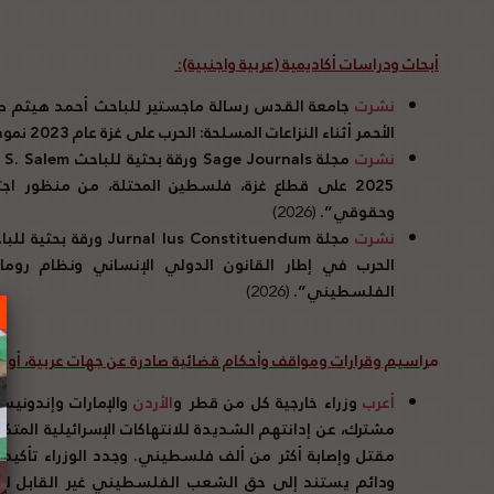
أبحاث ودراسات أكاديمية (عربية واجنبية):
نشرت
جامعة القدس رسالة ماجستير للباحث أحمد هيثم طه 
الأحمر أثناء النزاعات المسلحة: الحرب على غزة عام 2023 نموذجاً”.
نشرت
مجلة
Sage Journals
ورقة بحثية للباحث
 S. Salem
2025 على قطاع غزة، فلسطين المحتلة، من منظور
وحقوقي”.
(2026)
نشرت
مجلة
Jurnal Ius Constituendum
ورقة بحثية للب
الحرب في إطار القانون الدولي الإنساني ونظام روما ا
الفلسطيني”.
(2026)
م
راسيم وقرارات ومواقف وأحكام قضائية صادرة عن جهات عربية، أوروب
أعرب
وزراء خارجية كل من قطر و
الأردن
والإمارات وإندونيس
مشترك، عن إدانتهم الشديدة للانتهاكات الإسرائيلية المتك
مقتل وإصابة أكثر من ألف فلسطيني. وجدد الوزراء تأكي
ودائم يستند إلى حق الشعب الفلسطيني غير القابل للت