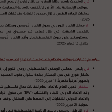
قال
المتحدث باسم وكالة الأونروا جوناثان فاولر إن عدم ال
العواقب الإنسانية على الأرض لن تُخفف بالسرعة المطلوبة، ما
عمليات الإجلاء الطبي لا تزال محدودة للغاية، وتدفقات المس
2026)
زار
ممثل الاتحاد الأوروبي ودول الاتحاد الأوروبي وبعثات
بالقدس الشرقية، في ظل تصاعد غير مسبوق في عمليات
المستوطنين على بيوت الفلسطينيين. وأكد الاتحاد الأورو
احتلال.
(5 فبراير 2026)
مراسيم وقرارات ومواقف وأحكام قضائية صادرة عن جهات رسمية ف
قال
بشكل فوري في حي البستان ببلدة سلوان جنوب المسجد ال
وتطهيراً عرقياً عنصرياً.
(1 فبراير 2026)
استنكر
الأمين العام للاتحاد العام لنقابات عمال فلسطين ش
وفد الاتحاد الدولي للبناء والأخشاب (
BWI
) من دخول الأرا
والاتحاد الدولي للنقابات إلى الضغط على الاحتلال لوقف ه
الدولية.
(2 فبراير 2026)
أفاد
الناطق الرسمي باسم الرئاسة الفلسطينية نبيل أبو رد