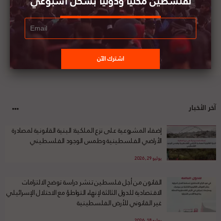
لفلسطين محليا ودوليا بشكل أسبوعي
آخر الأخبار
إضفاء المشروعية على نزع الملكية: البنية القانونية لمصادرة
الأراضي الفلسطينية وطمس الوجود الفلسطيني
يوليو 29, 2026
القانون من أجل فلسطين تنشر دراسة توضح الالتزامات
الاقتصادية للدول الثالثة لإنهاء التواطؤ مع الاحتلال الإسرائيلي
غير القانوني للأرض الفلسطينية
يوليو 18, 2026