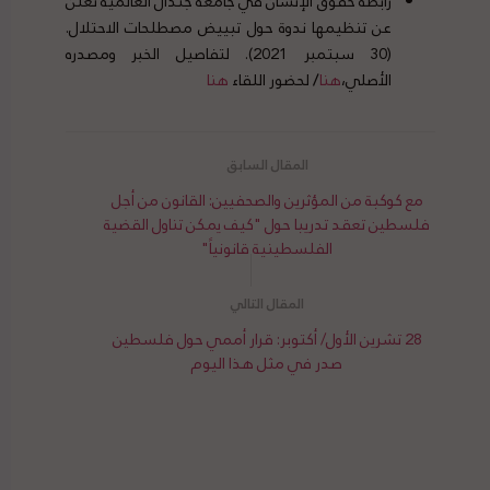
رابطة حقوق الإنسان في جامعة جندال العالمية تعلن
عن تنظيمها ندوة حول تبييض مصطلحات الاحتلال.
(30 سبتمبر 2021). لتفاصيل الخبر ومصدره
الأصلي،
هنا
/
لحضور اللقاء
هنا
مع كوكبة من المؤثرين والصحفيين: القانون من أجل
فلسطين تعقد تدريبا حول "كيف يمكن تناول القضية
الفلسطينية قانونياً"
28 تشرين الأول/ أكتوبر: قرار أممي حول فلسطين
صدر في مثل هذا اليوم