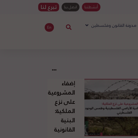
تبرع لنا
أنشطتنا
اتصل بنا
مدونة القانون وفلسطين
En
إضفاء
المشروعية
على نزع
الملكية:
البنية
القانونية