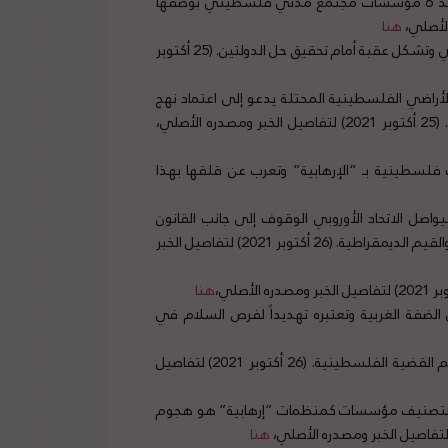
منظمة التعاون الإسلامي تستنكر قرار الاحتلال التعسفي ضد 6 مؤسسات مجتمع مدني فلسطيني بوصفها
هنا
الاتحاد الأوروبي: المستوطنات غير قانونية بموجب القانون الدولي وتشكل عقبة أمام تحقيق حل الدولتين. (25 أكتوبر
أراضي الفلسطينية المحتلة يدعو إلى اعتماد نهج
لي،
سطينية بـ “الإرهابية” وتعرب عن قلقها بهذا
اصل الاتحاد الأوروبي الوقوف إلى جانب القانون
الدولي ودعم منظمات المجتمع المدني لتعزيز حقوق الإنسان والقيم الديمقراطية. (26 أكتوبر 2021) لتفاصيل الخبر
هنا
لضفة الغربية وتعتبره تهديداً لفرص السلام في
مجلس الوزراء السعودي يؤكد موقف المملكة الثابت في دعم القضية الفلسطينية. (26 أكتوبر 2021) لتفاصيل
يل بتصنيف مؤسسات كمنظمات “إرهابية” هو هجوم
هنا