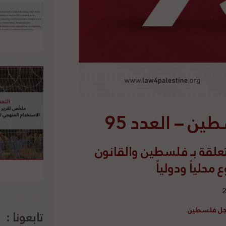
 – العدد 95
علقة بـ فلسطين والقانون
حلياً ودولياً
أجل فلسطين
تابعونا :