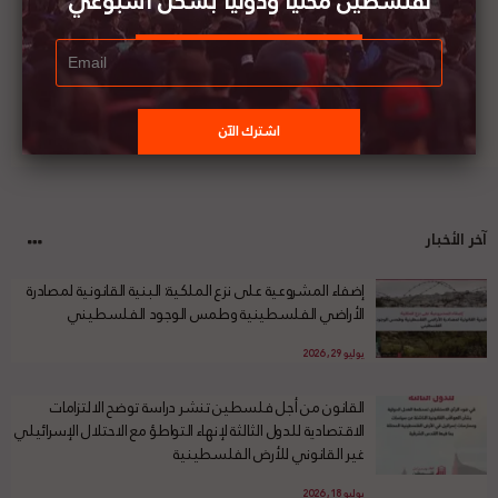
لفلسطين محليا ودوليا بشكل أسبوعي
آخر الأخبار
إضفاء المشروعية على نزع الملكية: البنية القانونية لمصادرة
الأراضي الفلسطينية وطمس الوجود الفلسطيني
يوليو 29, 2026
القانون من أجل فلسطين تنشر دراسة توضح الالتزامات
الاقتصادية للدول الثالثة لإنهاء التواطؤ مع الاحتلال الإسرائيلي
غير القانوني للأرض الفلسطينية
يوليو 18, 2026