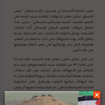
نشرت
الباحثة
ألكسندرا ل. ويلسون دراسة بعنوان: “فرض
الاتساق: تحليل مقارن لانتهاكات اتفاقية جنيف الرابعة في
المغرب-الصحراء الغربية وإسرائيل-فلسطين”. يدرس هذا
المقال انتهاكات القانون الدولي الإنساني أثناء النزاعات
المسلحة. وتحلل المؤلفة الاختلافات في الاستجابة عندما
يتعلق الأمر بهذه الانتهاكات في أجزاء مختلفة من العالم،
والطريقة التي يتم بها إدانتها في بعض الحالات وتجاهلها
في حالات أخرى.
من خلال تحليل مقارن، تلقي هذه الدراسة نظرة محددة
على المادة 49 من اتفاقية جنيف الرابعة وتوضح كيف يتم
التعامل مع الانتهاكات بشكل مختلف في ظل سياقات
مختلفة. وهناك أيضا دراسة حالة تركز فيهما المؤلفة على ما
تراه انتهاكات ارتكبها المغرب وإسرائيل خلال احتلالهما
للصحراء الغربية وفلسطين. ثم تقدم توصية بضرورة أن يكون
هناك مزيد من الاتساق عندما يتعلق الأمر بالتعامل مع
انتهاكات اتفاقية جنيف.