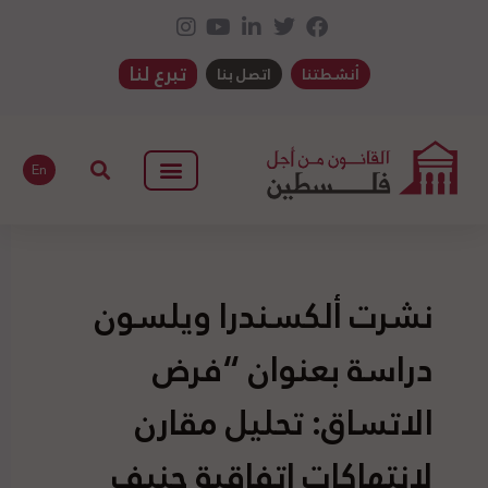
تبرع لنا
أنشطتنا
اتصل بنا
En
نشرت ألكسندرا ويلسون
دراسة بعنوان “فرض
الاتساق: تحليل مقارن
لانتهاكات اتفاقية جنيف