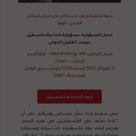
دعوة للمشاركة في حدث خاص في مبنى البرلمان
الكندي – أوتاوا
تحمل المسؤولية: مسؤولية كندا تجاه فلسطين
بموجب القانون الدولي
مبنى البرلمان، Valor Building, 268 – أوتاوا || وعبر
الإنترنت – Zoom
31 مايو/أيار 2023 الساعة 12:00 بتوقيت شرق الولايات
المتحدة (GMT-4)
الرجاء الضغط هنا للتسجيل
تنص سياسة كندا بشأن فلسطين وإسرائيل على أن
“كندا تعترف بحق الفلسطينيين في تقرير المصير
وتدعم إنشاء دولة فلسطينية ذات سيادة ومستقلة
وقابلة للحياة وديمقراطية ومتصلة جغرافياً” كما تؤكد