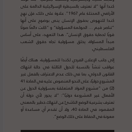
كندا أنها “لا تعترف بالسيطرة الإسرائيلية الدائمة على
الأراضي المحتلة عام 1967”. علاوة على ذلك، فإن نهج
كندا للنهوض بحقوق الإنسان ينص بوضوح على أنها
“تناصر قيم … الحوكمة المسؤولة” و “كانت دائمًا صوتًا
قويًا لحماية حقوق الإنسان”. هذا التعهد، على أساس
مبدأ المساواة، يخلق مسؤولية تجاه حقوق الشعب
الفلسطيني.
إلى جانب الإعلان الفردي لكندا للمسؤولية، هناك أيضًا
عواقب تنشأ بالنسبة للدول الثالثة في حالة انتهاك
القانون الدولي، بما في ذلك عدم الاعتراف بالفعل غير
المشروع دوليًا، على النحو المنصوص عليه في المادة 41
(2) من “مشروع المواد المتعلقة بمسؤولية الدول عن
الأفعال غير المشروعة دوليًا”: “لا يجوز لأي دولة أن
تعترف بشرعية الوضع الناشئ عن انتهاك خطير بالمعنى
المقصود في المادة 40، ولا أن تقدم أي مساعدة أو
معونة في الحفاظ على ذلك الوضع”.