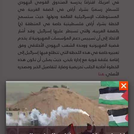
في أمريكا، اقتراحًا يدرسه الصندوق القومي اليهودي
للسماح رسميًا بشراء أراض في الضفة الغربية في
المستوطنات الإسرائيلية القائمة وحولها. حيث ستسمح
الخطة بشراء أراض فلسطينية خاصة في المنطقة (ج)
بالضفة الغربية، والتي تسيطر عليها إسرائيل. وقد أشار
الاتحاد إلى أن تسييس دعم المؤسسات الصهيونية لا يخدم
قضية الصهيونية ووحدة الشعب اليهودي الأخلاقي وفق
تعبيره خاصة في هذه اللحظة التي تتطلع فيها إسرائيل إلى
إقامة علاقة قوية مع إدارة بايدن، حيث يمكن أن تكون هذه
الخطوة أحادية الجانب تحريضية وضارة. لتفاصيل الخبر ومصدره
الأصلي،
هنا
الرئيس الإسرائيلي يدعو وزير الدفاع لحماية "مذبح
يشوع التوراتي" في الضفة الغربية