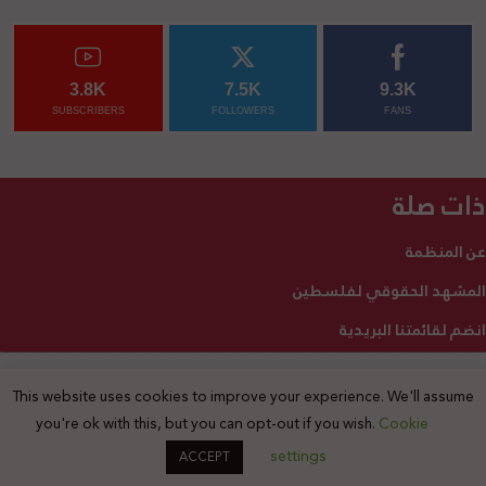
3.8K
7.5K
9.3K
SUBSCRIBERS
FOLLOWERS
FANS
ذات صلة
عن المنظمة
المشهد الحقوقي لفلسطين
انضم لقائمتنا البريدية
This website uses cookies to improve your experience. We'll assume
2025 © جميع الحقوق محفوظة
you're ok with this, but you can opt-out if you wish.
Cookie
settings
ACCEPT