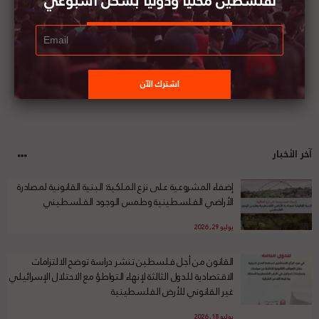
لفلسطين محليا ودوليا بشكل أسبوعي
آخر الأخبار
إضفاء المشروعية على نزع الملكية: البنية القانونية لمصادرة
الأراضي الفلسطينية وطمس الوجود الفلسطيني
يوليو 29, 2026
القانون من أجل فلسطين تنشر دراسة توضح الالتزامات
الاقتصادية للدول الثالثة لإنهاء التواطؤ مع الاحتلال الإسرائيلي
غير القانوني للأرض الفلسطينية
يوليو 18, 2026