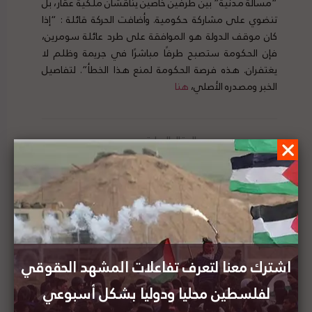
“مسألة مدنية” بين طرفين خاصين يناقشان ملكية عقار، بل
تنضوي على مشاركة حكومية. وأضافت الحركة قائلة : “إذا
كان موقف الدولة هو الموافقة على طرد عائلة سومرين،
فإن الحكومة ستصبح طرفًا مباشرًا في جريمة وظلم لا
يغتفران. هذه فرصة الحكومة لمنع هذا الخطأ”. لتفاصيل
الخبر ومصدره الأصلي،
هنا
وزير الخارجية الروماني يعلن عن تبرع جديد لوكالة
(الأونروا)
الاتحاد البرلماني العربي يدين إقامة بؤرة استيطانية
جديدة في الأغوار
اشترك معنا لتعرف تفاعلات المشهد الحقوقي
لفلسطين محليا ودوليا بشكل أسبوعي