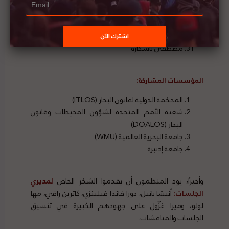
فانيسا أريلانو رودريجيز
ريان ديريغ
هاريت هاردن ديفيس
مصطفى باشكارة
المؤسسات المشاركة:
المحكمة الدولية لقانون البحار (ITLOS)
شعبة الأمم المتحدة لشؤون المحيطات وقانون
البحار (DOALOS)
جامعة البحرية العالمية (WMU)
جامعة إدنبرة
وأخيرًا، يود المنظمون أن يقدموا الشكر الخاص
لمديري
الجلسات:
أنيشا باتيل، دورا فاندا فيلينزي، كاثرين رافي، مها
لولو، وميرا غزّول على جهودهم الكبيرة في تنسيق
الجلسات والمناقشات.