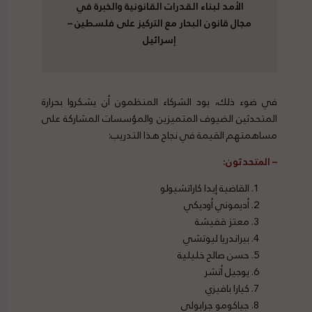
الأمد لبناء القدرات القانونية والخبرة في
مجال قانون البحار مع التركيز على فلسطين –
إسرائيل
في ضوء ذلك، يود الشركاء المنظمون أن يشكروا بحرارة
المتحدثين الضيوف المتميزين والمؤسسات المشاركة على
مساهمتهم القيمة في نجاح هذا التدريب:
– المتحدثون:
القاضية إيدا كاراتشيولو
أديموني أوديكي
معتز قفيشة
بيراندريا ليوتشي
حسن صالح خليلية
يوجيل أتشر
كيارا بافيزي
جياكومو جرابولي