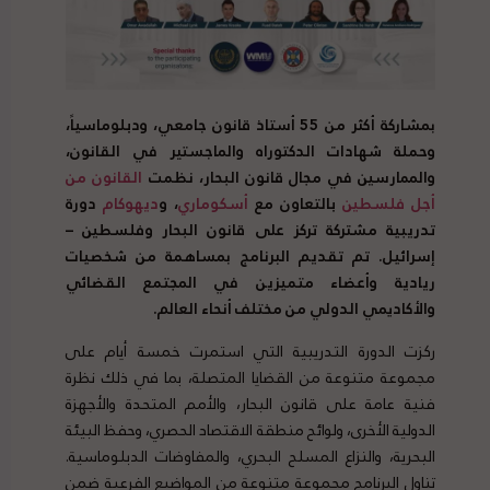
بمشاركة أكثر من 55 أستاذ قانون جامعي، ودبلوماسياً،
وحملة شهادات الدكتوراه والماجستير في القانون،
والممارسين في مجال قانون البحار، نظمت
القانون من
أجل فلسطين
بالتعاون مع
أسكوماري
، و
ديهوكام
دورة
تدريبية مشتركة تركز على قانون البحار وفلسطين –
إسرائيل. تم تقديم البرنامج بمساهمة من شخصيات
ريادية وأعضاء متميزين في المجتمع القضائي
والأكاديمي الدولي من مختلف أنحاء العالم.
ركزت الدورة التدريبية التي استمرت خمسة أيام على
مجموعة متنوعة من القضايا المتصلة، بما في ذلك نظرة
فنية عامة على قانون البحار، والأمم المتحدة والأجهزة
الدولية الأخرى، ولوائح منطقة الاقتصاد الحصري، وحفظ البيئة
البحرية، والنزاع المسلح البحري، والمفاوضات الدبلوماسية.
تناول البرنامج مجموعة متنوعة من المواضيع الفرعية ضمن