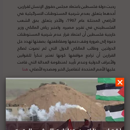
رحبت دولة فلسطين باعتماد مجلس حقوق الإنسان لقرارين،
أحدهما يتعلق بعدم شرعية المستوطنات الاسرائيلية في
الأراضي المحتلة عام 1967، والآخر يتعلق بحق الشعب
الفلسطيني في تقرير مصيره. واعتبر رياض المالكي وزير
خارجية فلسطين أن اعتماد قرار عدم شرعية المستوطنات
دعوة إلى ضرورة وقف دعمها ومقاطعتها، بصفتها تهدد حل
الدولتين. وطالب المالكي الدول التي لم تصوت لصالح
القرارين أن تراجع مواقفها كونها تعتبر تنكراً للقوانين
والأعراف الدولية وعدم تأييد لمنظومة العدالة التي قامت
عليها الأمم المتحدة. لتفاصيل الخبر ومصدره الأصلي،
هنا
مسؤول أممي يحث إسرائيل على وقف جميع
الأنشطة الاستيطانية على الفور