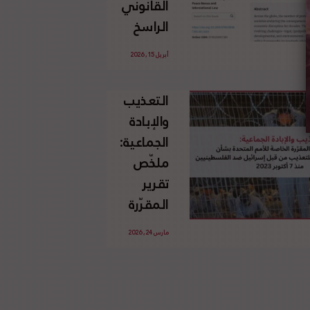
القانوني
الإسرائيلي
الراسخ
غير
للاجئين
القانوني
أبريل 15, 2026
الفلسطينيين
للأرض
وحقهم
الفلسطينية
التعذيب
في العودة
والإبادة
بموجب
الجماعية:
القانون
ملخّص
الدولي
تقرير
المقرّرة
الخاصة
مارس 24, 2026
للأمم
المتحدة
بشأن
الاستخدام