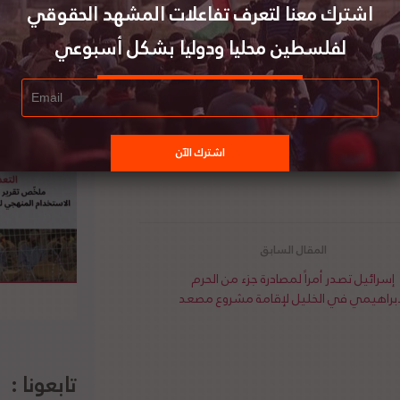
اشترك معنا لتعرف تفاعلات المشهد الحقوقي
اءات عقابية في محاولة لردع الحكومة الإسرائيلية
لفلسطين محليا ودوليا بشكل أسبوعي
أوروبي أكبر شريك تجاري لإسرائيل، وتمنح إسرائيل
مكانة تجارية مفضلة، وتساعد في تمويل البحث العلمي الإسرائيلي وتطويره من خلال برنامج Horizon 2020 الضخم. ووفقا
ئيل من المشاركة في اتفاقيات تجارية مع الإتحاد،
لتعاون مع الكتلة. لتفاصيل الخبر ومصدره الأصلي،
إسرائيل تصدر أمراً لمصادرة جزء من الحرم
إبراهيمي في الخليل لإقامة مشروع مصعد
تابعونا :