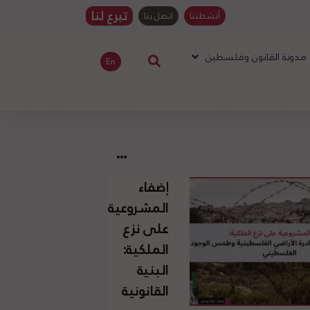
تبرع لنا
أنشطتنا
اتصل بنا
مدونة القانون وفلسطين
En
إضفاء
المشروعية
على نزع
الملكية:
البنية
القانونية