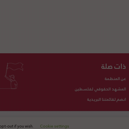
ذات صلة
عن المنظمة
المشهد الحقوقي لفلسطين
انضم لقائمتنا البريدية
تبرع لنا
أنشطتنا
اتصل بنا
opt-out if you wish.
Cookie settings