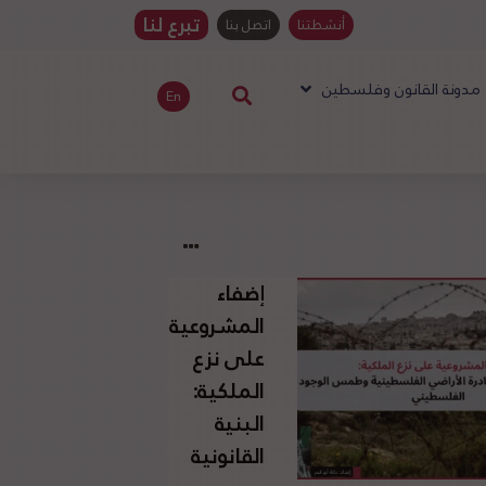
تبرع لنا
أنشطتنا
اتصل بنا
مدونة القانون وفلسطين
En
إضفاء
المشروعية
على نزع
الملكية:
البنية
القانونية