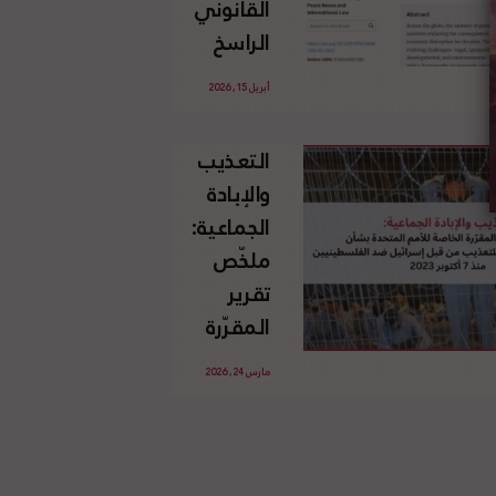
القانوني
الإسرائيلي
الراسخ
غير
للاجئين
القانوني
أبريل 15, 2026
الفلسطينيين
للأرض
وحقهم
الفلسطينية
التعذيب
في العودة
والإبادة
بموجب
الجماعية:
القانون
ملخّص
الدولي
تقرير
المقرّرة
الخاصة
مارس 24, 2026
للأمم
المتحدة
بشأن
الاستخدام