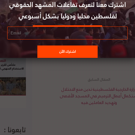
اشترك معنا لتعرف تفاعلات المشهد الحقوقي
ة ومبادرة الرئيس الفلسطيني محمود عباس لعقد
لفلسطين محليا ودوليا بشكل أسبوعي
ة مجلس الأمن المقبلة”. وأضاف اشتية أن جلسة
الإدارة الأميركية الجديدة برئاسة جو بايدن. ورحّب
تطبيع مع إسرائيل، الذي عبّر عنه وزير الخارجية
اقات بين المملكة وإسرائيل مرهون بإقامة الدولة
 نصت عليه بنود مبادرة السلام العربية. لتفاصيل
زارة الخارجية الفلسطينية تدين منع الاحتلال
تكمال أعمال الترميم في المسجد الأقصى
وتهديد العاملين فيه
تابعونا :