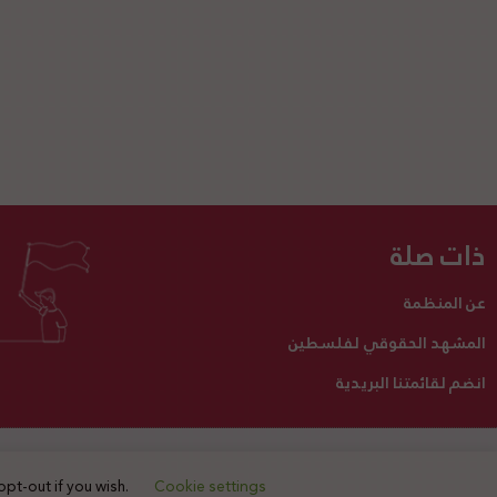
ذات صلة
عن المنظمة
المشهد الحقوقي لفلسطين
انضم لقائمتنا البريدية
تبرع لنا
أنشطتنا
اتصل بنا
opt-out if you wish.
Cookie settings