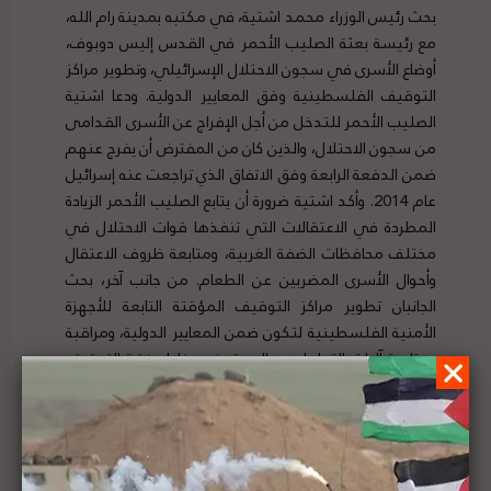
بحث رئيس الوزراء محمد اشتية، في مكتبه بمدينة رام الله،
مع رئيسة بعثة الصليب الأحمر في القدس إليس دوبوف،
أوضاع الأسرى في سجون الاحتلال الإسرائيلي، وتطوير مراكز
التوقيف الفلسطينية وفق المعايير الدولية. ودعا اشتية
الصليب الأحمر للتدخل من أجل الإفراج عن الأسرى القدامى
من سجون الاحتلال، والذين كان من المفترض أن يفرج عنهم
ضمن الدفعة الرابعة وفق الاتفاق الذي تراجعت عنه إسرائيل
عام 2014. وأكد اشتية ضرورة أن يتابع الصليب الأحمر الزيادة
المطردة في الاعتقالات التي تنفذها قوات الاحتلال في
مختلف محافظات الضفة الغربية، ومتابعة ظروف الاعتقال
وأحوال الأسرى المضربين عن الطعام. من جانب آخر، بحث
الجانبان تطوير مراكز التوقيف المؤقتة التابعة للأجهزة
الأمنية الفلسطينية لتكون ضمن المعايير الدولية، ومراقبة
ومتابعة آليات التعامل مع الموقوفين خلال فترة التحقيق.
لتفاصيل الخبر ومصدره الأصلي،
هنا