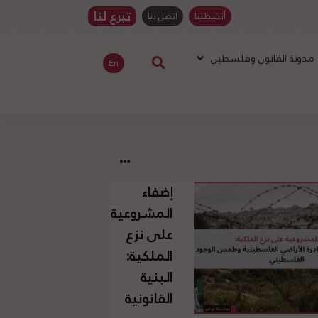
تبرع لنا
أنشطتنا
اتصل بنا
مدونة القانون وفلسطين
En
إضفاء
المشروعية
على نزع
الملكية:
البنية
القانونية