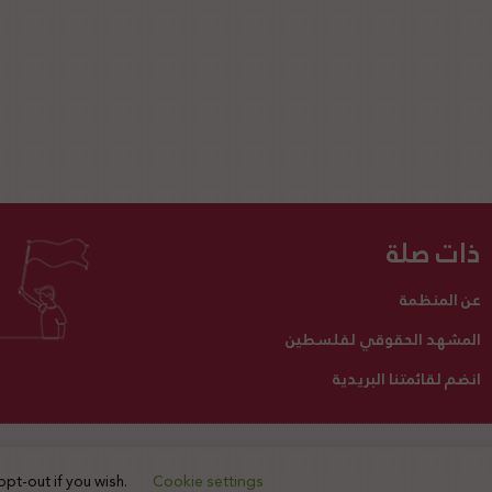
ذات صلة
عن المنظمة
المشهد الحقوقي لفلسطين
انضم لقائمتنا البريدية
تبرع لنا
أنشطتنا
اتصل بنا
opt-out if you wish.
Cookie settings