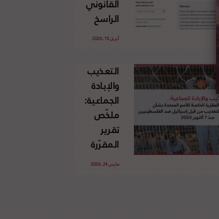
القانوني
الإسرائيلي
الراسخ
غير
للاجئين
القانوني
أبريل 15, 2026
الفلسطينيين
للأرض
وحقهم
الفلسطينية
التعذيب
في العودة
والإبادة
بموجب
الجماعية:
القانون
ملخّص
الدولي
تقرير
المقرّرة
الخاصة
مارس 24, 2026
للأمم
المتحدة
بشأن
الاستخدام