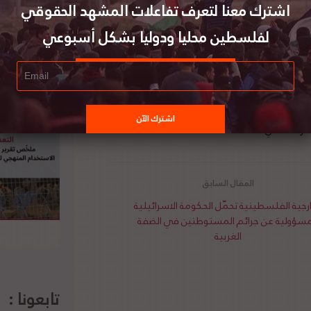
اشترك معنا لتعرف تفاعلات المشهد الحقوقي
ة الدورية للاتحاد الأوروبي حاليا، للمساهمة بدور
لفلسطين محليا ودوليا بشكل أسبوعي
ة الدولية للعودة إلى المفاوضات على أساس قرارات
سياسة الإعدامات الميدانية بحق أبناء الشعب
الانتخابات، مطالباً المجتمع الدولي بالضغط على
اء الانتخابات في مدينة القدس. من جانبه، أكد وزير
 عادل وشامل، مشدداً على استمرار التعاون والعمل
دره الأصلي،
هنا
ارجية الفلسطينية تحمّل الحكومة الاسرائيلية
مسؤولية عن جرائم المستوطنين في الضفة
الغربية
تابعونا :