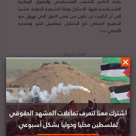
بلاده الداعم للشعب الفلسطيني والحقوق الوطنية
الفلسطينية وإنهاء الاحتلال وفقا للشرعية الدولية، مشيرا
إلى أن الكويت لن تكون من ضمن الدول التي تهرول نحو
التطبيع المجاني مع الاحتلال. لتفاصيل الخبر ومصدره
الأصلي،
هنا
نقابة الصحفيين الفلسطينيين: سجّلنا 490 انتهاكا
إسرائيليا بحق الصحفيين في العام 2020
19 يناير/كانون الثاني: قرار أممي حول فلسطين صدر
في مثل هذا اليوم
اشترك معنا لتعرف تفاعلات المشهد الحقوقي
لفلسطين محليا ودوليا بشكل أسبوعي