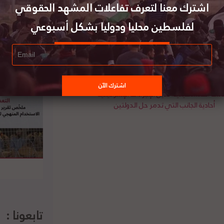
 والمستوطنات، الحكومة الإسرائيلية إلى تطعيم
اشترك معنا لتعرف تفاعلات المشهد الحقوقي
ب التي تحولها اسرائيل إلى سلطة رام الله مشيراً
لفلسطين محليا ودوليا بشكل أسبوعي
اء من خطر على الشعوب المتجاورة. لتفاصيل الخبر
ئاسة الفلسطينية: ندين الإجراءات الإسرائيلية
أحادية الجانب التي تدمر حل الدولتين
تابعونا :