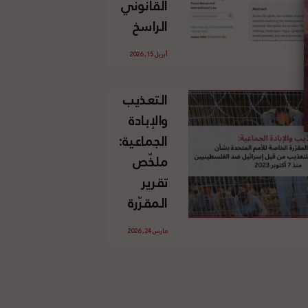
القانوني
الإسرائيلي
الراسخ
غير
للاجئين
القانوني
أبريل 15, 2026
الفلسطينيين
للأرض
وحقهم
الفلسطينية
التعذيب
في العودة
والإبادة
بموجب
الجماعية:
القانون
ملخّص
الدولي
تقرير
المقرّرة
الخاصة
مارس 24, 2026
للأمم
المتحدة
بشأن
الاستخدام