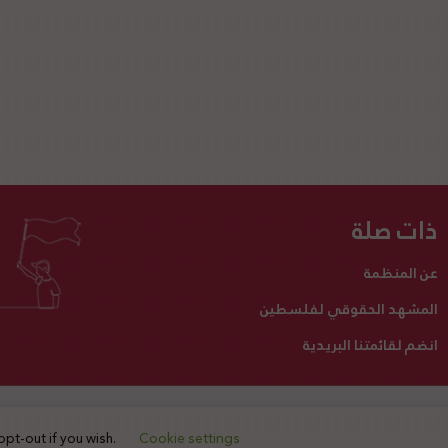
ذات صلة
عن المنظمة
المشهد الحقوقي لفلسطين
انضم لقائمتنا البريدية
تبرع لنا
أنشطتنا
اتصل بنا
opt-out if you wish.
Cookie settings