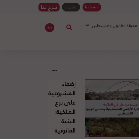
تبرع لنا
أنشطتنا
اتصل بنا
مدونة القانون وفلسطين
En
إضفاء
المشروعية
على نزع
الملكية:
البنية
القانونية