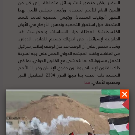
السفير رياض منصور ثلاث رسائل متطابقة إلى كل من
الأمين العام للأمم المتحدة، ورئيس مجلس الأمن لهذا
الشهر (الولايات المتحدة)، ورئيس الجمعية العامة للأمم
المتحدة، حول استمرار التصعيد وتدهور الأوضاع في الأرض
الفلسطينية المحتلة جراء السياسات والممارسات غير
القانونية لإسرائيل، في انتهاك جسيم للقانون الدولي.
وشدد منصور على أن الوقت قد حان لوقف إفلات إسرائيل
من العقاب، وناشد المجتمع الدولي العمل على وجه السرعة
لتحمل مسؤولياته بما يتماشى مع القانون الدولي، بما في
ذلك القانون الإنساني وقانون حقوق الإنسان وقرارات الأمم
المتحدة ذات الصلة، بما فيها القرار 2334. لتفاصيل الخبر
ومصدره الأصلي،
هنا
الناطق باسم الرئاسة الفلسطينية رداً على تصريحات
لنتنياهو: تحقيق السلام من خلال الاستقرار مع
الشعب الفلسطيني