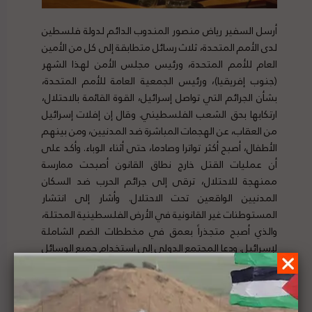
أرسل السفير رياض منصور المندوب الدائم لدولة فلسطين
لدى الأمم المتحدة، ثلاث رسائل متطابقة إلى كل من الأمين
العام للأمم المتحدة، ورئيس مجلس الأمن لهذا الشهر
(جنوب إفريقيا)، ورئيس الجمعية العامة للأمم المتحدة،
بشأن الجرائم التي تواصل إسرائيل، القوة القائمة بالاحتلال،
ارتكابها بحق الشعب الفلسطيني. وقال إن إفلات إسرائيل
من العقاب، عن الهجمات المباشرة ضد المدنيين، ومن بينهم
الأطفال، أصبح أكثر تواترا وصادما، حتى أثناء الوباء. وأكد على
أن عمليات القتل خارج نطاق القانون أصبحت ممارسة
ممنهجة للاحتلال، ترقى إلى جرائم الحرب ضد السكان
المدنيين الواقعين تحت الاحتلال. وأشار إلى انتشار
المستوطنات غير القانونية في الأرض الفلسطينية المحتلة،
والذي أصبح متجذراً بعمق في مخططات الضم الشاملة
لإسرائيل. ودعا المجتمع الدولي إلى استخدام جميع الوسائل
المتاحة لديه لدعم القانون الدولي وتنفيذ قرارات الأمم
المتحدة. لتفاصيل الخبر ومصدره الأصلي،
هنا