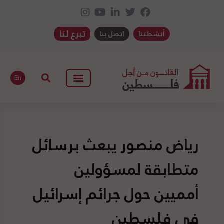
تبرع لنا
أنشطتنا
اتصل بنا
En
رياض منصور يبعث برسائل
متطابقة لمسؤولين
أمميين حول جرائم إسرائيل
في فلسطين