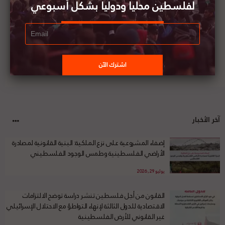
لفلسطين محليا ودوليا بشكل أسبوعي
آخر الأخبار
إضفاء المشروعية على نزع الملكية: البنية القانونية لمصادرة
الأراضي الفلسطينية وطمس الوجود الفلسطيني
يوليو 29, 2026
القانون من أجل فلسطين تنشر دراسة توضح الالتزامات
الاقتصادية للدول الثالثة لإنهاء التواطؤ مع الاحتلال الإسرائيلي
غير القانوني للأرض الفلسطينية