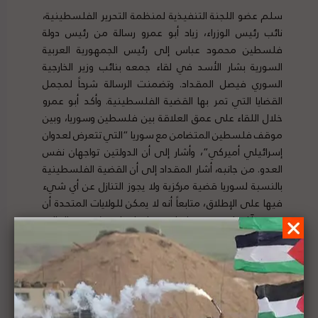
سلم عضو اللجنة التنفيذية لمنظمة التحرير الفلسطينية،
نائب رئيس الوزراء، زياد أبو عمرو رسالة من رئيس دولة
فلسطين محمود عباس إلى رئيس الجمهورية العربية
السورية بشار الأسد في لقاء جمعه بنائب وزير الخارجية
السوري فيصل المقداد. وتضمنت الرسالة شرحاً لمجمل
القضايا التي تمر بها القضية الفلسطينية. وأكد أبو عمرو
خلال اللقاء على عمق العلاقة بين فلسطين وسوريا، وبين
موقف فلسطين المتضامن مع سوريا “التي تتعرض لعدوان
إسرائيلي أميركي”، وأشار إلى أن الدولتين تواجهان نفس
العدو. من جانبه، أشار المقداد إلى أن القضية الفلسطينية
بالنسبة لسوريا قضية مركزية ولا يجوز التنازل عن أي شيء
فيها على الإطلاق، متابعاً أنه لا يمكن للولايات المتحدة أن
تفرض آراءها وهيمنتها واستعمارها على شعوب العالم.
لتفاصيل الخبر ومصدره الأصلي،
هنا
تقرير المشهد الحقوقي لفلسطين | العدد (27) | 5 -