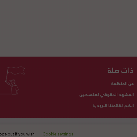
ذات صلة
عن المنظمة
المشهد الحقوقي لفلسطين
انضم لقائمتنا البريدية
تبرع لنا
أنشطتنا
اتصل بنا
opt-out if you wish.
Cookie settings