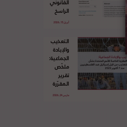
القانوني
الإسرائيلي
الراسخ
غير
للاجئين
القانوني
أبريل 15, 2026
الفلسطينيين
للأرض
وحقهم
الفلسطينية
التعذيب
في العودة
والإبادة
بموجب
الجماعية:
القانون
ملخّص
الدولي
تقرير
المقرّرة
الخاصة
مارس 24, 2026
للأمم
المتحدة
بشأن
الاستخدام