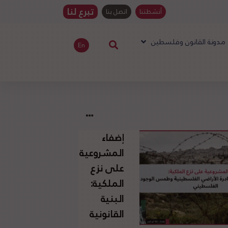
تبرع لنا
أنشطتنا
اتصل بنا
مدونة القانون وفلسطين
En
إضفاء
المشروعية
على نزع
الملكية:
البنية
القانونية