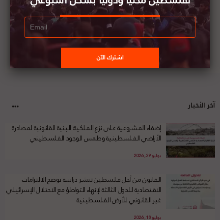
لفلسطين محليا ودوليا بشكل أسبوعي
آخر الأخبار
إضفاء المشروعية على نزع الملكية: البنية القانونية لمصادرة
الأراضي الفلسطينية وطمس الوجود الفلسطيني
يوليو 29, 2026
القانون من أجل فلسطين تنشر دراسة توضح الالتزامات
الاقتصادية للدول الثالثة لإنهاء التواطؤ مع الاحتلال الإسرائيلي
غير القانوني للأرض الفلسطينية
يوليو 18, 2026