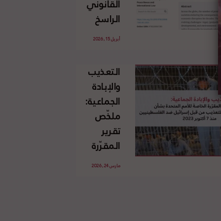
القانوني
الإسرائيلي
الراسخ
غير
للاجئين
القانوني
أبريل 15, 2026
الفلسطينيين
للأرض
وحقهم
الفلسطينية
التعذيب
في العودة
والإبادة
بموجب
الجماعية:
القانون
ملخّص
الدولي
تقرير
المقرّرة
الخاصة
مارس 24, 2026
للأمم
المتحدة
بشأن
الاستخدام