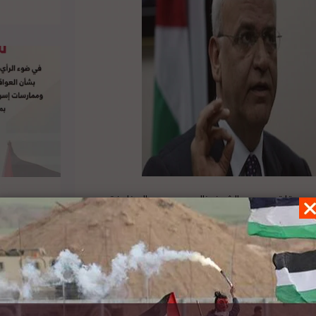
ائب عريقات و سمو الشيخ خالد بن محمد ال خليفة
ى ال خليفة محادثة هاتفية، أكد الجانبان خلالها
 مبادرة السلام العربية، والتي تقضي بوجوب إنهاء
ر ومصدره الأصلي،