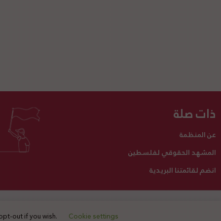
ذات صلة
عن المنظمة
المشهد الحقوقي لفلسطين
انضم لقائمتنا البريدية
تبرع لنا
أنشطتنا
اتصل بنا
opt-out if you wish.
Cookie settings