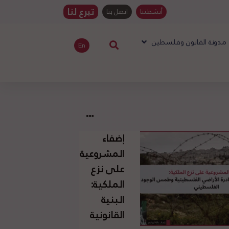
تبرع لنا
أنشطتنا
اتصل بنا
مدونة القانون وفلسطين
En
إضفاء
المشروعية
على نزع
الملكية:
البنية
القانونية