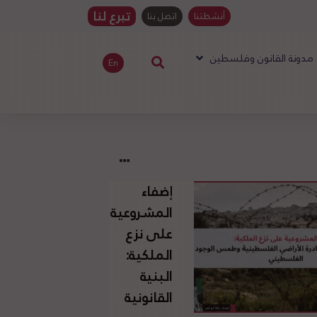
تبرع لنا
أنشطتنا
اتصل بنا
مدونة القانون وفلسطين
En
إضفاء
المشروعية
على نزع
الملكية:
البنية
القانونية