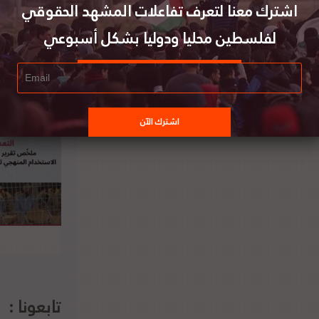
غيشا تنشر تحديثاً عن عمل المعابر بغزة
اشترك معنا لتعرف تفاعلات المشهد الحقوقي
لفلسطين محليا ودوليا بشكل أسبوعي
تابعونا :