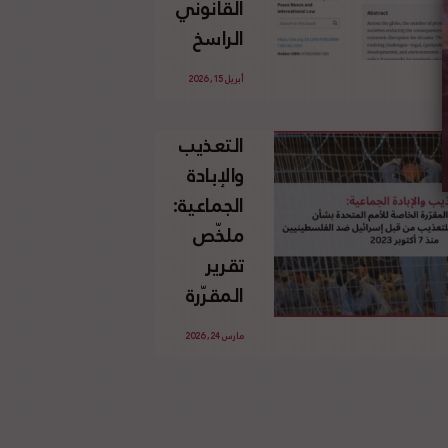
القانوني
الإسرائيلي
الراسخ
غير
للاجئين
القانوني
أبريل 15, 2026
الفلسطينيين
للأرض
وحقهم
الفلسطينية
التعذيب
في العودة
والإبادة
بموجب
الجماعية:
القانون
ملخّص
الدولي
تقرير
المقرّرة
الخاصة
مارس 24, 2026
للأمم
المتحدة
بشأن
الاستخدام