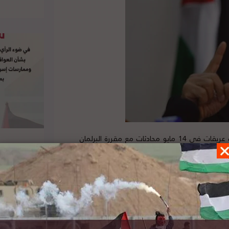
أجرى أمين سر اللجنة التنفيذية لمنظمة التحرير الفلسطينية صائب عريقات في 14 مايو محادثات مع مقررة البرلمان
على أن القانون الدولي وقرارات الأمم المتحدة هي
المرجعية لسلام دائم، وحل الدولتين على حدود الرابع من حزيران عام 1967. وأضاف: طالبنا الاتحاد الأوروبي بفرض عقوبات
خبر ومصدره الأصلي،
هنا