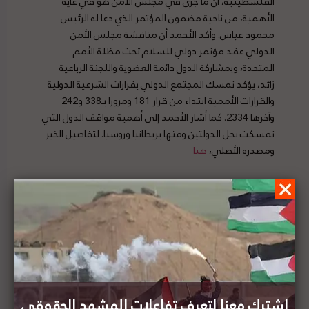
الفلسطينية، أن ما جرى في مجلس الأمن هو في غاية
الأهمية، من ناحية مضمون المؤتمر الذي دعا له الرئيس
محمود عباس. وأكد الأحمد أن مناقشة مجلس الأمن
الدولي عقد مؤتمر دولي للسلام تحت مظلة الأمم
المتحدة، وبمشاركة الدول دائمة العضوية واللجنة الرباعية
زائد، يؤكد تمسك المجتمع الدولي بقرارات الشرعية الدولية
والقرارات الأممية ابتداء من قرار 181 ومرورا بـ338 و242
وآخرها 2334. كما أشار الأحمد إلى أهمية مواقف الدول التي
تمسكت بحل الدولتين ومنها بريطانيا وروسيا. لتفاصيل الخبر
ومصدره الأصلي،
هنا
رئيس الموساد الإسرائيلي: من الممكن أن تكون عُمان
التالية في تطبيع العلاقات، و التطبيع مع السعودية
قريباً
اشترك معنا لتعرف تفاعلات المشهد الحقوقي