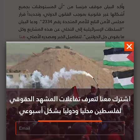
وأكد البيان موقف فرنسا من “أن المستوطنات بجميع
أشكالها غير قانونية بموجب القانون الدولي، وتحديداً قرار
مجلس الأمن التابع للأمم المتحدة رقم 2334”. ودعا البيان
“السلطات الإسرائيلية إلى التخلي عن هذه المشاريع وكل
ما يقوض حل الدولتين”. لتفاصيل الخبر ومصدره الأصلي،
هنا
مجلس الوزراء الفلسطيني يدين جولة بينت في الأغوار
اشترك معنا لتعرف تفاعلات المشهد الحقوقي
لفلسطين محليا ودوليا بشكل أسبوعي