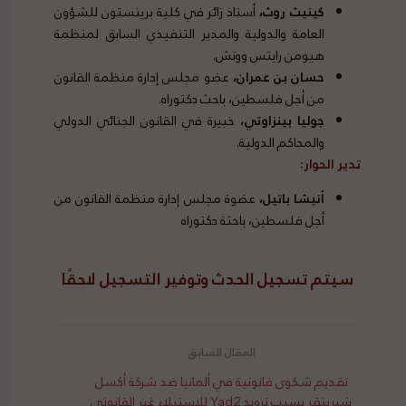
كينيث روث،
أستاذ زائر في كلية برينستون للشؤون
العامة والدولية والمدير التنفيذي السابق لمنظمة
هيومن رايتس ووتش.
حسان بن عمران،
عضو مجلس إدارة منظمة القانون
من أجل فلسطين، باحث دكتوراه.
جوليا بينزاوتي،
خبيرة في القانون الجنائي الدولي
والمحاكم الدولية.
تدير الحوار:
أنيشا باتيل،
عضوة مجلس إدارة منظمة القانون من
أجل فلسطين، باحثة دكتوراه
سيتم تسجيل الحدث وتوفير التسجيل لاحقًا
تقديم شكوى قانونية في ألمانيا ضد شركة أكسل
شبرينقر بسبب ترويج Yad2 للاستيلاء غير القانوني