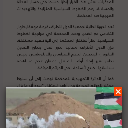
المذكرات. يمثل هذا القرار إنجازًا حاسمًا في مسار العدالة
والمساءلة، رغم الضغوط السياسية المتزايدة والتهديدات
الموجهة ضد المحكمة.
تعد الدورة الحالية لجمعية الدول الأطراف فرصة مهمة لإظهار
التضامن مع الضحايا ودعم المحكمة في مواجهة الضغوط
السياسية. نظراً لافتقار المحكمة إلى آلية تنفيذ مستقلة،
فإن الدول الأطراف مطالبة بدور فعال يتجاوز التعاون
القانوني، ليتضمن الدعم السياسي والدبلوماسي وتبني
تدابير تعزز إنفاذ أوامر الاعتقال وضمان عدم مساهمة
سياساتها ــ كبيع الأسلحة ــ في الجرائم الموثقة.
كما أن الدائرة التمهيدية للمحكمة نوهت إلى أن سلوكا
مماثلا للجرائم المدرجة في أوامر الاعتقال “يبدو أنه ما يزال
مستمرا”. وفي الوقت نفسه، أشار مكتب المدعي العام
إلى أنه يجري تحقيقات إضافية في ضوء “تقارير عن تصاعد
العنف، وتقليص وصول المساعدات الإنسانية، واستمرار
توسع مزاعم الجرائم الدولية في غزة والضفة الغربية”.
سيجمع هذا الحدث الجانبي خبراء قانونيين وممثلي