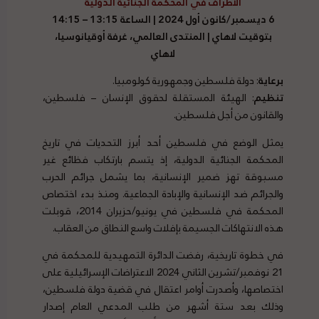
الأطراف في المحكمة الجنائية الدولية
6 ديسمبر/كانون أول 2024 | الساعة 13:15 – 14:15
بتوقيت لاهاي | المنتدى العالمي، غرفة أوقيانوسيا،
لاهاي
برعاية
: دولة فلسطين وجمهورية كولومبيا.
تنظيم
: الهيئة المستقلة لحقوق الإنسان – فلسطين،
والقانون من أجل فلسطين.
يمثل الوضع في فلسطين أحد أبرز التحديات في تاريخ
المحكمة الجنائية الدولية، إذ يتسم بارتكاب فظائع غير
مسبوقة تهز ضمير الإنسانية، بما يشمل جرائم الحرب
والجرائم ضد الإنسانية والإبادة الجماعية. ومنذ بدء اختصاص
المحكمة في فلسطين في يونيو/حزيران 2014، قوبلت
هذه الانتهاكات الجسيمة بإفلات واسع النطاق من العقاب.
في خطوة تاريخية، رفضت الدائرة التمهيدية للمحكمة في
21 نوفمبر/تشرين الثاني 2024 الاعتراضات الإسرائيلية على
اختصاصها، وأصدرت أوامر اعتقال في قضية دولة فلسطين،
وذلك بعد ستة أشهر من طلب المدعي العام إصدار