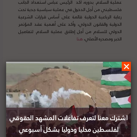
عملية السلام. بدوره، أكد الرئيس عباس استعداد الجانب
فلسطيني من أجل الدخول في عملية سياسية جدية تحت
رعاية الرباعية الدولية قائمة على أساس قرارات الشرعية
الدولية والقانون الدولي، وأكد على أهمية عقد المؤتمر
الدولي للسلام من أجل إطلاق عملية السلام. لتفاصيل
الخبر ومصدره الأصلي،
هنا
الإتحاد الأوروبي يتبرع بمبلغ 4,6 مليون يورو إضافية
لدعم وكالة الأونروا لإنقاذها من أزمتها المالية
نائب مندوب الصين لدى الأمم المتحدة يؤكد رفض
بلاده للضم ودعمها عقد مؤتمر دولي للسلام
اشترك معنا لتعرف تفاعلات المشهد الحقوقي
لفلسطين محليا ودوليا بشكل أسبوعي