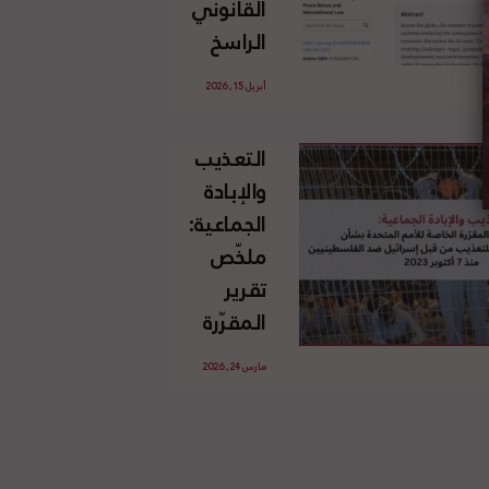
القانوني
الإسرائيلي
الراسخ
غير
للاجئين
القانوني
أبريل 15, 2026
الفلسطينيين
للأرض
وحقهم
الفلسطينية
التعذيب
في العودة
والإبادة
بموجب
الجماعية:
القانون
ملخّص
الدولي
تقرير
المقرّرة
الخاصة
مارس 24, 2026
للأمم
المتحدة
بشأن
الاستخدام