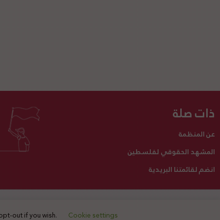
ذات صلة
عن المنظمة
المشهد الحقوقي لفلسطين
انضم لقائمتنا البريدية
تبرع لنا
أنشطتنا
اتصل بنا
opt-out if you wish.
Cookie settings