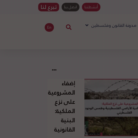
تبرع لنا
أنشطتنا
اتصل بنا
مدونة القانون وفلسطين
En
إضفاء
المشروعية
على نزع
الملكية:
البنية
القانونية