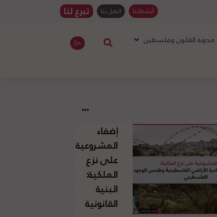
تبرع لنا
أنشطتنا
اتصل بنا
مدونة القانون وفلسطين
En
إضفاء
المشروعية
على نزع
الملكية:
البنية
القانونية