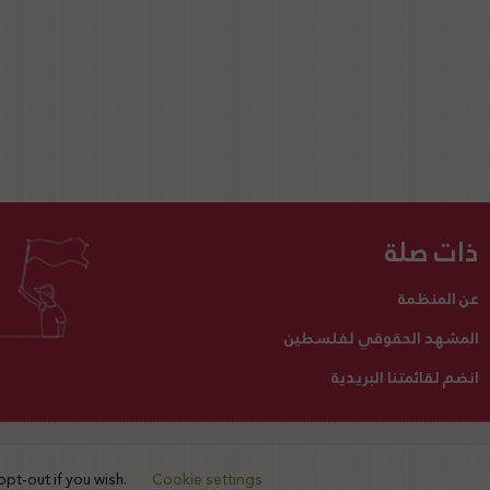
ذات صلة
عن المنظمة
المشهد الحقوقي لفلسطين
انضم لقائمتنا البريدية
تبرع لنا
أنشطتنا
اتصل بنا
opt-out if you wish.
Cookie settings