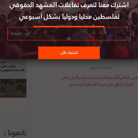
اشترك معنا لتعرف تفاعلات المشهد الحقوقي
رسات التي ترتكبھا قوات الاحتلال الإسرائيلي، خاصة
لفلسطين محليا ودوليا بشكل أسبوعي
ضحت اللجنة أنّ هذه الجريمة تدخل فى باب الجرائم
الدولي والأمم المتحدة بتحمل مسؤولیتھا في إدانة
ومحاكمة قادتھا عن الانتھاكات الصارخة للقانون
ره الأصلي،
هنا
أمين العام للأمم المتحدة يحث إسرائيل على
احترام الحق في حرية التجمع السلمي
تابعونا :