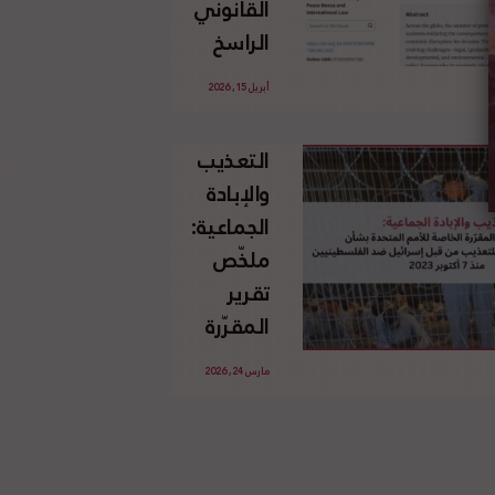
القانوني
الإسرائيلي
الراسخ
غير
للاجئين
القانوني
أبريل 15, 2026
الفلسطينيين
للأرض
وحقهم
الفلسطينية
التعذيب
في العودة
والإبادة
بموجب
الجماعية:
القانون
ملخّص
الدولي
تقرير
المقرّرة
الخاصة
مارس 24, 2026
للأمم
المتحدة
بشأن
الاستخدام