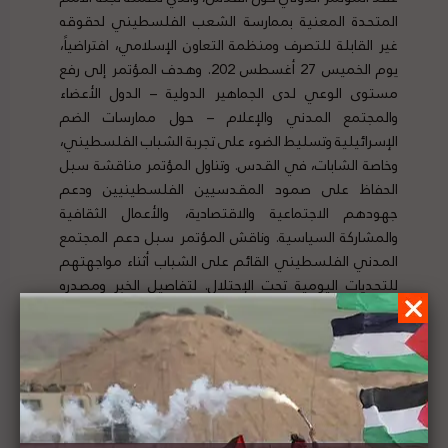
المتحدة المعنية بممارسة الشعب الفلسطيني لحقوقه
غير القابلة للتصرف ومنظمة التعاون الإسلامي، افتراضياً،
يوم الخميس 27 أغسطس 202. وهدف المؤتمر إلى رفع
مستوى الوعي لدى الجماهير الدولية – الدول الأعضاء
والمجتمع المدني والإعلام – حول ممارسات الضم
الإسرائيلية وتسليط الضوء على تجربة الشباب الفلسطيني،
وخاصة الشابات، في القدس. وتناول المؤتمر مناقشة سبل
الحفاظ على صمود المقدسيين الفلسطينيين ودعم
جهودهم الاجتماعية والاقتصادية، والأعمال الثقافية
والمشاركة السياسية. وناقش المؤتمر سبل دعم المجتمع
المدني الفلسطيني القائم على الشباب أثناء مواجهتهم
للتحديات اليومية تحت الإحتلال. لتفاصيل الخبر ومصدره
الأصلي،
هنا
عريقات: يجب أن لا يكون هناك تطبيع مع إسرائيل قبل
إنهاء الاحتلال