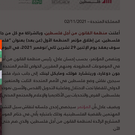
المملكة المتحدة – 02/11/2021
أعلنت
منظمة القانون من أجل فلسطين
، وبالشراكة مع كل من جا
فلسطين، عن إطلاق مؤتمر المنظمة الأول (عن بعد) بعنوان “فلسطي
سوف يعقد يوم الإثنين 29 تشرين ثاني/نوفمبر 2021، في اليوم العالمي للتضامن مع الشعب الفلسطيني.
ويتضمن المؤتمر، بحسب إحسان عادل، رئيس منظمة القانون من أجل
في الموضوعات المطروحة، ومنهم المقررين الخواص للأمم المتحدة للأراضي الف
جون دوغارد، وريتشارد فولك، ومايكل لينك
. إلى جانب خبراء فلسط
سيجري نقاش وضع فلسطين في الأمم المتحدة: الثابت والمتغير، الر
الدولي للقضايا تحت الاحتلال وفاعلية التدويل (القدس والأسرى نموذجا
بفلسطين: الفرص والتحديات بين الأكاديميا والإعلام والمجتمع المدني.
ويضيف عادل بأن
المؤتمر
سيخصص إحدى جلساته لنقاش سبل التشبيك وال
المهتمين بالقضية الفلسطينية، وذلك باعتباره يأتي في ختام الموس
المشاريع الرائدة لمنظمة القانون من أجل فلسطين، والذي ضم حتى ال
الآن.