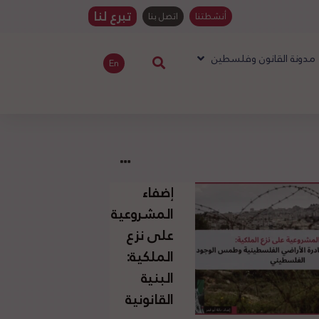
تبرع لنا
أنشطتنا
اتصل بنا
مدونة القانون وفلسطين
En
إضفاء
المشروعية
على نزع
الملكية:
البنية
القانونية