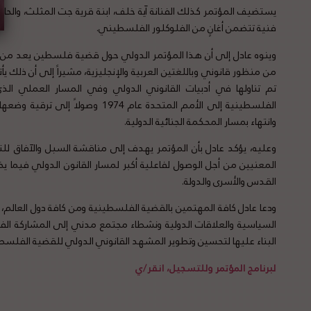
يستضيف المؤتمر كذلك الفنانة آية خلف، ابنة قرية جت المثلث، والحا
فنية تتضمن أغانٍ من الفلوكلور الفلسطيني.
وينوه عادل إلى أن هذا المؤتمر الدولي حول قضية فلسطين يعد من ال
من منظور قانوني وباللغتين العربية والإنجليزية، مشيراً إلى أن ذلك يأ
تم تناولها في أدبيات القانوني الدولي وفي المسار العملي ا
الفلسطينية إلى الأمم المتحدة عام 74
وانتهاء بمسار المحكمة الجنائية الدولية.
وعليه، يؤكد عادل بأن المؤتمر يهدف إلى مناقشة السبل والآفاق ل
المعنيين من أجل الوصول لفاعلية أكبر لمسار القانون الدولي فيم
القدس والأسرى والدولة.
ودعا عادل كافة المهتمين بالقضية الفلسطينية ومن كافة دول العالم،
السياسية والعلاقات الدولية ونشطاء مجتمع مدني إلى المشاركة الفا
البناء عليها لتحسين وتطوير المشهد القانوني الدولي للقضية الفلسط
لبرنامج المؤتمر وللتسجيل، انقر/ي
مؤتمر فلسطين والقانون الدولي الفاعلية