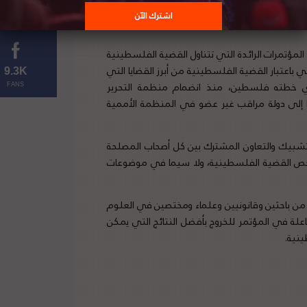
ضرة في حي الشيخ جراح المهدد بالتهجير، في فقرة
مؤتمرات الرائدة التي تتناول القضية الفلسطينية
تي باعتبار القضية الفلسطينية من أبرز القضايا التي
9.3K
لذي خطته فلسطين، منذ انضمام منظمة التحرير
FANS
19 وصولاً إلى ترقية وضعها إلى دولة مراقب غير عضو في المنظمة الأممية
لتشبيك والتعاون المشترك بين كل أصحاب المصلحة
ا يخص القضية الفلسطينية، ولا سيما في موضوعات
 من باحثين وقانونيين وعلماء ومختصين في العلوم
علة في المؤتمر للخروج بأفضل النتائج التي يمكن
ينية.