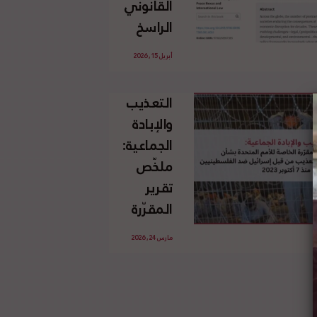
القانوني
الإسرائيلي
الراسخ
غير
للاجئين
القانوني
أبريل 15, 2026
الفلسطينيين
للأرض
وحقهم
الفلسطينية
التعذيب
في العودة
والإبادة
بموجب
الجماعية:
القانون
ملخّص
الدولي
تقرير
المقرّرة
الخاصة
مارس 24, 2026
للأمم
المتحدة
بشأن
الاستخدام