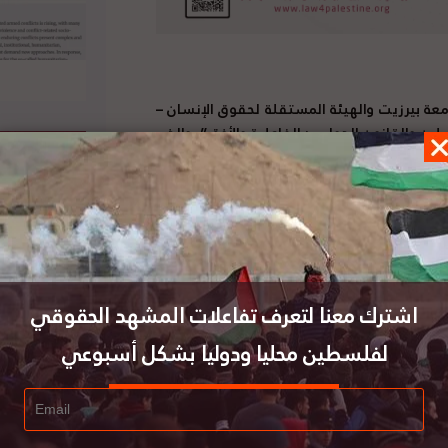
معة بيرزيت والهيئة المستقلة لحقوق الإنسان –
ن والقانون الدولي : الفاعلية والأفق”، والذي
 فلسطين، جلسات نقاشية ويستضيف كبار الخبراء
لسطينية على مدار ال20 سنة الماضية:
ينيين وعرب في القانون والسياسة والإعلام. حيث
اهن والمستقبل. إضافة إلى تناول منظور القانون
ً)، كما يناقش المشهد القانوني الدولي فيما يتعلق
اشترك معنا لتعرف تفاعلات المشهد الحقوقي
لفلسطين محليا ودوليا بشكل أسبوعي
عمل المشترك بين الباحثين والمحامين والخبراء
م الأول لملتقى القانونيين من أجل فلسطين، أحد
آن قرابة
1000
عضو من مختلف دول العالم حتى
تابعونا :